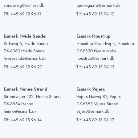
sondervig@esmark.dk
bjerregaard@esmark.dk
Tlf:
+45 69 15 96 11
Tlf:
+45 69 15 96 12
Esmark Hvide Sande
Esmark Houstrup
Kirkevej 6, Hvide Sande
Houstrup Strandvej 4, Houstrup
DK-6960 Hvide Sande
DK-6830 Nørre Nebel
hvidesande@esmark.dk
houstrup@esmark.dk
Tlf:
+45 69 15 96 20
Tlf:
+45 69 15 96 13
Esmark Henne Strand
Esmark Vejers
Strandvejen 422, Henne Strand
Vejers Havvej 81, Vejers
DK-6854 Henne
DK-6853 Vejers Strand
henne@esmark.dk
vejers@esmark.dk
Tlf:
+45 69 15 96 14
Tlf:
+45 69 15 96 17