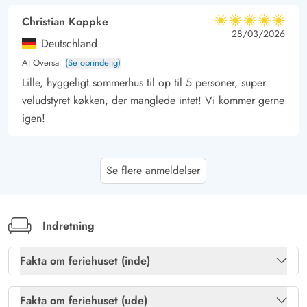
Christian Koppke
5 ud af 5
5 ud af 5
5 out of 5
28/03/2026
Deutschland
AI Oversat
(Se oprindelig)
Lille, hyggeligt sommerhus til op til 5 personer, super
veludstyret køkken, der manglede intet! Vi kommer gerne
igen!
Michael Monkau
5 ud af 5
Se flere anmeldelser
5 ud af 5
5 out of 5
06/11/2025
Deutschland
AI Oversat
(Se oprindelig)
Perfekt feriehus. Vi var her to personer i november
Indretning
2025. Huset ligger meget roligt. Husets udstyr lader intet
tilbage at ønske. Vi kan helt sikkert anbefale dette hus.
Fakta om feriehuset (inde)
Brændeovn
Ja
Fakta om feriehuset (ude)
Gast