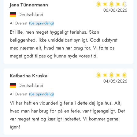
Jana Tünnermann
4.5 ud af 5
4.5 ud af 5
4.5 out of 5
06/06/2026
Deutschland
AI Oversat
(Se oprindelig)
Et lille, men meget hyggeligt feriehus. Skøn
beliggenhed. Ikke umiddelbart synligt. Godt udstyret
med næsten alt, hvad man har brug for. Vi følte os
meget godt tilpas og kunne nyde vores tid.
Katharina Kruska
5 ud af 5
5 ud af 5
5 out of 5
04/05/2026
Deutschland
AI Oversat
(Se oprindelig)
Vi har haft en vidunderlig ferie i dette dejlige hus. Alt,
hvad man har brug for på en ferie, var tilgængeligt. Det
var meget rent og kærligt indrettet. Vi kommer gerne
igen!