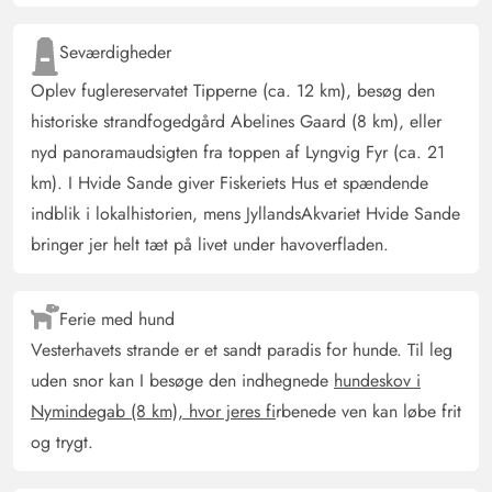
AI Oversat
(Se oprindelig)
Seværdigheder
Et smukt feriehus med fantastisk udstyr og virkelig meget
smagfuld indretning! Perfekt til at slappe af og komme i
Oplev fuglereservatet Tipperne (ca. 12 km), besøg den
feriemodus - et hus til at føle sig godt tilpas. Vi ville
historiske strandfogedgård Abelines Gaard (8 km), eller
straks booke det igen!
nyd panoramaudsigten fra toppen af Lyngvig Fyr (ca. 21
km). I Hvide Sande giver Fiskeriets Hus et spændende
Gast
indblik i lokalhistorien, mens JyllandsAkvariet Hvide Sande
5 ud af 5
5 ud af 5
5 out of 5
14/09/2024
bringer jer helt tæt på livet under havoverfladen.
Deutschland
AI Oversat
(Se oprindelig)
Det er et meget hyggeligt hus og har alt, hvad man har
Ferie med hund
brug for til en afslappet ferie. Sengene var super, det
Vesterhavets strande er et sandt paradis for hunde. Til leg
eneste, der måske kunne kritiseres, er de lidt klumpede
uden snor kan I besøge den indhegnede
hundeskov i
hovedpuder. Alt var super rent og velholdt.
Nymindegab (8 km), hvor jeres fi
rbenede ven kan løbe frit
og trygt.
Gast
5 ud af 5
5 ud af 5
5 out of 5
26/08/2024