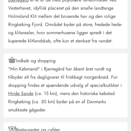
Vesterhavet, idyllisk placeret på den smalle landtange
Holmsland Klit mellem det brusende hav og den rolige
Lisa Vidal
5 ud af 5
5 ud af 5
5 out of 5
07/06/2025
Ringkøbing Fjord. Området byder på store, fredede hede-
Deutschland
og klitarealer, hvor sommerhusene ligger spredt i det
AI Oversat
(Se oprindelig)
kuperede klitlandskab, ofte kun et stenkast fra vandet.
Moderne, meget godt indrettet feriehus, der ligger roligt
i en sidegade. Garanteret afslapningsværdi, føl dig
hjemme.
Indkøb og shopping
"Min Købmand" i Bjerregård har åbent året rundt og
tilbyder alt fra dagligvarer til friskbagt morgenbrød. For
Gast
5 ud af 5
5 ud af 5
5 out of 5
31/05/2025
shopping findes et spændende udvalg af specialbutikker i
Deutschland
Hvide Sande
(ca. 15 km), mens den historiske købstad
AI Oversat
(Se oprindelig)
Ringkøbing (ca. 30 km) byder på en af Danmarks
Hyggeligt lille, meget hyggeligt sommerhus. Det ligger
smukkeste gågader.
vidunderligt 'gemt' og er ikke synligt fra hovedvejen. De
to terrasser er fantastiske. På den ene er der altid
vindstille og solrigt, såfremt solen skinner.
Restauranter og caféer