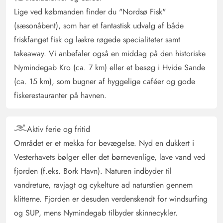
Lige ved købmanden finder du "Nordsø Fisk"
Gast
(sæsonåbent), som har et fantastisk udvalg af både
5 ud af 5
5 ud af 5
5 out of 5
14/04/2025
friskfanget fisk og lækre røgede specialiteter samt
Deutschland
takeaway. Vi anbefaler også en middag på den historiske
AI Oversat
(Se oprindelig)
Nymindegab Kro (ca. 7 km) eller et besøg i Hvide Sande
Top sommerhus, fantastisk udstyr, alt hvad man har brug
(ca. 15 km), som bugner af hyggelige caféer og gode
for er der.
fiskerestauranter på havnen.
Gast
5 ud af 5
5 ud af 5
5 out of 5
15/03/2025
Aktiv ferie og fritid
Deutschland
Området er et mekka for bevægelse. Nyd en dukkert i
AI Oversat
(Se oprindelig)
Vesterhavets bølger eller det børnevenlige, lave vand ved
Feriehuset er hyggeligt indrettet, og der mangler intet til
fjorden (f.eks. Bork Havn). Naturen indbyder til
en afslappet ferie.
vandreture, ravjagt og cykelture ad naturstien gennem
klitterne. Fjorden er desuden verdenskendt for windsurfing
Hauke Weißbach
5 ud af 5
5 ud af 5
5 out of 5
og SUP, mens Nymindegab tilbyder skinnecykler.
27/10/2024
Deutschland