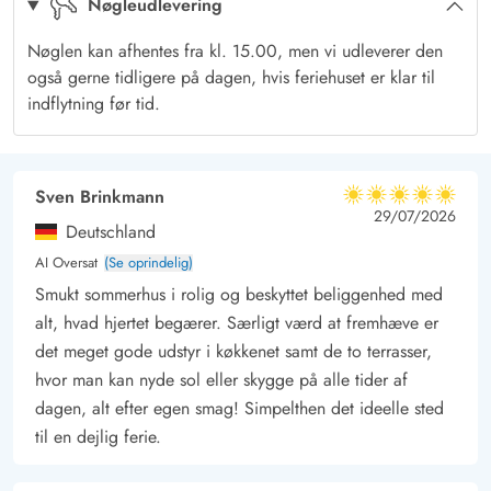
Nøgleudlevering
strand
Sommerhuset ligger et par minutters gang fra den lokale
Nøglen kan afhentes fra kl. 15.00, men vi udleverer den
købmand, hvor I hver morgen kan hente friske rundstykker. Det
også gerne tidligere på dagen, hvis feriehuset er klar til
naturskønne område og
Vesterhavet
er værd at opleve.
indflytning før tid.
Familien kan også tage til
Legoland
, som kun ligger en times
kørsel fra sommerhuset – en dag i Legoland er perfekt for hele
familien.
Sven Brinkmann
5 ud af 5
5 ud af 5
5 out of 5
29/07/2026
Deutschland
AI Oversat
(Se oprindelig)
Smukt sommerhus i rolig og beskyttet beliggenhed med
alt, hvad hjertet begærer. Særligt værd at fremhæve er
det meget gode udstyr i køkkenet samt de to terrasser,
hvor man kan nyde sol eller skygge på alle tider af
dagen, alt efter egen smag! Simpelthen det ideelle sted
til en dejlig ferie.