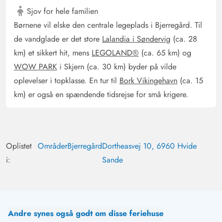
Deutschland
Sjov for hele familien
AI Oversat
(Se oprindelig)
Børnene vil elske den centrale legeplads i Bjerregård. Til
Nej, alt var perfekt, og vi ville vælge huset igen og igen!
de vandglade er det store
Lalandia i Søndervig
(ca. 28
Mange tak!
km) et sikkert hit, mens
LEGOLAND®
(ca. 65 km) og
WOW PARK
i Skjern (ca. 30 km) byder på vilde
oplevelser i topklasse. En tur til
Bork Vikingehavn
(ca. 15
km) er også en spændende tidsrejse for små krigere.
Oplistet
Områder
Bjerregård
Dortheasvej 10, 6960 Hvide
i:
Sande
Andre synes også godt om disse feriehuse