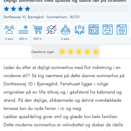
Dejligt sommerhus med spabad og sauna tæt på stranden
Dortheasvej 10,
Bjerregård
-
Sommerhusnr.: B2731
5
pers.
800
m
500
m
2
pers.
Gæsterne siger
5 ud af 5
Leder du efter et dejligt sommerhus med flot indretning i en
moderne stil? Så kig nærmere på dette skønne sommerhus på
Dortheasvej 10 i Bjerregård. Feriehuset ligger i rolige
omgivelser på en lille stikvej og i gåafstand fra købmand og
strand. På den dejlige, afskærmede og delvist overdækkede
terrasse kan du nyde ferien i ro og mag.
Lækker spaafdeling giver smil og glæde hos hele familien
Dette moderne sommerhus er velindrettet og skaber de idelle