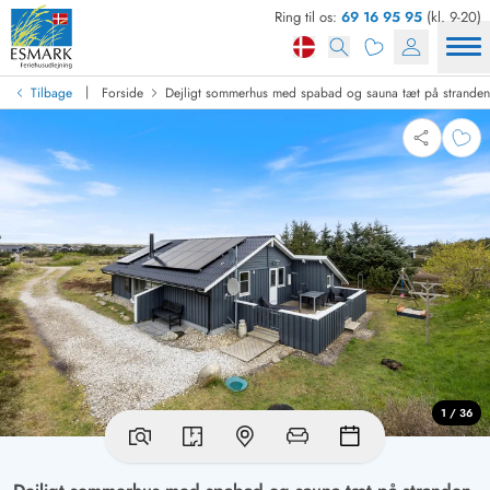
Ring til os:
69 16 95 95
(kl. 9-20)
|
Tilbage
Forside
Dejligt sommerhus med spabad og sauna tæt på stranden
1 / 36