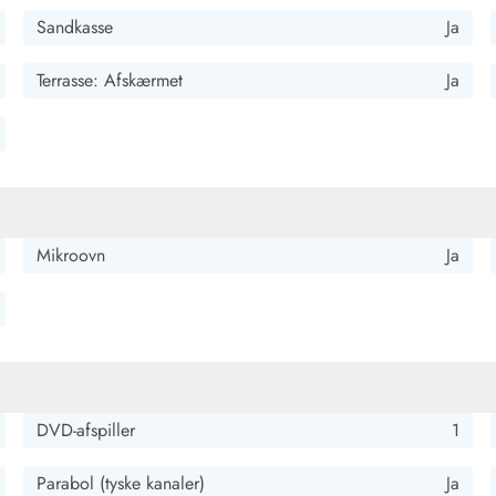
Sandkasse
Ja
Terrasse: Afskærmet
Ja
kelige siddepladser både indendørs og udendørs -godt udstyret,
Mikroovn
Ja
vet og naturreservatet.
DVD-afspiller
1
Parabol (tyske kanaler)
Ja