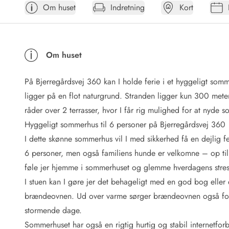
Om huset
Indretning
Kort
Afrejse
Sommerhus ABC
Booking FAQ
Forbrugsafregning (Strøm, vand...)
Om huset
Lån og lej
Pakkeliste
På Bjerregårdsvej 360 kan I holde ferie i et hyggeligt somm
Rengøring
Gavekort
ligger på en flot naturgrund. Stranden ligger kun 300 met
Book tidligt
råder over 2 terrasser, hvor I får rig mulighed for at nyde sol
Lejebetingelser
Hyggeligt sommerhus til 6 personer på Bjerregårdsvej 360
Info
I dette skønne sommerhus vil I med sikkerhed få en dejlig fe
Vejret i Danmark
6 personer, men også familiens hunde er velkomne – op til 2 
Sæsontider
føle jer hjemme i sommerhuset og glemme hverdagens stres
Baderegler
Naturbeskyttelse
I stuen kan I gøre jer det behageligt med en god bog eller
Webcam
brændeovnen. Ud over varme sørger brændeovnen også for, 
Fotokonkurrence
stormende dage.
Kort
Sommerhuset har også en rigtig hurtig og stabil internetfor