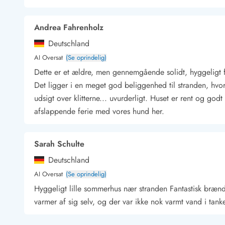
Kunsthåndværk og gallerier
Kulinariske oplevelser
Andrea Fahrenholz
Sandskulpturfestival
Deutschland
Hold jul i sommerhuset
Vikingetiden i Danmark
AI Oversat
(Se oprindelig)
Dette er et ældre, men gennemgående solidt, hyggeligt
Det ligger i en meget god beliggenhed til stranden, hv
udsigt over klitterne... uvurderligt. Huset er rent og god
Kontakt Bjerregård
Kontakt Søndervig
Kontakt Houstrup
Kontakt Fanø
afslappende ferie med vores hund her.
Kontakt, åbningstider og døgnvagt
Feriehusudlejning siden 1965
Bæredygtighed
Sarah Schulte
Gæsterne siger
Deutschland
Nyhedsbrev
AI Oversat
(Se oprindelig)
Sponsorater - Esmark støtter
Hyggeligt lille sommerhus nær stranden Fantastisk bræn
Lejebetingelser
varmer af sig selv, og der var ikke nok varmt vand i tan
Persondata- og cookiepolitik
Presse