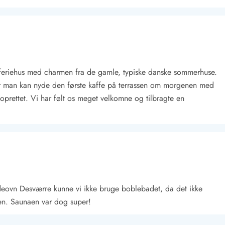
 feriehus med charmen fra de gamle, typiske danske sommerhuse.
or man kan nyde den første kaffe på terrassen om morgenen med
t oprettet. Vi har følt os meget velkomne og tilbragte en
Kontakt Blåvand
Kontakt Vejers
Kontakt Henne
Kontakt Rømø
Kontakt
deovn Desværre kunne vi ikke bruge boblebadet, da det ikke
ken. Saunaen var dog super!