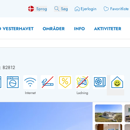
Sprog
Søg
Ejerlogin
Favoritliste
 VESTERHAVET
OMRÅDER
INFO
AKTIVITETER
: B2812
 med søndagsskift
Sommerhuse for 10 pers
med plads til fangsten
Sommerhuse for 12 Pers
med aktivitetsrum
Sommerhuse for 14 Pers
Internet
Ladning
med ladestation (elbil)
Store sommerhuse (for g
med brændeovn
Sommerhuse i påskeferi
erhuse
Sommerhuse i sommerfer
 med ydersæsonrabat
Sommerhuse i efterårsfer
for 2 personer
Sommerhuse i vinterferie