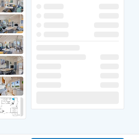
 Hede
ig
g
ge
de
it
and
sby