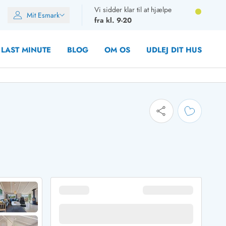
Vi sidder klar til at hjælpe
Mit Esmark
fra kl. 9-20
LAST MINUTE
BLOG
OM OS
UDLEJ DIT HUS
oner
oner
oner
rupper)
en
ien
ien
n