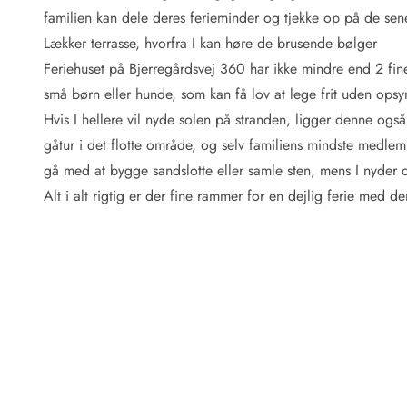
Fordele hos os
familien kan dele deres ferieminder og tjekke op på de se
Esmark Rejsecurity
Lækker terrasse, hvorfra I kan høre de brusende bølger
Esmark KidsVIP
Esmark VIP: Fordele og rabataftaler
Feriehuset på Bjerregårdsvej 360 har ikke mindre end 2 fine 
Prisgaranti
små børn eller hunde, som kan få lov at lege frit uden opsy
Ingen depositum
Hvis I hellere vil nyde solen på stranden, ligger denne ogs
Gæsteanmeldelser
gåtur i det flotte område, og selv familiens mindste medlem
Gratis WiFi i ferieområdet
gå med at bygge sandslotte eller samle sten, mens I nyder de
Rabat
Alt i alt rigtig er der fine rammer for en dejlig ferie med d
We love people!
Fritidsaktiviteter
Esmark VIP partnerfordele
Esmark KidsVIP
LEGOLAND® rabat
Ferie med børn
Ferie med hund
Ferie ved stranden
Naturoplevelser