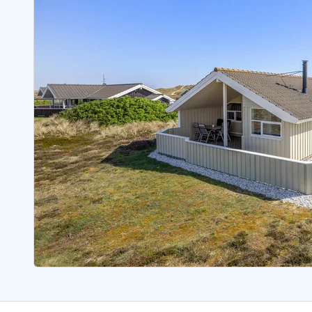
Sommerhuse med spa
Sommerhuse 
Sommerhuse med fredagsskift
Sommerhuse 
Sommerhuse med lørdagsskift
Sommerhuse 
Sommerhuse i Bjerregård
Sommerhuse i Blåvand
Sommerhuse i Hvi
Sommerhuse i Årgab
Sommerhuse
Sommerhuse i Arrild
Sommerhuse
Sommerhuse i Bjerregård
Sommerhuse 
Sommerhuse i Blåvand
Sommerhuse
Sommerhuse i Bork Havn
Sommerhus p
Sommerhuse i Fjand
Sommerhuse
Sommerhuse på Fanø
Sommerhuse
Sommerhuse i Grærup Strand
Sommerhuse
Sommerhuse i Haurvig
Sommerhuse
Esmark Rejsecurity
Esmark KidsVIP
Esmark VIP partnerfordele
Fordel
Praktiske informationer
Åbningstider og døgnvagt
Ankomst