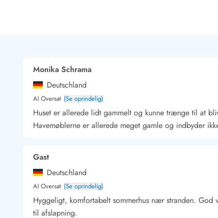
Rav - find det selv langs Vesterhavet
Indendørs legelande
Zoologiske haver og dyreparker
Sportsaktiviteter
Lystfiskeri på Vestkysten
Bowling
Monika Schrama
Minigolf i Vestjylland
Deutschland
Svømmehaller og badelande
Golfferie i sommerhus
AI Oversat
(Se oprindelig)
Fitness og træning
Huset er allerede lidt gammelt og kunne trænge til at bl
Cykelferie
Havemøblerne er allerede meget gamle og indbyder ikke t
Rideskoler/Ponyridning
Surfing
Gast
Vandring langs Vestkysten
Vandski for hele familien
Deutschland
Sejlads langs Vestkysten
AI Oversat
(Se oprindelig)
Kulturaktiviteter
Hyggeligt, komfortabelt sommerhus nær stranden. God væ
Historiske museer
til afslapning.
Kunstmuseer