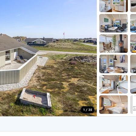
for 4 Personer
Sommerhuse i juleferien
for 6 Personer
Sommerhuse til nytår
for 8 Personer
de Sande
Sommerhuse i Søndervig
 i Henne Strand
Sommerhuse i Lodbjerg
 i Ho
Sommerhuse i Nr. Lyngv
i Houstrup
Sommerhuse på Rømø
 i Houvig
Sommerhuse i Søndervi
å Holmsland Klit
Sommerhuse i Skodbjer
 på Holmsland
Sommerhuse i Thorsmin
 i Hvide Sande
Sommerhuse i Vedersø Kl
 i Jegum
Sommerhuse i Vejers Str
 i Klegod
Sommerhuse i Vester Hu
1 / 35
e hos os