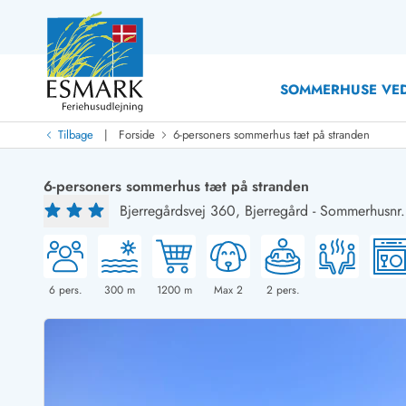
SOMMERHUSE VED
|
Tilbage
Forside
6-personers sommerhus tæt på stranden
Last Minute
Last minute
6-personers sommerhus tæt på stranden
Nyheder
Bjerregårdsvej 360,
Bjerregård
-
Sommerhusnr.
Nyheder hos Esmark
Med swimmingpool
Sommerhuse med hund
Nyrenoverede sommerhuse
Sommerhuse
Sommerhuse med slutrengøring inklusive
Sommerhuse 
Sommerhuse tæt ved vandet
Sommerhuse 
6
pers.
300
m
1200
m
Max 2
2
pers.
Sommerhuse med internet
Sommerhuse 
Nybyggede sommerhuse
Feriehuse 
Sommerhuse med sauna
Luksussomm
Røgfrie/ikke-ryger sommerhuse
Sommerhuse
Sommerhuse med udsigt
Sommerhuse 