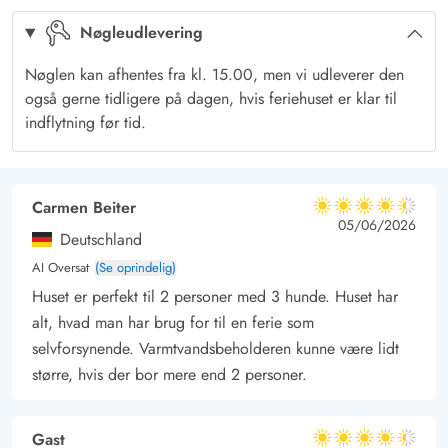
mellem sommerhusene og sommerhuset ligger tæt på stort
Nøgleudlevering
hedeområde, – perfekt til lange vandreture. Du kan
selvfølgelig også nyde bølgernes brusen ved Vesterhavet, ca.
Nøglen kan afhentes fra kl. 15.00, men vi udleverer den
10 minutters gang fra herfra.
også gerne tidligere på dagen, hvis feriehuset er klar til
Lademuligheden for el bilen er en ladestander, husk blot at
indflytning før tid.
medbringe eget kabel.
Carmen Beiter
4.5 ud af 5
4.5 ud af 5
4.5 out of 5
05/06/2026
Deutschland
AI Oversat
(Se oprindelig)
Huset er perfekt til 2 personer med 3 hunde. Huset har
alt, hvad man har brug for til en ferie som
selvforsynende. Varmtvandsbeholderen kunne være lidt
større, hvis der bor mere end 2 personer.
Gast
4.5 ud af 5