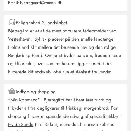
5 ud af 5
5 out of 5
06/07/2025
Email:
bjerregaard@esmark.dk
Deutschland
AI Oversat
(Se oprindelig)
Meget moderne indrettet, senge ganske gode, havde
Beliggenhed & landskabet
næsten ingen rygsmerter .. meget ren fantastisk
Bjerregård
er et af de mest populære ferieområder ved
indhegnet terrasse. Huset er lydt, men for os var det ikke
Vesterhavet, idyllisk placeret på den smalle landtange
et problem, da vi kun var to. Langs huset løber cykelstien
Holmsland Klit mellem det brusende hav og den rolige
fra vestkysten, vigtigt at nævne da vores hund desværre
Ringkøbing Fjord. Området byder på store, fredede hede-
reagerer på cyklister, terrassen er lukket.
og klitarealer, hvor sommerhusene ligger spredt i det
kuperede klitlandskab, ofte kun et stenkast fra vandet.
Patrick Buchholz
4.5 ud af 5
4.5 ud af 5
4.5 out of 5
13/06/2025
Deutschland
Indkøb og shopping
AI Oversat
(Se oprindelig)
"Min Købmand" i Bjerregård har åbent året rundt og
Feriehuset var meget tilstrækkeligt til 4 voksne, 2 små
tilbyder alt fra dagligvarer til friskbagt morgenbrød. For
børn og en hund. Vi blev godt nok overraskede over, at
shopping findes et spændende udvalg af specialbutikker i
vi pludselig havde koldt vand i bruseren, der er
Hvide Sande
(ca. 15 km), mens den historiske købstad
desværre kun installeret en lille vandvarmer, men på