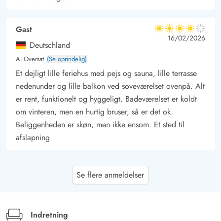
Gast
4 ud af 5
4 ud af 5
4 out of 5
16/02/2026
Deutschland
AI Oversat
(Se oprindelig)
Et dejligt lille feriehus med pejs og sauna, lille terrasse
nedenunder og lille balkon ved soveværelset ovenpå. Alt
er rent, funktionelt og hyggeligt. Badeværelset er koldt
om vinteren, men en hurtig bruser, så er det ok.
Beliggenheden er skøn, men ikke ensom. Et sted til
afslapning
Juliane Roloff
5 ud af 5
Se flere anmeldelser
5 ud af 5
5 out of 5
27/10/2025
Deutschland
AI Oversat
(Se oprindelig)
Feriehuset er meget smukt og hyggeligt. Det store
Indretning