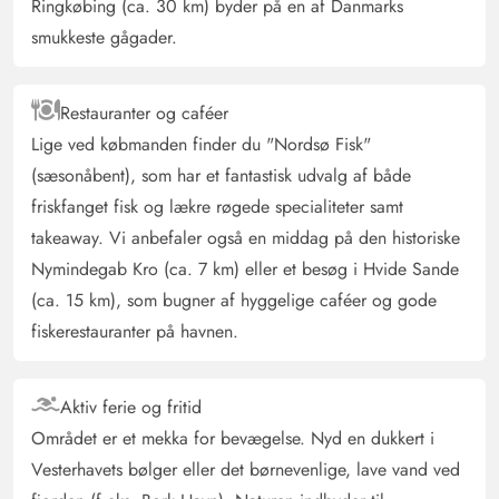
Ringkøbing (ca. 30 km) byder på en af Danmarks
grund af den absolut betagende omgivelser er det
smukkeste gågader.
næsten ikke noget problem. Alt i alt er det en
fremragende bolig.
Restauranter og caféer
Lige ved købmanden finder du "Nordsø Fisk"
Gast
4 ud af 5
4 ud af 5
4 out of 5
02/06/2025
(sæsonåbent), som har et fantastisk udvalg af både
Deutschland
friskfanget fisk og lækre røgede specialiteter samt
AI Oversat
(Se oprindelig)
takeaway. Vi anbefaler også en middag på den historiske
Feriehuset er meget pænt og har bortset fra lydhørheden
Nymindegab Kro (ca. 7 km) eller et besøg i Hvide Sande
intet negativt at bemærke. Vi brugte ikke saunaen, men
(ca. 15 km), som bugner af hyggelige caféer og gode
jeg tror det var en brugerfejl.
fiskerestauranter på havnen.
Carmen Unruh
4.5 ud af 5
4.5 ud af 5
4.5 out of 5
25/04/2025
Aktiv ferie og fritid
Deutschland
Området er et mekka for bevægelse. Nyd en dukkert i
AI Oversat
(Se oprindelig)
Vesterhavets bølger eller det børnevenlige, lave vand ved
Skønt hus med kærlig indretning, alt der, hvad man