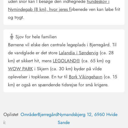
5 ud af 5
5 out of 5
14/02/2025
uden snor kan I besøge den indhegnede
hundeskov i
Deutschland
Nymindegab (8 km), hvor jeres fi
rbenede ven kan løbe frit
AI Oversat
(Se oprindelig)
og trygt.
Godt indrettet lille feriehus over 2 etager med
panoramaudsigt til klitterne for maksimalt 6 personer
med lukket terrasse (ideel med hunde), loggia,
Sjov for hele familien
brændeovn og sauna. I køkkenet er alt til stede, hvad der
Børnene vil elske den centrale legeplads i Bjerregård. Til
er nødvendigt, sengene er gode, huset meget rent og
de vandglade er det store
Lalandia i Søndervig
(ca. 28
velplejet.
km) et sikkert hit, mens
LEGOLAND®
(ca. 65 km) og
WOW PARK
i Skjern (ca. 30 km) byder på vilde
Thomas Schmidt
oplevelser i topklasse. En tur til
Bork Vikingehavn
(ca. 15
4.5 ud af 5
4.5 ud af 5
4.5 out of 5
30/12/2024
km) er også en spændende tidsrejse for små krigere.
Deutschland
AI Oversat
(Se oprindelig)
Feriehuset er lille, men super udstyret! Med en familie på
4 personer er det super godt! Så vi kommer helt sikkert
Oplistet
Områder
Bjerregård
Nymandsbjerg 12, 6960 Hvide
igen!!!
i:
Sande