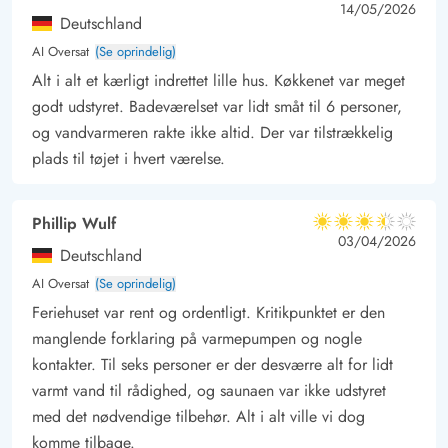
4.5 ud af 5
4.5 out of 5
14/05/2026
Deutschland
AI Oversat
(Se oprindelig)
Alt i alt et kærligt indrettet lille hus. Køkkenet var meget
godt udstyret. Badeværelset var lidt småt til 6 personer,
og vandvarmeren rakte ikke altid. Der var tilstrækkelig
plads til tøjet i hvert værelse.
Phillip Wulf
3.5 ud af 5
3.5 ud af 5
3.5 out of 5
03/04/2026
Deutschland
AI Oversat
(Se oprindelig)
Feriehuset var rent og ordentligt. Kritikpunktet er den
manglende forklaring på varmepumpen og nogle
kontakter. Til seks personer er der desværre alt for lidt
varmt vand til rådighed, og saunaen var ikke udstyret
med det nødvendige tilbehør. Alt i alt ville vi dog
komme tilbage.