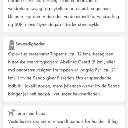
fjorden (f.eks. Bork Havn). Naturen indbyder til
behøver
vandreture, ravjagt og cykelture ad naturstien gennem
klitterne. Fjorden er desuden verdenskendt for windsurfing
Jörg Margraf
4 ud af 5
og SUP, mens Nymindegab tilbyder skinnecykler.
4 ud af 5
4 out of 5
04/04/2025
Deutschland
AI Oversat
(Se oprindelig)
Seværdigheder
Hyggeligt, lille feriehus, der dækker alle grundlæggende
behov, pæne og praktiske indretninger.
Oplev fuglereservatet Tipperne (ca. 12 km), besøg den
historiske strandfogedgård Abelines Gaard (8 km), eller
nyd panoramaudsigten fra toppen af Lyngvig Fyr (ca. 21
Birgit Summerer
4.5 ud af 5
4.5 ud af 5
4.5 out of 5
31/03/2025
km). I Hvide Sande giver Fiskeriets Hus et spændende
Deutschland
indblik i lokalhistorien, mens JyllandsAkvariet Hvide Sande
AI Oversat
(Se oprindelig)
bringer jer helt tæt på livet under havoverfladen.
Et meget dejligt, lyst sommerhus. Alt hvad man har brug
for til afslapning og velvære er der.
Ferie med hund
Vesterhavets strande er et sandt paradis for hunde. Til leg
Tanja Gotthardt
5 ud af 5