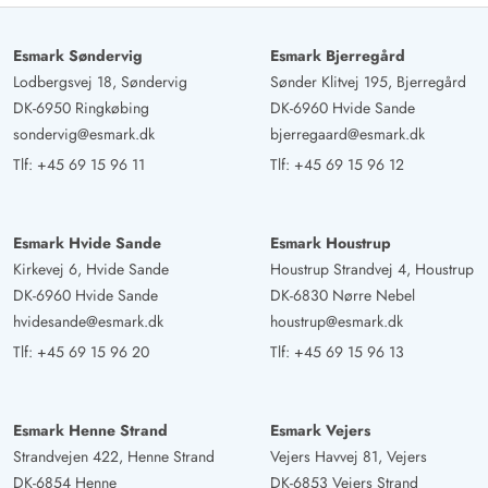
stranden og fjorden.
Esmark Søndervig
Esmark Bjerregård
Reiner Dürr
5 ud af 5
Lodbergsvej 18, Søndervig
Sønder Klitvej 195, Bjerregård
5 ud af 5
5 out of 5
26/09/2024
Deutschland
DK-6950 Ringkøbing
DK-6960 Hvide Sande
sondervig@esmark.dk
bjerregaard@esmark.dk
AI Oversat
(Se oprindelig)
Tlf:
+45 69 15 96 11
Tlf:
+45 69 15 96 12
Feriehuset er meget smukt indrettet, der mangler intet, vi
har allerede lejet huset til 2025.
Esmark Hvide Sande
Esmark Houstrup
Kirkevej 6, Hvide Sande
Houstrup Strandvej 4, Houstrup
DK-6960 Hvide Sande
DK-6830 Nørre Nebel
hvidesande@esmark.dk
houstrup@esmark.dk
Tlf:
+45 69 15 96 20
Tlf:
+45 69 15 96 13
Esmark Henne Strand
Esmark Vejers
Strandvejen 422, Henne Strand
Vejers Havvej 81, Vejers
DK-6854 Henne
DK-6853 Vejers Strand