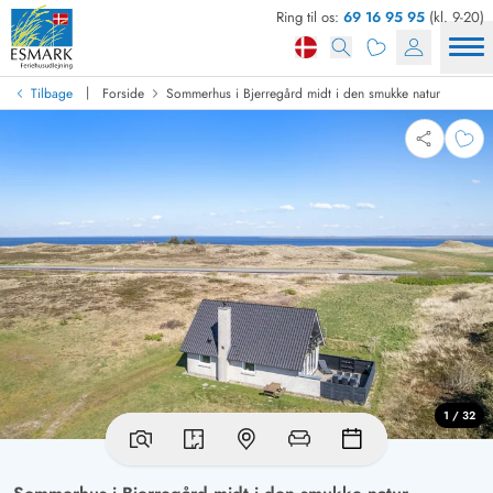
Ring til os:
69 16 95 95
(kl. 9-20)
|
Tilbage
Forside
Sommerhus i Bjerregård midt i den smukke natur
1 / 32