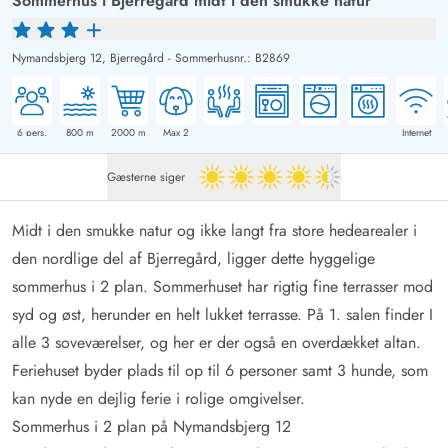
Sommerhus i Bjerregård midt i den smukke natur
Nymandsbjerg 12,
Bjerregård
-
Sommerhusnr.: B2869
6
pers.
800
m
2000
m
Max 2
Internet
Gæsterne siger
4.5 ud af 5
Midt i den smukke natur og ikke langt fra store hedearealer i
den nordlige del af
Bjerregård
, ligger dette hyggelige
sommerhus i 2 plan. Sommerhuset har rigtig fine terrasser mod
syd og øst, herunder en helt lukket terrasse. På 1. salen finder I
alle 3 soveværelser, og her er der også en overdækket altan.
Feriehuset byder plads til op til 6 personer samt 3 hunde, som
kan nyde en dejlig ferie i rolige omgivelser.
Sommerhus i 2 plan på Nymandsbjerg 12