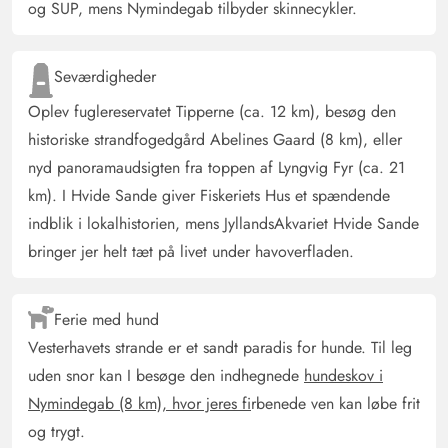
der er tænkt på så mange redskaber, som man selv ikke
og SUP, mens Nymindegab tilbyder skinnecykler.
ville have tænkt på, men som var gode at bruge. Service
og gryder er også af god kvalitet. Terrasseområdet er
Seværdigheder
rummeligt og ideelt til hundeejere, da det kan aflukkes.
Ligeledes er der mange siddepladser til afslappede
Oplev fuglereservatet Tipperne (ca. 12 km), besøg den
solrige timer på terrassen. Også den tilstødende
historiske strandfogedgård Abelines Gaard (8 km), eller
græsplæne med lille legeplads til børn er fantastisk. Et
nyd panoramaudsigten fra toppen af Lyngvig Fyr (ca. 21
meget smukt feriehus med god beliggenhed.
km). I Hvide Sande giver Fiskeriets Hus et spændende
Indkøbsmarkedet er lige i nærheden og praktisk til
indblik i lokalhistorien, mens JyllandsAkvariet Hvide Sande
spontane indkøb.
bringer jer helt tæt på livet under havoverfladen.
Gast
5 ud af 5
Ferie med hund
5 ud af 5
5 out of 5
28/04/2025
Deutschland
Vesterhavets strande er et sandt paradis for hunde. Til leg
AI Oversat
(Se oprindelig)
uden snor kan I besøge den indhegnede
hundeskov i
Huset var fantastisk. Man følte sig straks hjemme. Efter
Nymindegab (8 km), hvor jeres fi
rbenede ven kan løbe frit
nogle dage fandt jeg tilfældigvis også mikrobølgeovnen.
og trygt.
;-)