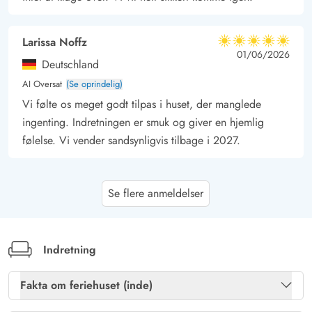
.
Larissa Noffz
5 ud af 5
5 ud af 5
5 out of 5
01/06/2026
Deutschland
AI Oversat
(Se oprindelig)
Vi følte os meget godt tilpas i huset, der manglede
ingenting. Indretningen er smuk og giver en hjemlig
følelse. Vi vender sandsynligvis tilbage i 2027.
Bernd Toepfer
4.5 ud af 5
Se flere anmeldelser
4.5 ud af 5
4.5 out of 5
24/05/2026
Deutschland
AI Oversat
(Se oprindelig)
Huset er meget godt, fremragende udstyr, meget
Indretning
hyggeligt og beliggenheden fantastisk. Terrassen er
delvis overdækket og helt indhegnet. Meget gode
Fakta om feriehuset (inde)
siddemøbler inde og ude. Sengene var lidt