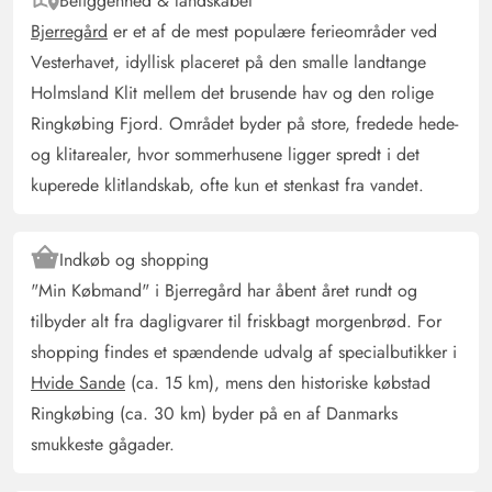
Beliggenhed & landskabet
5 ud af 5
5 out of 5
06/09/2025
Deutschland
Bjerregård
er et af de mest populære ferieområder ved
AI Oversat
(Se oprindelig)
Vesterhavet, idyllisk placeret på den smalle landtange
Dette hus er et af de bedste, vi hidtil har booket. Det
Holmsland Klit mellem det brusende hav og den rolige
efterlader næsten ingen ønsker åbne. Beliggenheden er
Ringkøbing Fjord. Området byder på store, fredede hede-
super. Man er hurtigt ved stranden og købmanden, og
og klitarealer, hvor sommerhusene ligger spredt i det
også nabobyerne er hurtigt tilgængelige, hvis man har
kuperede klitlandskab, ofte kun et stenkast fra vandet.
brug for lidt mere "liv". Husets og havens størrelse er
lige rigtig. Udstyret er meget godt, dekorationen kærligt
og alt, hvad man har brug for, er tilstrækkeligt til stede.
Indkøb og shopping
Kompliment til ejerne:-)
"Min Købmand" i Bjerregård har åbent året rundt og
tilbyder alt fra dagligvarer til friskbagt morgenbrød. For
shopping findes et spændende udvalg af specialbutikker i
Frauke Bartekt
5 ud af 5
5 ud af 5
5 out of 5
05/07/2025
Hvide Sande
(ca. 15 km), mens den historiske købstad
Deutschland
Ringkøbing (ca. 30 km) byder på en af Danmarks
AI Oversat
(Se oprindelig)
smukkeste gågader.
Meget kærligt indrettet feriehus. Vi følte os meget tilpas.
Vi var nu anden gang i dette hus og ville booke det igen