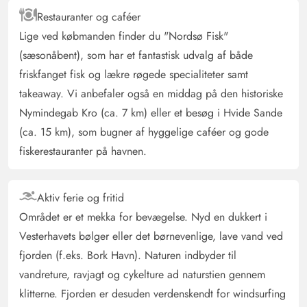
og igen.
Restauranter og caféer
Lige ved købmanden finder du "Nordsø Fisk"
Claudia Beese
(sæsonåbent), som har et fantastisk udvalg af både
4.5 ud af 5
4.5 ud af 5
4.5 out of 5
22/06/2025
friskfanget fisk og lækre røgede specialiteter samt
Deutschland
takeaway. Vi anbefaler også en middag på den historiske
AI Oversat
(Se oprindelig)
Nymindegab Kro (ca. 7 km) eller et besøg i Hvide Sande
Meget dejligt hyggeligt sommerhus. Fantastisk udstyr.
(ca. 15 km), som bugner af hyggelige caféer og gode
Ideelt til ferien med hund!
fiskerestauranter på havnen.
Gast
5 ud af 5
5 ud af 5
5 out of 5
16/06/2025
Aktiv ferie og fritid
Deutschland
Området er et mekka for bevægelse. Nyd en dukkert i
AI Oversat
(Se oprindelig)
Vesterhavets bølger eller det børnevenlige, lave vand ved
Feriehuset er helt perfekt til en afslappende ferie.
fjorden (f.eks. Bork Havn). Naturen indbyder til
Indgangsområdet er rummeligt til jakker og sko.
vandreture, ravjagt og cykelture ad naturstien gennem
Stueområdet er hyggeligt med behagelige siddemøbler,
og i køkkenområdet er alt meget tilstrækkeligt til stede,
klitterne. Fjorden er desuden verdenskendt for windsurfing