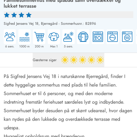
Familiesommerhus med spabad samt overdækket og
lukket terrasse
Sigfred Jensens Vej 18,
Bjerregård
-
Sommerhusnr.: B2896
6
pers.
1000
m
200
m
Max 1
5
pers.
Gæsterne siger
5 ud af 5
På Sigfred Jensens Vej 18 i naturskønne Bjerregård, finder I
dette hyggelige sommerhus med plads til hele familien.
Sommerhuset er til 6 personer, og med den moderne
indretning fremstår feriehuset særdeles lyst og indbydende.
Sommerhuset byder desuden på et skønt udeareal, hvor dagen
kan nydes på den lukkede og overdækkede terrasse med
udespa.
Hyggeligt opholdsrum med brændeovn