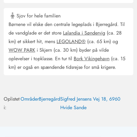
Sjov for hele familien
Gast
5 ud af 5
Børnene vil elske den centrale legeplads i Bjerregård. Til
5 ud af 5
5 out of 5
26/04/2025
Deutschland
de vandglade er det store
Lalandia i Søndervig
(ca. 28
AI Oversat
(Se oprindelig)
km) et sikkert hit, mens
LEGOLAND®
(ca. 65 km) og
Det er et godt udstyret hus. Vi manglede ingenting. Den
WOW PARK
i Skjern (ca. 30 km) byder på vilde
fantastiske terrasse var super i det flotte vejr. Vi kommer
oplevelser i topklasse. En tur til
Bork Vikingehavn
(ca. 15
bestemt tilbage til dette hus.
km) er også en spændende tidsrejse for små krigere.
Gast
4 ud af 5
4 ud af 5
4 out of 5
20/03/2025
Deutschland
Oplistet
Områder
Bjerregård
Sigfred Jensens Vej 18, 6960
AI Oversat
(Se oprindelig)
i:
Hvide Sande
Huset er meget smukt. Kærligt dekoreret. I badeværelset
mangler der dog flere håndklædekroge. Terrassen er
super. Da den også er vindbeskyttet og man kan sidde
godt udenfor i solen. Den lille legeplads til børn er også