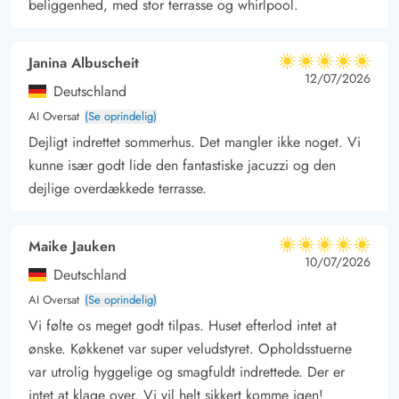
beliggenhed, med stor terrasse og whirlpool.
mens forældrene slapper af med et køligt glas vin i de
komfortable møbler på terrassen.
Janina Albuscheit
5 ud af 5
Du har også mulighed for at oplade din elbil ved ferieboligen,
5 ud af 5
5 out of 5
12/07/2026
Deutschland
så den er klar til dine næste udflugter.
AI Oversat
(Se oprindelig)
Ferie i naturskønne Bjerregård
Dejligt indrettet sommerhus. Det mangler ikke noget. Vi
Sommerhuset ligger i populære Bjerregård, hvor både
kunne især godt lide den fantastiske jacuzzi og den
stranden og Ringkøbing Fjord ligger i gåafstand fra feriehuset.
dejlige overdækkede terrasse.
Området er præget af et smukt hede- og klitlandskab, som er
forbundet af et godt stisystem.
Maike Jauken
Den lokale købmand ligger blot 200 meter fra sommerhuset.
5 ud af 5
5 ud af 5
5 out of 5
10/07/2026
Her kan I handle friskbagt brød, lækkert kød til grillen og
Deutschland
meget mere.
AI Oversat
(Se oprindelig)
Det kan anbefales at tage en tur til den hyggelige havneby
Vi følte os meget godt tilpas. Huset efterlod intet at
Hvide Sande, som byder på et bredt udvalg af lokale
ønske. Køkkenet var super veludstyret. Opholdsstuerne
var utrolig hyggelige og smagfuldt indrettede. Der er
forretninger samt hyggelige caféer og restauranter. Der er også
intet at klage over. Vi vil helt sikkert komme igen!
mulighed for at købe nyfanget fisk til aftensmaden.