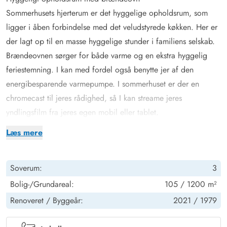
Sommerhusets hjerterum er det hyggelige opholdsrum, som
ligger i åben forbindelse med det veludstyrede køkken. Her er
der lagt op til en masse hyggelige stunder i familiens selskab.
Brændeovnen sørger for både varme og en ekstra hyggelig
feriestemning. I kan med fordel også benytte jer af den
energibesparende varmepumpe. I sommerhuset er der en
chromecast til jeres rådighed, så I kan streame jeres
yndlingsfilm fra jeres egen mobil eller tablet.
Sommerhuset har 3 gode soveværelser, som alle er indrettet
Læs mere
med komfortable dobbeltsenge. Her har I mulighed for at få
en god nats søvn, inden morgendagens aktiviteter går i gang. I
Soverum:
3
feriehuset er der både vaskemaskine og tørretumbler, så I kan
vaske lidt tøj i løbet af ferien. Desuden er det rummelige
Bolig-/Grundareal:
105 / 1200 m²
badeværelse udstyret med gulvvarme.
Renoveret /
Byggeår:
2021 /
1979
Overdækket og lukket terrasse med udespa på Sigfred Jensens
Vej 18