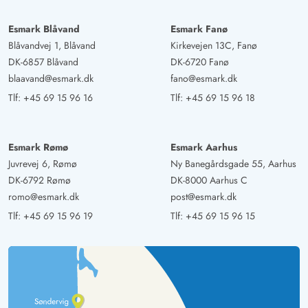
Elke Schmidt
5 ud af 5
Esmark Blåvand
Esmark Fanø
5 ud af 5
5 out of 5
01/10/2024
Deutschland
Blåvandvej 1, Blåvand
Kirkevejen 13C, Fanø
DK-6857 Blåvand
DK-6720 Fanø
AI Oversat
(Se oprindelig)
blaavand@esmark.dk
fano@esmark.dk
Det var for os det mest perfekte sommerhus, vi
Tlf:
+45 69 15 96 16
Tlf:
+45 69 15 96 18
nogensinde har haft. Vi har allerede været i dette hus
fire gange.
Esmark Rømø
Esmark Aarhus
Marco Steffes
Juvrevej 6, Rømø
Ny Banegårdsgade 55, Aarhus
5 ud af 5
5 ud af 5
5 out of 5
15/09/2024
DK-6792 Rømø
DK-8000 Aarhus C
Deutschland
romo@esmark.dk
post@esmark.dk
AI Oversat
(Se oprindelig)
Tlf:
+45 69 15 96 19
Tlf:
+45 69 15 96 15
Et feriehus med velvære garanti! Huset er kærligt
indrettet med mange små detaljer. Udstyret lader intet
tilbage at ønske, uanset om det er til to- eller firbenede.
Køkkenet er fyldt med alt, hvad man har brug for, en
kurv med tæpper til den kolde årstid og terrassevarmere