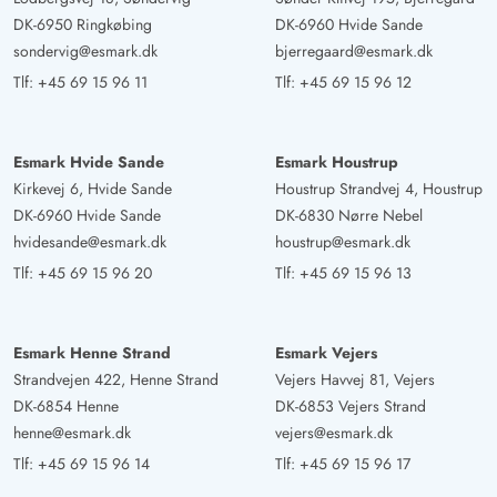
hyggeligt.
DK-6950 Ringkøbing
DK-6960 Hvide Sande
sondervig@esmark.dk
bjerregaard@esmark.dk
Stefan Krause
Tlf:
+45 69 15 96 11
Tlf:
+45 69 15 96 12
4 ud af 5
4 ud af 5
4 out of 5
01/12/2024
Deutschland
AI Oversat
(Se oprindelig)
Esmark Hvide Sande
Esmark Houstrup
Flot udstyret hus med mindre svagheder. Sauna kold om
Kirkevej 6, Hvide Sande
Houstrup Strandvej 4, Houstrup
vinteren. Ellers meget hyggeligt indrettet og kærligt
DK-6960 Hvide Sande
DK-6830 Nørre Nebel
dekoreret. Chromecast blev ikke fundet, streaming-apps
hvidesande@esmark.dk
houstrup@esmark.dk
på TV ville være dejlige. Meget veludstyret køkken.
Tlf:
+45 69 15 96 20
Tlf:
+45 69 15 96 13
Manfred Möller
5 ud af 5
5 ud af 5
5 out of 5
15/10/2024
Esmark Henne Strand
Esmark Vejers
Deutschland
Strandvejen 422, Henne Strand
Vejers Havvej 81, Vejers
AI Oversat
(Se oprindelig)
DK-6854 Henne
DK-6853 Vejers Strand
Dejligt sommerhus med fuld udstyr. Vi følte os straks
henne@esmark.dk
vejers@esmark.dk
velkomne.
Tlf:
+45 69 15 96 14
Tlf:
+45 69 15 96 17