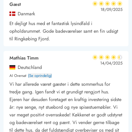
Gæst
5 ud af 5
5 ud af 5
5 out of 5
18/09/2025
Danmark
Et dejligt hus med et fantastisk lysindfald i
opholdsrummet. Gode badeværelser samt en fin udsigt
til Ringkøbing Fjord.
Mathias Timm
4.5 ud af 5
4.5 ud af 5
4.5 out of 5
14/04/2025
Deutschland
AI Oversat
(Se oprindelig)
Vi har allerede været gæster i dette sommerhus for
tredje gang. Igen fandt vi et grundigt rengjort hus.
Ejeren har desuden foretaget en kraftig investering sidste
år: nye senge, nyt stuebord og nye spisestuemøbler. Vi
var meget positivt overraskede! Køkkenet er godt udstyret
og badeværelset rent og pænt. Vi vender gerne tilbage
til dette hus, da det fuldstændigt overbeviser os med sit