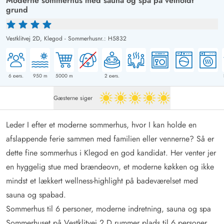
Moderne sommerhus med sauna og spa på velholdt
grund
Vestklitvej 2D,
Klegod
-
Sommerhusnr.: H5832
6
pers.
950
m
5000
m
2
pers.
Gæsterne siger
5 ud af 5
Leder I efter et moderne sommerhus, hvor I kan holde en
afslappende ferie sammen med familien eller vennerne? Så er
dette fine sommerhus i Klegod en god kandidat. Her venter jer
en hyggelig stue med brændeovn, et moderne køkken og ikke
mindst et lækkert wellness-highlight på badeværelset med
sauna og spabad.
Sommerhus til 6 personer, moderne indretning, sauna og spa
Sommerhuset på Vestklitvej 2 D rummer plads til 6 personer