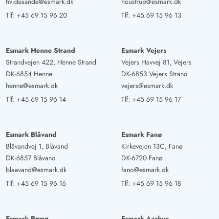
hvidesande@esmark.dk
houstrup@esmark.dk
Tlf:
+45 69 15 96 20
Tlf:
+45 69 15 96 13
Esmark Henne Strand
Esmark Vejers
Strandvejen 422, Henne Strand
Vejers Havvej 81, Vejers
DK-6854 Henne
DK-6853 Vejers Strand
henne@esmark.dk
vejers@esmark.dk
Tlf:
+45 69 15 96 14
Tlf:
+45 69 15 96 17
Esmark Blåvand
Esmark Fanø
Blåvandvej 1, Blåvand
Kirkevejen 13C, Fanø
DK-6857 Blåvand
DK-6720 Fanø
blaavand@esmark.dk
fano@esmark.dk
Tlf:
+45 69 15 96 16
Tlf:
+45 69 15 96 18
Esmark Rømø
Esmark Aarhus