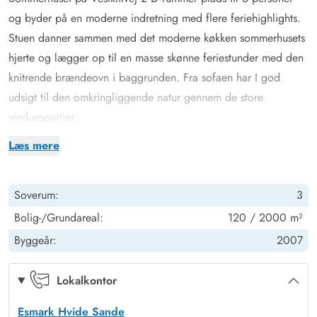
og byder på en moderne indretning med flere feriehighlights.
Stuen danner sammen med det moderne køkken sommerhusets
hjerte og lægger op til en masse skønne feriestunder med den
knitrende brændeovn i baggrunden. Fra sofaen har I god
udsigt til den omkringliggende natur gennem de store
vinduespartier.
På det største af feriehusets 2 badeværelser finder I husets
Læs mere
lækre wellness-highlights – det er nemlig indrettet med sauna
og spabad. Nyd feriefreden i varmen eller tank nye kræfter
Soverum:
3
efter en frisk gåtur i den salte havluft ved Vesterhavet.
Feriehuset er udstyret med gode praktiske faciliteter, og I kan
Bolig-/Grundareal:
120 / 2000 m²
læne jer tilbage, mens opvaskemaskinen klarer opvasken efter
Byggeår:
2007
middagen, og vaskemaskine og tørretumbler hjælper til med at
fjerne græspletter fra ungernes bukser.
Lokalkontor
Stor terrasse med overdækning på stor, flot naturgrund i
Esmark Hvide Sande
Klegod