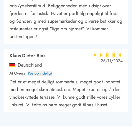
pris-/ydelsestilbud. Beliggenheden med udsigt over
fjorden er fantastisk. Havet er godt tilgængeligt til fods
og Søndervig med supermarkeder og diverse butikker og
restauranter er også "lige om hjørnet". Vi kommer
bestemt igen!!!
Klaus-Dieter Bink
5 ud af 5
5 ud af 5
5 out of 5
25/11/2024
Deutschland
AI Oversat
(Se oprindelig)
Det er et meget dejligt sommerhus, meget godt indrettet
med en meget skøn atmosfære. Meget skøn er også den
vindbeskyttede terrasse. Vi kunne godt stille vores cykler
i skuret. Vi følte os bare meget godt tilpas i huset.