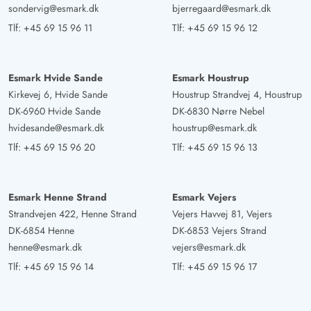
sondervig@esmark.dk
bjerregaard@esmark.dk
Tlf:
+45 69 15 96 11
Tlf:
+45 69 15 96 12
Esmark Hvide Sande
Esmark Houstrup
Kirkevej 6, Hvide Sande
Houstrup Strandvej 4, Houstrup
DK-6960 Hvide Sande
DK-6830 Nørre Nebel
hvidesande@esmark.dk
houstrup@esmark.dk
Tlf:
+45 69 15 96 20
Tlf:
+45 69 15 96 13
Esmark Henne Strand
Esmark Vejers
Strandvejen 422, Henne Strand
Vejers Havvej 81, Vejers
DK-6854 Henne
DK-6853 Vejers Strand
henne@esmark.dk
vejers@esmark.dk
Tlf:
+45 69 15 96 14
Tlf:
+45 69 15 96 17