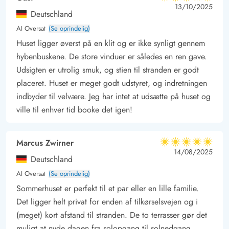
5 ud af 5
5 ud af 5
5 out of 5
13/10/2025
Deutschland
AI Oversat
(Se oprindelig)
Huset ligger øverst på en klit og er ikke synligt gennem
hybenbuskene. De store vinduer er således en ren gave.
Udsigten er utrolig smuk, og stien til stranden er godt
placeret. Huset er meget godt udstyret, og indretningen
indbyder til velvære. Jeg har intet at udsætte på huset og
ville til enhver tid booke det igen!
Marcus Zwirner
5 ud af 5
5 ud af 5
5 out of 5
14/08/2025
Deutschland
AI Oversat
(Se oprindelig)
Sommerhuset er perfekt til et par eller en lille familie.
Det ligger helt privat for enden af tilkørselsvejen og i
(meget) kort afstand til stranden. De to terrasser gør det
muligt at nyde dagen fra solopgang til solnedgang