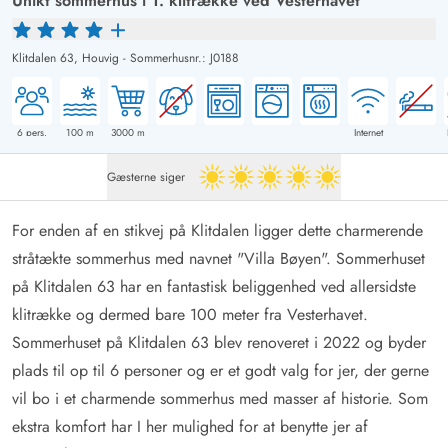
Unikt sommerhus i 1. klitrække ved Vesterhavet
Klitdalen 63,
Houvig
-
Sommerhusnr.: J0188
6
pers.
100
m
3000
m
Internet
Gæsterne siger
5 ud af 5
For enden af en stikvej på Klitdalen ligger dette charmerende
stråtækte sommerhus med navnet "Villa Bøyen". Sommerhuset
på Klitdalen 63 har en fantastisk beliggenhed ved allersidste
klitrække og dermed bare 100 meter fra Vesterhavet.
Sommerhuset på Klitdalen 63 blev renoveret i 2022 og byder
plads til op til 6 personer og er et godt valg for jer, der gerne
vil bo i et charmende sommerhus med masser af historie. Som
ekstra komfort har I her mulighed for at benytte jer af