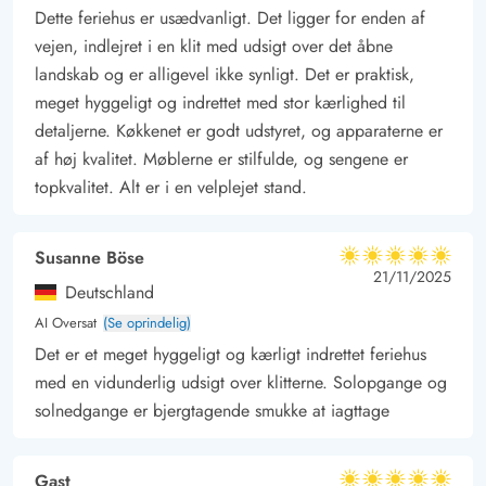
Udenfor på den afskærmet terrasse, har I et dejligt og
Dette feriehus er usædvanligt. Det ligger for enden af
fantastisk panoramaudsigt over klitterne i området og der er
vejen, indlejret i en klit med udsigt over det åbne
selvfølgelig sørget for havemøbler til at slænge jer i. Der er
landskab og er alligevel ikke synligt. Det er praktisk,
også en grill, som kan hjælpe med at tilberede en fantastisk
meget hyggeligt og indrettet med stor kærlighed til
grillmiddag på de dejlige sommeraftenener. Tæt på
detaljerne. Køkkenet er godt udstyret, og apparaterne er
af høj kvalitet. Møblerne er stilfulde, og sengene er
sommerhuset er der en garage, som I må parkere i.
topkvalitet. Alt er i en velplejet stand.
Sommerhus med 100 meter til Vesterhavet
Sommerhuset ligger kun 100 meter fra Vesterhavets brusende
bølger, hvor I kan tage en frisk dukkert, soppe eller gå lange
Susanne Böse
5 ud af 5
5 ud af 5
5 out of 5
21/11/2025
ture langs strandkanten. Uanset årstid så har området utroligt
Deutschland
meget at byde på for hele familien. Både i naturen og i de
AI Oversat
(Se oprindelig)
omkringliggende feriebyer som Søndervig og Hvide Sande. I
Det er et meget hyggeligt og kærligt indrettet feriehus
begge byer finder I desuden et bredt udvalg af spændende
med en vidunderlig udsigt over klitterne. Solopgange og
butikker, spisesteder og aktiviteter for store og små. Så her er
solnedgange er bjergtagende smukke at iagttage
mange muligheder for at holde en uforglemmelig ferie.
Gast