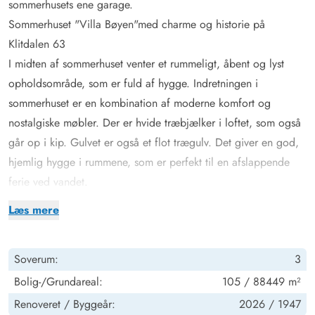
sommerhusets ene garage.
Sommerhuset "Villa Bøyen"med charme og historie på
Klitdalen 63
I midten af sommerhuset venter et rummeligt, åbent og lyst
opholdsområde, som er fuld af hygge. Indretningen i
sommerhuset er en kombination af moderne komfort og
nostalgiske møbler. Der er hvide træbjælker i loftet, som også
går op i kip. Gulvet er også et flot trægulv. Det giver en god,
hjemlig hygge i rummene, som er perfekt til en afslappende
ferie ved vandet.
Fra stuens store vinduespartier er der faktisk kig over
Læs mere
Vesterhavet. Brændeovnen sørger for en behagelig varme og
en hyggelig atmosfære på de køligere aftner. Her kan I slappe
Soverum:
3
af sammen eller sætte jer godt til rette og nyde en spændende
film. For at sikre den hjemlige følelse, er sommerhuset også
Bolig-/Grundareal:
105 / 88449 m²
udstyret med en chromecast i stuen, der tillader jer at se lige
Renoveret /
Byggeår:
2026 /
1947