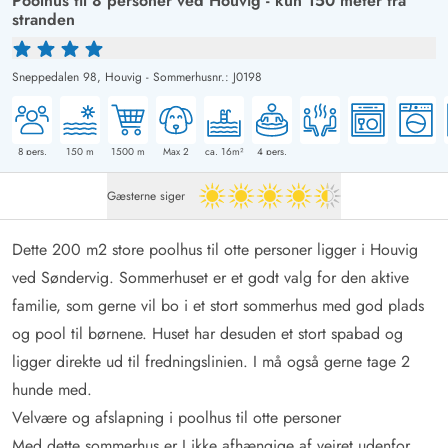
Poolhus til 8 personer ved Houvig - kun 150 meter fra
stranden
Sneppedalen 98,
Houvig
-
Sommerhusnr.: J0198
8
pers.
150
m
1500
m
Max 2
ca. 16m²
4
pers.
Gæsterne siger
4.5 ud af 5
Dette 200 m2 store poolhus til otte personer ligger i Houvig
ved Søndervig. Sommerhuset er et godt valg for den aktive
familie, som gerne vil bo i et stort sommerhus med god plads
og pool til børnene. Huset har desuden et stort spabad og
ligger direkte ud til fredningslinien. I må også gerne tage 2
hunde med.
Velvære og afslapning i poolhus til otte personer
Med dette sommerhus er I ikke afhængige af vejret udenfor.