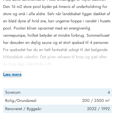
Den 16 m2 store pool byder på timevis af underholdning for
store og små i alle aldre. Selv når landskabet ligger dækket af
en blød dyne af hvid sne, kan ungerne hoppe i vandet i husets
pool. Poolen bliver opvarmet med en energivenlig
varmepumpe, hvilket betyder et mindre forbrug. Sommerhuset
har desuden en dejlig sauna og et stort spabad til 4 personer.
Fra spabadet har du en helt fantastisk udsigt til det bølgende
klitlandskab udenfor. Det giver velvære til krop og sjæl efter
en lang dag i den friske luft.
I finder også både opvaskemaskine, tørretumbler og
Læs mere
vaskemaskine. Det gratis internet kan hjælpe jer med at tjekke
vejrudsigten for de kommende dage på ferien eller blot holde
Soverum:
4
kontakt til de derhjemme.
Hyggelig indretning med plads til nærvær på Sneppedalen 98
Bolig-/Grundareal:
200 / 2500 m²
Sommerhusets indretning er moderniseret i 2022 med
Renoveret /
Byggeår:
2022 /
1992
vandskurede vægge, renoverede badeværelser samt