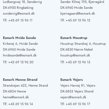
Lodbergsvej 18, Søndervig
Sønder Klitvej 195, Bjerregård
DK-6950 Ringkøbing
DK-6960 Hvide Sande
sondervig@esmark.dk
bjerregaard@esmark.dk
Tlf:
+45 69 15 96 11
Tlf:
+45 69 15 96 12
Esmark Hvide Sande
Esmark Houstrup
Kirkevej 6, Hvide Sande
Houstrup Strandvej 4, Houstrup
DK-6960 Hvide Sande
DK-6830 Nørre Nebel
hvidesande@esmark.dk
houstrup@esmark.dk
Tlf:
+45 69 15 96 20
Tlf:
+45 69 15 96 13
Esmark Henne Strand
Esmark Vejers
Strandvejen 422, Henne Strand
Vejers Havvej 81, Vejers
DK-6854 Henne
DK-6853 Vejers Strand
henne@esmark.dk
vejers@esmark.dk
Tlf:
+45 69 15 96 14
Tlf:
+45 69 15 96 17