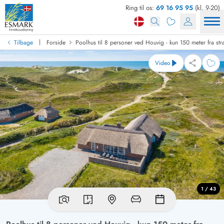
Ring til os:
69 16 95 95
(kl. 9-20)
|
Tilbage
Forside
Poolhus til 8 personer ved Houvig - kun 150 meter fra st
Video
1 / 43