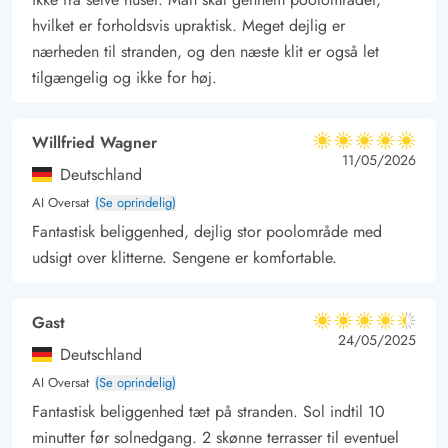
hvilket er forholdsvis upraktisk. Meget dejlig er
nærheden til stranden, og den næste klit er også let
tilgængelig og ikke for høj.
Willfried Wagner
5 ud af 5
5 ud af 5
5 out of 5
11/05/2026
Deutschland
AI Oversat
(Se oprindelig)
Fantastisk beliggenhed, dejlig stor poolområde med
udsigt over klitterne. Sengene er komfortable.
Gast
4.5 ud af 5
4.5 ud af 5
4.5 out of 5
24/05/2025
Deutschland
AI Oversat
(Se oprindelig)
Fantastisk beliggenhed tæt på stranden. Sol indtil 10
minutter før solnedgang. 2 skønne terrasser til eventuel