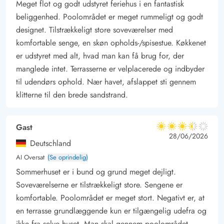
Meget flot og godt udstyret feriehus i en fantastisk
beliggenhed. Poolområdet er meget rummeligt og godt
designet. Tilstrækkeligt store soveværelser med
komfortable senge, en skøn opholds-/spisestue. Køkkenet
er udstyret med alt, hvad man kan få brug for, der
manglede intet. Terrasserne er velplacerede og indbyder
til udendørs ophold. Nær havet, afslappet sti gennem
klitterne til den brede sandstrand.
Gast
3.5 ud af 5
3.5 ud af 5
3.5 out of 5
28/06/2026
Deutschland
AI Oversat
(Se oprindelig)
Sommerhuset er i bund og grund meget dejligt.
Soveværelserne er tilstrækkeligt store. Sengene er
komfortable. Poolområdet er meget stort. Negativt er, at
en terrasse grundlæggende kun er tilgængelig udefra og
ikke fra selve huset. Man skal gennem poolområdet,