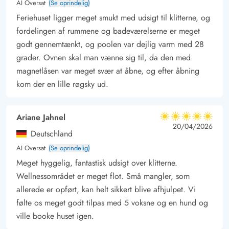
AI Oversat
(Se oprindelig)
Feriehuset ligger meget smukt med udsigt til klitterne, og
fordelingen af rummene og badeværelserne er meget
godt gennemtænkt, og poolen var dejlig varm med 28
grader. Ovnen skal man vænne sig til, da den med
magnetlåsen var meget svær at åbne, og efter åbning
kom der en lille røgsky ud.
Ariane Jahnel
5 ud af 5
5 ud af 5
5 out of 5
20/04/2026
Deutschland
AI Oversat
(Se oprindelig)
Meget hyggelig, fantastisk udsigt over klitterne.
Wellnessområdet er meget flot. Små mangler, som
allerede er opført, kan helt sikkert blive afhjulpet. Vi
følte os meget godt tilpas med 5 voksne og en hund og
ville booke huset igen.