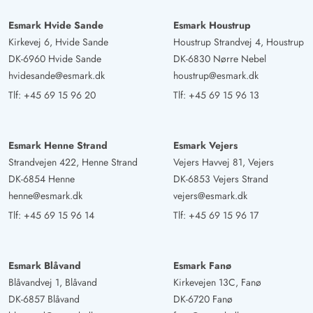
huset i august i år, og vi følte os meget godt tilpas. Vi
Esmark Hvide Sande
Esmark Houstrup
var ofte på stranden, men brugte også den store pool
Kirkevej 6, Hvide Sande
Houstrup Strandvej 4, Houstrup
ofte. Vi kunne så godt lide det der, at vi kommer igen
DK-6960 Hvide Sande
DK-6830 Nørre Nebel
næste år.
hvidesande@esmark.dk
houstrup@esmark.dk
Tlf:
+45 69 15 96 20
Tlf:
+45 69 15 96 13
Esmark Henne Strand
Esmark Vejers
Strandvejen 422, Henne Strand
Vejers Havvej 81, Vejers
DK-6854 Henne
DK-6853 Vejers Strand
henne@esmark.dk
vejers@esmark.dk
Tlf:
+45 69 15 96 14
Tlf:
+45 69 15 96 17
Esmark Blåvand
Esmark Fanø
Blåvandvej 1, Blåvand
Kirkevejen 13C, Fanø
DK-6857 Blåvand
DK-6720 Fanø