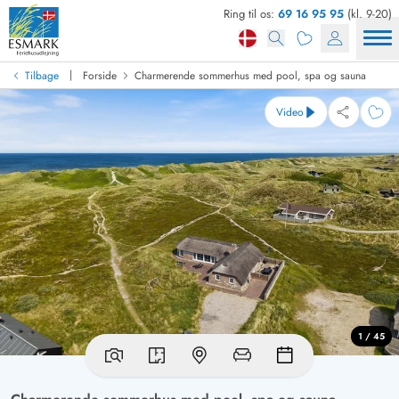
Ring til os:
69 16 95 95
(kl. 9-20)
|
Tilbage
Forside
Charmerende sommerhus med pool, spa og sauna
Video
1 / 45