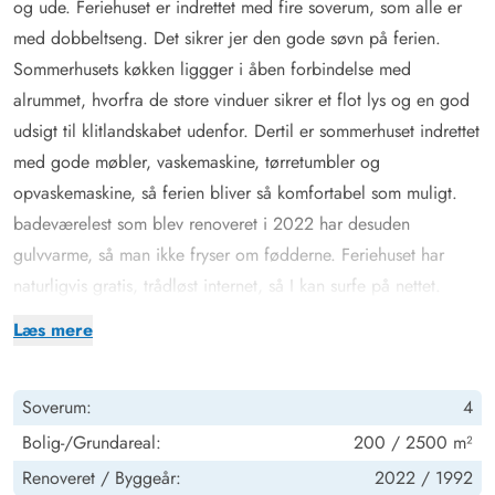
og ude. Feriehuset er indrettet med fire soverum, som alle er
med dobbeltseng. Det sikrer jer den gode søvn på ferien.
Sommerhusets køkken liggger i åben forbindelse med
alrummet, hvorfra de store vinduer sikrer et flot lys og en god
udsigt til klitlandskabet udenfor. Dertil er sommerhuset indrettet
med gode møbler, vaskemaskine, tørretumbler og
opvaskemaskine, så ferien bliver så komfortabel som muligt.
badeværelest som blev renoveret i 2022 har desuden
gulvvarme, så man ikke fryser om fødderne. Feriehuset har
naturligvis gratis, trådløst internet, så I kan surfe på nettet.
Perfekt uderum til børn og hund
Læs mere
Uderummet er et sandt paradis for børnene og familiens hund.
Her er der masser af plads til at lege på hele den ugenerede
Soverum:
4
grund ned mod klitterne. Terrassen er perfekt til afslapning,
som hører ferien til. Og når solen er fremme, kan de voksne
Bolig-/Grundareal:
200 / 2500 m²
trække sig tilbage og nyde varmen på solsengen eller diverse
Renoveret /
Byggeår:
2022 /
1992