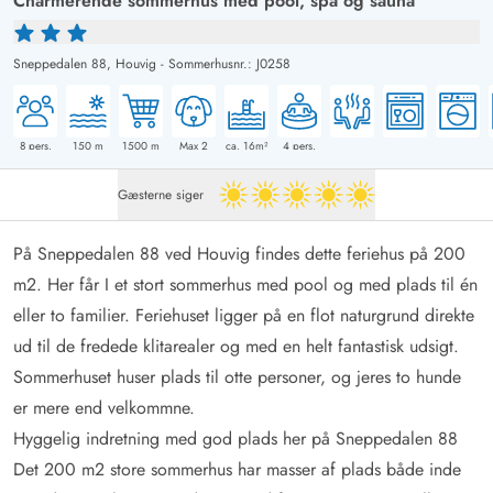
Charmerende sommerhus med pool, spa og sauna
Sneppedalen 88,
Houvig
-
Sommerhusnr.: J0258
8
pers.
150
m
1500
m
Max 2
ca. 16m²
4
pers.
Gæsterne siger
5 ud af 5
På Sneppedalen 88 ved Houvig findes dette feriehus på 200
m2. Her får I et stort sommerhus med pool og med plads til én
eller to familier. Feriehuset ligger på en flot naturgrund direkte
ud til de fredede klitarealer og med en helt fantastisk udsigt.
Sommerhuset huser plads til otte personer, og jeres to hunde
er mere end velkommne.
Hyggelig indretning med god plads her på Sneppedalen 88
Det 200 m2 store sommerhus har masser af plads både inde