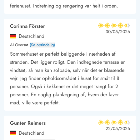
alt indbyder dette sommerhus til flere skønne timer med
feriehuset. Indretning og rengøring var helt i orden.
afslapning og nærvær med familien.
Corinna Förster
4.5 ud af 5
4.5 ud af 5
4.5 out of 5
30/05/2026
Deutschland
AI Oversat
(Se oprindelig)
Sommerhuset er perfekt beliggende i nærheden af
stranden. Det ligger roligt. Den indhegnede terrasse er
vindtæt, så man kan solbade, selv når det er blæsende
vejr. Jeg finder opholdsområdet i huset for småt til 8
personer. Også i køkkenet er det meget trangt for 2
personer. En daglig planlægning af, hvem der laver
mad, ville være perfekt.
Gunter Reimers
4.5 ud af 5
4.5 ud af 5
4.5 out of 5
22/05/2026
Deutschland