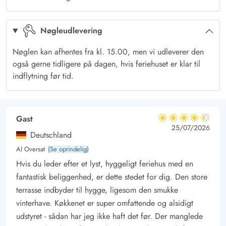
sætte jer godt til rette og nyde den friske vesterhavsluft. Fordi
at terrassen både vender mod syd og øst, kan I uanset
Nøgleudlevering
tidspunktet på dagen nyde solen og det danske vejr.
Hvis I kommer til huset med børn, vil de helt sikkkert synes om
Nøglen kan afhentes fra kl. 15.00, men vi udleverer den
den store græsplæne, der er rundt om huset og er ideel til
også gerne tidligere på dagen, hvis feriehuset er klar til
boldspil og leg for alle aldre.
indflytning før tid.
Huset ligger ikke langt fra stranden og havet
Der er kun 400 meter til stranden og Vesterhavet, hvilket gør
dette hus særdeles attraktivt for familien, som ønsker sig en
Gast
4.5 ud af 5
4.5 ud af 5
4.5 out of 5
25/07/2026
aktiv ferie ved havet. Både børn, voksne og familiens hund kan
Deutschland
få mange timer til at gå på stranden hele året rundt. Den friske
AI Oversat
(Se oprindelig)
luft renser både krop og sjæl og fjerner al stress og jag fra
Hvis du leder efter et lyst, hyggeligt feriehus med en
hverdagen derhjemme.
fantastisk beliggenhed, er dette stedet for dig. Den store
Kun få minutters kørsel fra huset ligger også den hyggelige
terrasse indbyder til hygge, ligesom den smukke
ferieby Søndervig, der har masser af fine forretninger,
vinterhave. Køkkenet er super omfattende og alsidigt
restauranter og underholdningsmuligheder for hele familien.
udstyret - sådan har jeg ikke haft det før. Der manglede