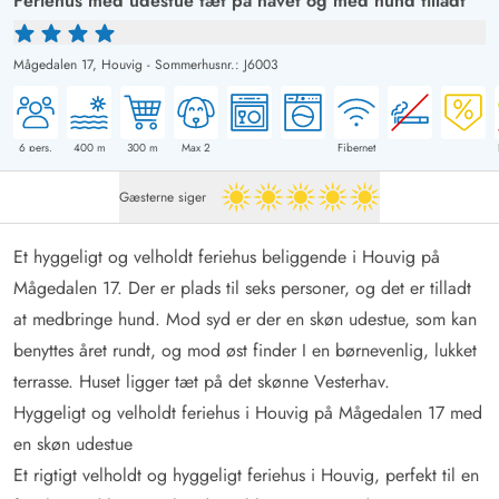
Feriehus med udestue tæt på havet og med hund tilladt
Mågedalen 17,
Houvig
-
Sommerhusnr.: J6003
6
pers.
400
m
300
m
Max 2
Fibernet
Gæsterne siger
5 ud af 5
Et hyggeligt og velholdt feriehus beliggende i Houvig på
Mågedalen 17. Der er plads til seks personer, og det er tilladt
at medbringe hund. Mod syd er der en skøn udestue, som kan
benyttes året rundt, og mod øst finder I en børnevenlig, lukket
terrasse. Huset ligger tæt på det skønne Vesterhav.
Hyggeligt og velholdt feriehus i Houvig på Mågedalen 17 med
en skøn udestue
Et rigtigt velholdt og hyggeligt feriehus i Houvig, perfekt til en