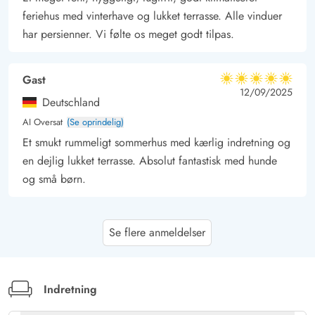
feriehus med vinterhave og lukket terrasse. Alle vinduer
har persienner. Vi følte os meget godt tilpas.
Gast
5 ud af 5
5 ud af 5
5 out of 5
12/09/2025
Deutschland
AI Oversat
(Se oprindelig)
Et smukt rummeligt sommerhus med kærlig indretning og
en dejlig lukket terrasse. Absolut fantastisk med hunde
og små børn.
Jens Wilkenjohanns
4.5 ud af 5
Se flere anmeldelser
4.5 ud af 5
4.5 out of 5
15/08/2025
Deutschland
AI Oversat
(Se oprindelig)
Huset, hvor vi allerede for tredje gang holder vores
Indretning
sommerferie, er virkelig et hus, der varmt kan anbefales.