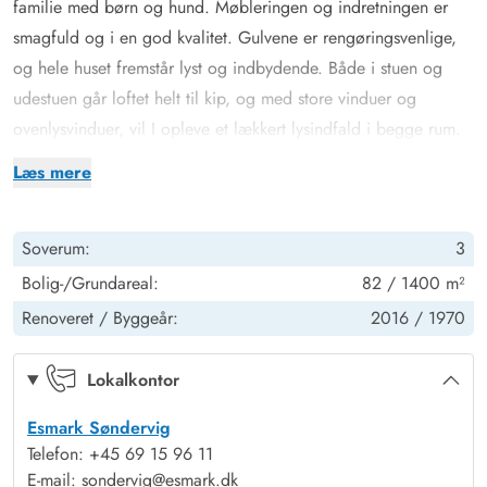
familie med børn og hund. Møbleringen og indretningen er
smagfuld og i en god kvalitet. Gulvene er rengøringsvenlige,
og hele huset fremstår lyst og indbydende. Både i stuen og
udestuen går loftet helt til kip, og med store vinduer og
ovenlysvinduer, vil I opleve et lækkert lysindfald i begge rum.
I udestuen mod syd kan I nyde den flotte udsigt hele året
Læs mere
rundt, både til måltider eller til rolige stunder med en bog eller
en iPad. Den hurtige og stabile internetforbindelse gør
Soverum:
3
desuden, at I kan koble mange enheder på nettet på samme
tid. For jeres komfort og velvære er huset også udstyret
Bolig-/Grundareal:
82 / 1400 m²
vaskemaskine og opvaskemaskine, der begge er med til at
Renoveret /
Byggeår:
2016 /
1970
gøre jeres ferie nemmere og mere bekvem.
Pæne udearealer og stor lukket terrasse
Lokalkontor
På den lukkede terrasse kan både børn og hunde få lov til at
Esmark Søndervig
lege frit, mens I soler jer i liggestolene. Her på den store
Telefon: +45 69 15 96 11
træterrasse er der selvfølgelig flere forskellige møbler, så I kan
E-mail: sondervig@esmark.dk