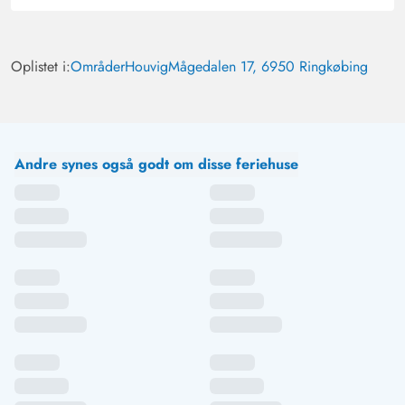
For vores krav er huset rigtig pænt. Vi syntes, at
vinterhaven blev meget flot med de to stole i stedet for
Oplistet i:
Områder
Houvig
Mågedalen 17, 6950 Ringkøbing
sættet, gulvet og akustikpanelerne blev moderniseret. Vi
var begejstrede for vinterhaven. Endvidere den meget
smukke terrasse med mange muligheder for at opholde
sig. Huset i sig selv er funktionelt og tiltalende. Det var
også sjovt at være gæst anden gang, 2022 og 2024.
Andre synes også godt om disse feriehuse