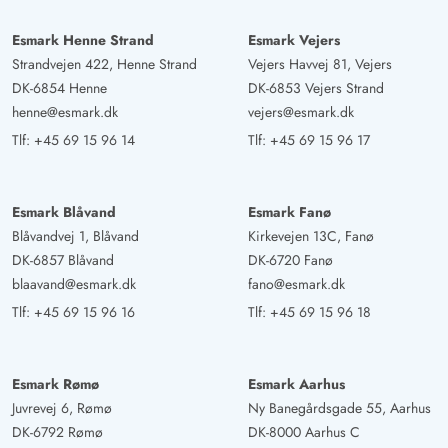
Esmark Henne Strand
Esmark Vejers
Strandvejen 422, Henne Strand
Vejers Havvej 81, Vejers
DK-6854 Henne
DK-6853 Vejers Strand
henne@esmark.dk
vejers@esmark.dk
Tlf:
+45 69 15 96 14
Tlf:
+45 69 15 96 17
Esmark Blåvand
Esmark Fanø
Blåvandvej 1, Blåvand
Kirkevejen 13C, Fanø
DK-6857 Blåvand
DK-6720 Fanø
blaavand@esmark.dk
fano@esmark.dk
Tlf:
+45 69 15 96 16
Tlf:
+45 69 15 96 18
Esmark Rømø
Esmark Aarhus
Juvrevej 6, Rømø
Ny Banegårdsgade 55, Aarhus
DK-6792 Rømø
DK-8000 Aarhus C