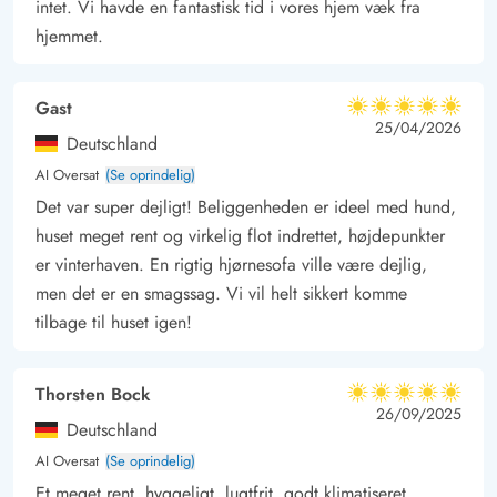
intet. Vi havde en fantastisk tid i vores hjem væk fra
* Der findes kun de gratis tv-kanaler i huset som dr1 og dr2.
hjemmet.
Gast
5 ud af 5
5 ud af 5
5 out of 5
25/04/2026
Deutschland
AI Oversat
(Se oprindelig)
Det var super dejligt! Beliggenheden er ideel med hund,
huset meget rent og virkelig flot indrettet, højdepunkter
er vinterhaven. En rigtig hjørnesofa ville være dejlig,
men det er en smagssag. Vi vil helt sikkert komme
tilbage til huset igen!
Thorsten Bock
5 ud af 5
5 ud af 5
5 out of 5
26/09/2025
Deutschland
AI Oversat
(Se oprindelig)
Et meget rent, hyggeligt, lugtfrit, godt klimatiseret