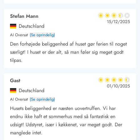
Stefan Mann
3.5 ud af 5
3.5 ud af 5
3.5 out of 5
15/12/2025
Deutschland
AI Oversat
(Se oprindelig)
Den forhøjede beliggenhed af huset gør ferien til noget
særligt! I huset er der alt, så man føler sig meget godt
tilpas.
Gast
4.5 ud af 5
4.5 ud af 5
4.5 out of 5
01/10/2025
Deutschland
AI Oversat
(Se oprindelig)
Husets beliggenhed er næsten uovertruffen. Vi har
endnu ikke haft et sommerhus med så fantastisk en
udsigt! Udstyret, især i køkkenet, var meget godt. Der
manglede intet.