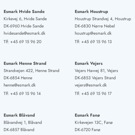
Esmark Hvide Sande
Esmark Houstrup
Kirkevej 6, Hvide Sande
Houstrup Strandvej 4, Houstrup
DK-6960 Hvide Sande
DK-6830 Nørre Nebel
hvidesande@esmark.dk
houstrup@esmark.dk
Tlf:
+45 69 15 96 20
Tlf:
+45 69 15 96 13
Esmark Henne Strand
Esmark Vejers
Strandvejen 422, Henne Strand
Vejers Havvej 81, Vejers
DK-6854 Henne
DK-6853 Vejers Strand
henne@esmark.dk
vejers@esmark.dk
Tlf:
+45 69 15 96 14
Tlf:
+45 69 15 96 17
Esmark Blåvand
Esmark Fanø
Blåvandvej 1, Blåvand
Kirkevejen 13C, Fanø
DK-6857 Blåvand
DK-6720 Fanø