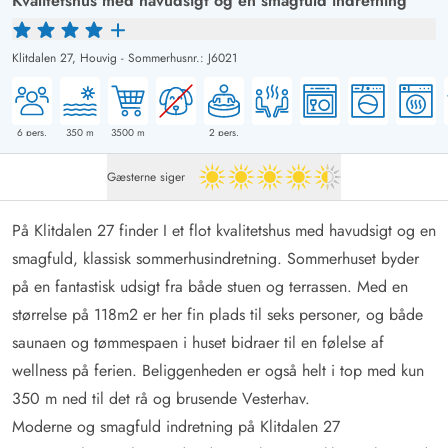
Kvalitetshus med havudsigt og en smagfuld indretning
Klitdalen 27,
Houvig
-
Sommerhusnr.: J6021
6
pers.
350
m
3500
m
2
pers.
Gæsterne siger
4.5 ud af 5
På Klitdalen 27 finder I et flot kvalitetshus med havudsigt og en
smagfuld, klassisk sommerhusindretning. Sommerhuset byder
på en fantastisk udsigt fra både stuen og terrassen. Med en
størrelse på 118m2 er her fin plads til seks personer, og både
saunaen og tømmespaen i huset bidraer til en følelse af
wellness på ferien. Beliggenheden er også helt i top med kun
350 m ned til det rå og brusende Vesterhav.
Moderne og smagfuld indretning på Klitdalen 27