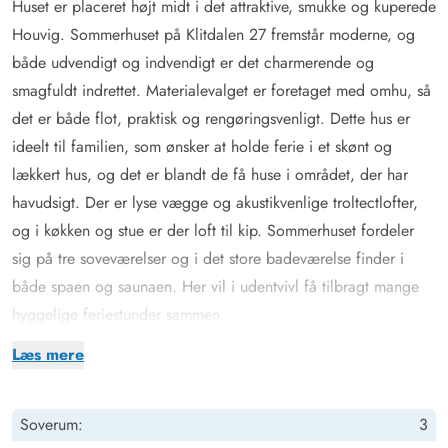
Huset er placeret højt midt i det attraktive, smukke og kuperede
Houvig. Sommerhuset på Klitdalen 27 fremstår moderne, og
både udvendigt og indvendigt er det charmerende og
smagfuldt indrettet. Materialevalget er foretaget med omhu, så
det er både flot, praktisk og rengøringsvenligt. Dette hus er
ideelt til familien, som ønsker at holde ferie i et skønt og
lækkert hus, og det er blandt de få huse i området, der har
havudsigt. Der er lyse vægge og akustikvenlige troltectlofter,
og i køkken og stue er der loft til kip. Sommerhuset fordeler
sig på tre soveværelser og i det store badeværelse finder i
både spaen og saunaen. Her vil i udentvivl få tilbragt mange
hyggelige feriestunder sammen.
Udover at være smagfuldt indrettet, så er sommerhuset også
Læs mere
meget veludstyret. Her finder I både vaskemaskine og
tørretumbler, så I behøver ikke at bekymre jer om at pakke for
Soverum:
3
lidt. At have disse to ting til rådighed, er også ekstra rart ved