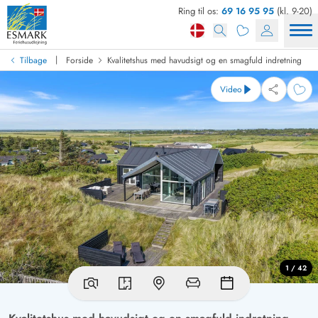
Ring til os:
69 16 95 95
(kl. 9-20)
|
Tilbage
Forside
Kvalitetshus med havudsigt og en smagfuld indretning
Video
1 / 42