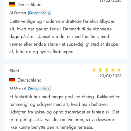
5 ud af 5
5 out of 5
13/02/2026
terrasse med læhegn og fin udsigt ud over klitlandskabet.
Deutschland
Der er ikke langt til det rå og betagende Vesterhav, og den
AI Oversat
(Se oprindelig)
hyggelige badeby Søndervig med alle dets restauranter og
Dette venlige og moderne indrettede feriehus tilbyder
butikker er kun ca. 3 km fra huset.
alt, hvad der gør en ferie i Danmark til de skønneste
dage på året. Uanset om det er med familien, med
venner eller endda alene - et superdejligt sted at slappe
af, lade op og nyde afkoblingen.
Gast
5 ud af 5
5 ud af 5
5 out of 5
23/01/2026
Deutschland
AI Oversat
(Se oprindelig)
Et fantastisk hus med meget god indretning. Køkkenet er
rummeligt og udstyret med alt, hvad man behøver.
Udsigten fra spise- og opholdsområdet er fantastisk. Det
er ærgerligt, at vi var der om vinteren, så vi desværre
ikke kunne benytte den rummelige terrasse.