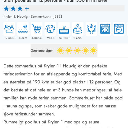
Stort poolhus til 12 personer - kun 350 m til havet
Krylen 1,
Houvig
-
Sommerhusnr.: J6361
12
pers.
400
m
4600
m
Max 3
ca. 18m²
2
pers.
Gæsterne siger
5 ud af 5
Dette sommerhus på Krylen 1 i Houvig er den perfekte
feriedestination for en afslappende og komfortabel ferie. Med
en størrelse på 190 kvm er der god plads til 12 personer. Og
det bedste af det hele er, at 3 hunde kan medbringes, så hele
familien kan nyde ferien sammen. Sommerhuset har både pool
, sauna og spa, som skaber gode muligheder for en masse
sjove feriestunder sammen.
Rummeligt poolhus på Krylen 1 med spa og sauna