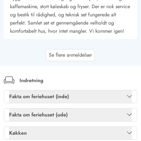
kaffemaskine, stort køleskab og fryser. Der er nok service
og bestik til rådighed, og teknisk set fungerede alt
perfekt. Samlet set et gennemgående velholdt og
komfortabelt hus, hvor intet mangler. Vi kommer igen!
Sigrid Teschner
5 ud af 5
Se flere anmeldelser
5 ud af 5
5 out of 5
14/03/2026
Deutschland
AI Oversat
(Se oprindelig)
Vi fandt et meget smukt hus, udstyret er meget godt,
Indretning
rigeligt med service, TV var let at betjene. Pool- og
saunaområdet er i top. Servicen via SMS og personligt
Fakta om feriehuset (inde)
på kontoret kunne vi virkelig godt lide
Brændeovn
Ja
Fakta om feriehuset (ude)
Gratis fibernet
Ja
Martina Stübe
5 ud af 5
Havemøbler
Ja
5 ud af 5
5 out of 5
21/02/2026
Køkken
Deutschland
Pool
Ja