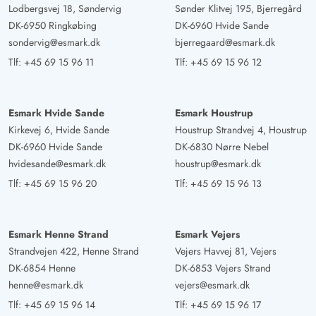
Deutschland
Lodbergsvej 18, Søndervig
Sønder Klitvej 195, Bjerregård
DK-6950 Ringkøbing
DK-6960 Hvide Sande
AI Oversat
(Se oprindelig)
sondervig@esmark.dk
bjerregaard@esmark.dk
For os (seks personer og tre hunde) var det den optimale
Tlf:
+45 69 15 96 11
Tlf:
+45 69 15 96 12
indkvartering. Der manglede intet. Vi kommer gerne
igen
Esmark Hvide Sande
Esmark Houstrup
Nadine Machande
Kirkevej 6, Hvide Sande
Houstrup Strandvej 4, Houstrup
5 ud af 5
5 ud af 5
5 out of 5
22/03/2025
DK-6960 Hvide Sande
DK-6830 Nørre Nebel
Deutschland
hvidesande@esmark.dk
houstrup@esmark.dk
AI Oversat
(Se oprindelig)
Tlf:
+45 69 15 96 20
Tlf:
+45 69 15 96 13
Vi var i 1 uge i sommerhuset, sommerhuset var fantastisk
og lader intet tilbage at ønske. Højdepunkten var
wellnessområdet. Der er kun et par minutter til stranden.
Esmark Henne Strand
Esmark Vejers
Vi og vores hunde følte os meget godt tilpas og ville til
Strandvejen 422, Henne Strand
Vejers Havvej 81, Vejers
enhver tid booke dette hus igen.
DK-6854 Henne
DK-6853 Vejers Strand
henne@esmark.dk
vejers@esmark.dk
Tlf:
+45 69 15 96 14
Tlf:
+45 69 15 96 17
René Baier