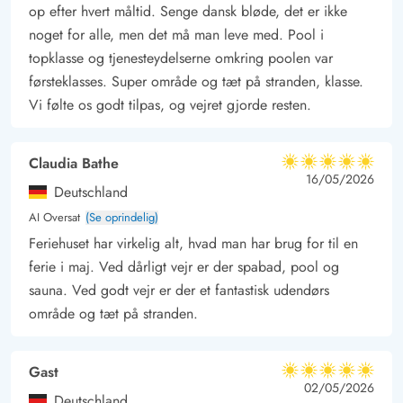
Vesterhav.
op efter hvert måltid. Senge dansk bløde, det er ikke
noget for alle, men det må man leve med. Pool i
topklasse og tjenesteydelserne omkring poolen var
førsteklasses. Super område og tæt på stranden, klasse.
Vi følte os godt tilpas, og vejret gjorde resten.
Claudia Bathe
5 ud af 5
5 ud af 5
5 out of 5
16/05/2026
Deutschland
AI Oversat
(Se oprindelig)
Feriehuset har virkelig alt, hvad man har brug for til en
ferie i maj. Ved dårligt vejr er der spabad, pool og
sauna. Ved godt vejr er der et fantastisk udendørs
område og tæt på stranden.
Gast
5 ud af 5
5 ud af 5
5 out of 5
02/05/2026
Deutschland