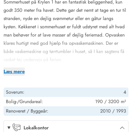
Sommerhuset på Krylen 1 har en fantastisk beliggenhed, kun
godt 350 meter fra havet. Dette gør det nemt at tage en tur til
stranden, nyde en dejlig svømmetur eller en gåtur langs
kysten. Køkkenet i sommerhuset er fuldt udstyret med alt hvad
man behøver for at lave masser af dejlig feriemad. Opvasken
klares hurtigt med god hjælp fra opvaskemaskinen. Der er
både vaskemaskine og tørrtumbler i huset, så I kan sagtens få
vasket tøj undervejs på ferien.
Sommerhuset indeholder 4 reelle soveværelser og en hems
Læs mere
med plads til 4 personer. Dette giver god plads til hele
familien eller en stor gruppe venner. Når man vil slappe af om
Soverum:
4
aftenen, er der et dejligt sofaområde med fjernsyn og masser
af plads til afslapning og film. Brændeovnen er centralt
Bolig-/Grundareal:
190 / 3200 m²
placeret og bidrager til ægte sommerhushygge, hvor I kan
Renoveret /
Byggeår:
2010 /
1993
sidde og nyde flammernes knitren.
Et af sommmerhusets absolutte highlights er uden tvivl
Lokalkontor