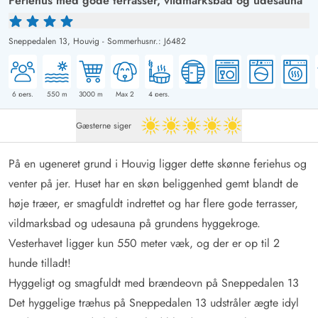
Feriehus med gode terrasser, vildmarksbad og udesauna
Sneppedalen 13,
Houvig
-
Sommerhusnr.: J6482
6
pers.
550
m
3000
m
Max 2
4
pers.
Gæsterne siger
5 ud af 5
På en ugeneret grund i Houvig ligger dette skønne feriehus og
venter på jer. Huset har en skøn beliggenhed gemt blandt de
høje træer, er smagfuldt indrettet og har flere gode terrasser,
vildmarksbad og udesauna på grundens hyggekroge.
Vesterhavet ligger kun 550 meter væk, og der er op til 2
hunde tilladt!
Hyggeligt og smagfuldt med brændeovn på Sneppedalen 13
Det hyggelige træhus på Sneppedalen 13 udstråler ægte idyl