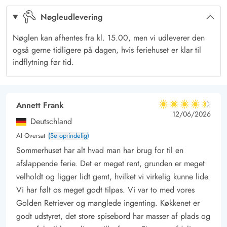
fuglene kvidrer i trætoppene. Der er havemøbler og liggestole
Nøgleudlevering
nok til alle, og på de lune sommeraftener kan I slutte dagen af
med en lækker grillmiddag.
Nøglen kan afhentes fra kl. 15.00, men vi udleverer den
Feriehuset ligger i gåafstand til det skønne Vesterhav, og både
også gerne tidligere på dagen, hvis feriehuset er klar til
store, små og firbenede feriegæster vil glæde sig over et
indflytning før tid.
besøg på den kilometerlange sandstrand. Tag en dukkert i de
blå bølger, gå en tur langs vandet i den friske havluft, saml
sten og muslinger med ungerne; her er der nye oplevelser hele
Annett Frank
4.5 ud af 5
4.5 ud af 5
4.5 out of 5
12/06/2026
året rundt.
Deutschland
Der er kun en kort køretur til Søndervigs hyggelige ferieby,
AI Oversat
(Se oprindelig)
som byder på underholdning for alle aldre.
Sommerhuset har alt hvad man har brug for til en
afslappende ferie. Det er meget rent, grunden er meget
velholdt og ligger lidt gemt, hvilket vi virkelig kunne lide.
Vi har følt os meget godt tilpas. Vi var to med vores
Golden Retriever og manglede ingenting. Køkkenet er
godt udstyret, det store spisebord har masser af plads og