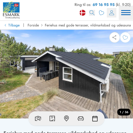
Ring til os:
69 16 95 95
(kl. 9-20)
|
Tilbage
Forside
Feriehus med gode terrasser, vildmarksbad og udesauna
1 / 36