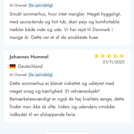
AI Oversat
(Se oprindelig)
Smukt sommerhus, hvor intet mangler. Meget hyggeligt,
med sauna-tønde og hot tub, skøn pejs og komfortable
møbler både inde og ude. Vi har rejst til Danmark i
mange år. Dette var et af de smukkeste huse.
Johannes Hummel
5 ud af 5
5 ud af 5
5 out of 5
01/11/2025
Deutschland
AI Oversat
(Se oprindelig)
Dette sommerhus er blevet indrettet og udstyret med
meget smag og kærlighed. Et velværeobjekt!
Bemærkelsesværdigt er også de høj kvalitets senge, dette
finder man ikke så ofte. Inden- og udendørs områder
indbyder til en afslappende ferie.
Gast