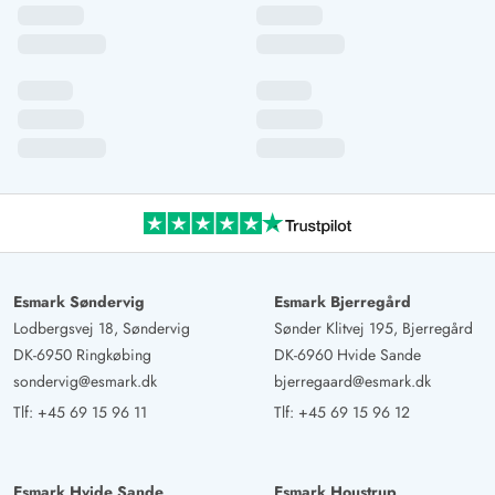
AI Oversat
(Se oprindelig)
Et rigtig dejligt sommerhus med en virkelig høj
hyggefaktor. Vi vil gerne komme tilbage om vinteren for
at nyde alle fordelene ved saunaen og badebaljen i
sneen.
Esmark Søndervig
Esmark Bjerregård
Lodbergsvej 18, Søndervig
Sønder Klitvej 195, Bjerregård
DK-6950 Ringkøbing
DK-6960 Hvide Sande
sondervig@esmark.dk
bjerregaard@esmark.dk
Tlf:
+45 69 15 96 11
Tlf:
+45 69 15 96 12
Esmark Hvide Sande
Esmark Houstrup