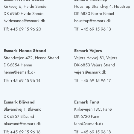
Kirkevej 6, Hvide Sande
Houstrup Strandvej 4, Houstrup
DK-6960 Hvide Sande
DK-6830 Nørre Nebel
hvidesande@esmark.dk
houstrup@esmark.dk
Tlf:
+45 69 15 96 20
Tlf:
+45 69 15 96 13
Esmark Henne Strand
Esmark Vejers
Strandvejen 422, Henne Strand
Vejers Havvej 81, Vejers
DK-6854 Henne
DK-6853 Vejers Strand
henne@esmark.dk
vejers@esmark.dk
Tlf:
+45 69 15 96 14
Tlf:
+45 69 15 96 17
Esmark Blåvand
Esmark Fanø
Blåvandvej 1, Blåvand
Kirkevejen 13C, Fanø
DK-6857 Blåvand
DK-6720 Fanø
blaavand@esmark.dk
fano@esmark.dk
Tlf:
+45 69 15 96 16
Tlf:
+45 69 15 96 18