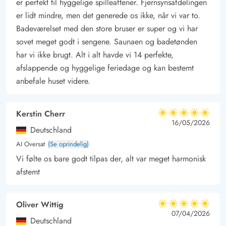
er perfekt til hyggelige spilleaftener. Fjernsynsafdelingen
er lidt mindre, men det generede os ikke, når vi var to.
Badeværelset med den store bruser er super og vi har
sovet meget godt i sengene. Saunaen og badetønden
har vi ikke brugt. Alt i alt havde vi 14 perfekte,
afslappende og hyggelige feriedage og kan bestemt
anbefale huset videre.
Kerstin Cherr
5 ud af 5
5 ud af 5
5 out of 5
16/05/2026
Deutschland
AI Oversat
(Se oprindelig)
Vi følte os bare godt tilpas der, alt var meget harmonisk
afstemt
Oliver Wittig
5 ud af 5
5 ud af 5
5 out of 5
07/04/2026
Deutschland