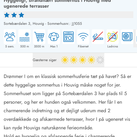
Hyggeligt, strandnært sommerhus i Houvig med
ugenerede terrasser
Sortebærdalen 3,
Houvig
-
Sommerhusnr.: JJ1055
5
pers.
500
m
3500
m
Max 1
Fibernet
Ladning
Gæsterne siger
4 ud af 5
Drømmer I om en klassisk sommerhusferie tæt på havet? Så er
dette hyggelige sommerhus i Houvig måske noget for jer.
Sommerhuset som ligger på Sortebærdalen 3 har plads til 5
personer, og her er hunden også velkommen. Her får I en
charmerende indretning og et dejligt uderum med 2
overdækkede og afskærmede terrasser, hvor I på ugeneret vis
kan nyde Houvigs naturskønne ferieområde.
Hold en hyggelig og afslappende ferie i charmerende