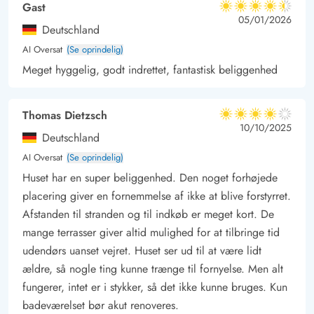
Gast
4.5 ud af 5
4.5 ud af 5
4.5 out of 5
05/01/2026
Deutschland
AI Oversat
(Se oprindelig)
Meget hyggelig, godt indrettet, fantastisk beliggenhed
Thomas Dietzsch
4 ud af 5
4 ud af 5
4 out of 5
10/10/2025
Deutschland
AI Oversat
(Se oprindelig)
Huset har en super beliggenhed. Den noget forhøjede
placering giver en fornemmelse af ikke at blive forstyrret.
Afstanden til stranden og til indkøb er meget kort. De
mange terrasser giver altid mulighed for at tilbringe tid
udendørs uanset vejret. Huset ser ud til at være lidt
ældre, så nogle ting kunne trænge til fornyelse. Men alt
fungerer, intet er i stykker, så det ikke kunne bruges. Kun
badeværelset bør akut renoveres.