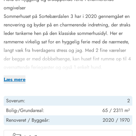
omgivelser
Sommerhuset på Sortebærdalen 3 har i 2020 gennemgået en
renovering og byder på en charmerende indretning, der straks
leder tankerne hen på den klassiske sommerhusidyl. Her er
rammerne virkelig sat for en hyggelig ferie med de nærmeste,
langt væk fra hverdagens stress og jag. Med 2 fine værelser
der begge er med dobbeltsenge, kan huset fint rumme op til 4
overnattende feriegæster og også 1 enkelt hund.
Fra entréen træder I ind i feriehusets hjerte – nemlig stuen,
Læs mere
som ligger i åben forbindelse med køkkenalrummet. Her kan
alle give en hånd med, når der skal kokkereres og dækkes op
Soverum:
2
til dagens lækre feriemiddag. I stueafdelingen er der lagt i
kakkelovnen til masser af kvalitetstid med filmhygge og
Bolig-/Grundareal:
65 / 2311 m²
afslapning på sofaen.
Renoveret /
Byggeår:
2020 /
1970
Sommerhuset er udstyret med en energibesparende
varmepumpe, så I altid har et behageligt rumklima, og