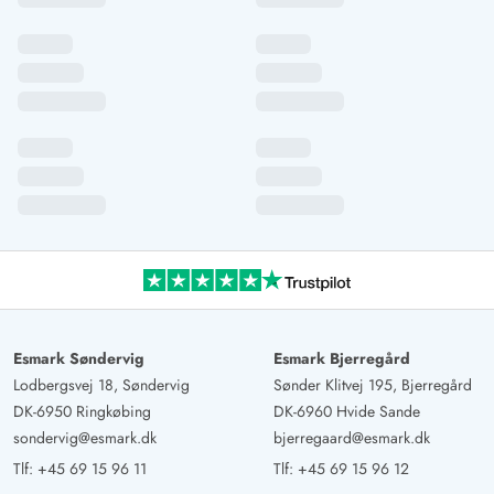
afhængigt af vejret. Soveværelserne er små, men
tilstrækkelige. Med fire personer bliver det lidt trangt i
badeværelset. Køkkenet er godt udstyret. Jeg ville leje
huset igen. Huset er også godt, hvis man rejser med en
hund.
Esmark Søndervig
Esmark Bjerregård
Lodbergsvej 18, Søndervig
Sønder Klitvej 195, Bjerregård
DK-6950 Ringkøbing
DK-6960 Hvide Sande
sondervig@esmark.dk
bjerregaard@esmark.dk
Tlf:
+45 69 15 96 11
Tlf:
+45 69 15 96 12