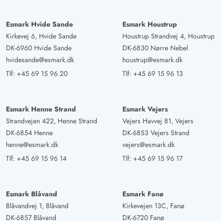
Esmark Hvide Sande
Esmark Houstrup
Kirkevej 6, Hvide Sande
Houstrup Strandvej 4, Houstrup
DK-6960 Hvide Sande
DK-6830 Nørre Nebel
hvidesande@esmark.dk
houstrup@esmark.dk
Tlf:
+45 69 15 96 20
Tlf:
+45 69 15 96 13
Esmark Henne Strand
Esmark Vejers
Strandvejen 422, Henne Strand
Vejers Havvej 81, Vejers
DK-6854 Henne
DK-6853 Vejers Strand
henne@esmark.dk
vejers@esmark.dk
Tlf:
+45 69 15 96 14
Tlf:
+45 69 15 96 17
Esmark Blåvand
Esmark Fanø
Blåvandvej 1, Blåvand
Kirkevejen 13C, Fanø
DK-6857 Blåvand
DK-6720 Fanø