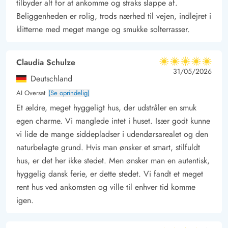
tilbyder alt for at ankomme og straks slappe af.
populære ferieby – som selvfølgelig også er tilgængelig i bil.
Beliggenheden er rolig, trods nærhed til vejen, indlejret i
klitterne med meget mange og smukke solterrasser.
Claudia Schulze
5 ud af 5
5 ud af 5
5 out of 5
31/05/2026
Deutschland
AI Oversat
(Se oprindelig)
Et ældre, meget hyggeligt hus, der udstråler en smuk
egen charme. Vi manglede intet i huset. Især godt kunne
vi lide de mange siddepladser i udendørsarealet og den
naturbelagte grund. Hvis man ønsker et smart, stilfuldt
hus, er det her ikke stedet. Men ønsker man en autentisk,
hyggelig dansk ferie, er dette stedet. Vi fandt et meget
rent hus ved ankomsten og ville til enhver tid komme
igen.