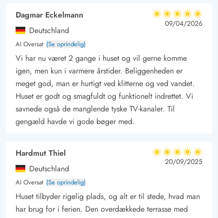
på et stort supermarked, specialbutikker og diverse spisesteder.
Dagmar Eckelmann
5 ud af 5
5 ud af 5
5 out of 5
09/04/2026
Deutschland
AI Oversat
(Se oprindelig)
Vi har nu været 2 gange i huset og vil gerne komme
igen, men kun i varmere årstider. Beliggenheden er
meget god, man er hurtigt ved klitterne og ved vandet.
Huset er godt og smagfuldt og funktionelt indrettet. Vi
savnede også de manglende tyske TV-kanaler. Til
gengæld havde vi gode bøger med.
Hardmut Thiel
5 ud af 5
5 ud af 5
5 out of 5
20/09/2025
Deutschland
AI Oversat
(Se oprindelig)
Huset tilbyder rigelig plads, og alt er til stede, hvad man
har brug for i ferien. Den overdækkede terrasse med