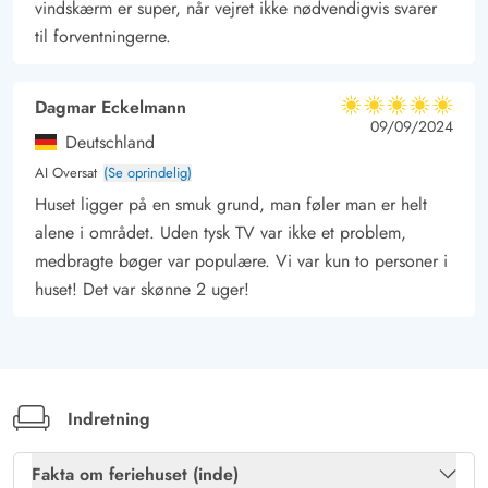
vindskærm er super, når vejret ikke nødvendigvis svarer
til forventningerne.
Dagmar Eckelmann
5 ud af 5
5 ud af 5
5 out of 5
09/09/2024
Deutschland
AI Oversat
(Se oprindelig)
Huset ligger på en smuk grund, man føler man er helt
alene i området. Uden tysk TV var ikke et problem,
medbragte bøger var populære. Vi var kun to personer i
huset! Det var skønne 2 uger!
Indretning
Fakta om feriehuset (inde)