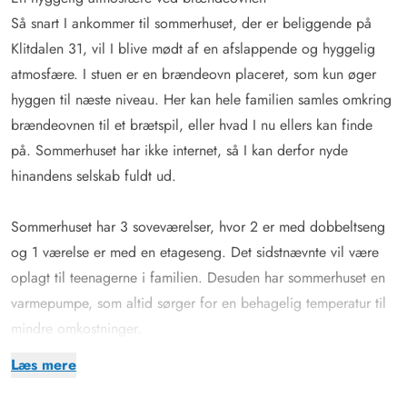
Så snart I ankommer til sommerhuset, der er beliggende på
Klitdalen 31, vil I blive mødt af en afslappende og hyggelig
atmosfære. I stuen er en brændeovn placeret, som kun øger
hyggen til næste niveau. Her kan hele familien samles omkring
brændeovnen til et brætspil, eller hvad I nu ellers kan finde
på. Sommerhuset har ikke internet, så I kan derfor nyde
hinandens selskab fuldt ud.
Sommerhuset har 3 soveværelser, hvor 2 er med dobbeltseng
og 1 værelse er med en etageseng. Det sidstnævnte vil være
oplagt til teenagerne i familien. Desuden har sommerhuset en
varmepumpe, som altid sørger for en behagelig temperatur til
mindre omkostninger.
Lækker overdækket terrasse og ugeneret grund
Læs mere
Så snart solen står op, kan I træde ud på terrassen og nyde
solopgangen. Her vil det skam heller ikke gøre noget at bruge