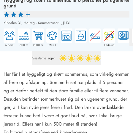
Hyggeligt og skønt sommerhus til 6 personer på ugeneret
grund
Klitdalen 31,
Houvig
-
Sommerhusnr.: JJ1131
6
pers.
500
m
2800
m
Max 1
Ladning
Gæsterne siger
5 ud af 5
Her får I et hyggeligt og skønt sommerhus, som virkelig emmer
af ferie og afslapning. Sommerhuset har plads til 6 personer
og er derfor perfekt til den store familie eller til flere vennepar.
Desuden befinder sommerhuset sig på en ugeneret grund, der
gør, at I kan nyde jeres ferie i fred. Den lækre overdækkede
terrasse kunne hertil være et godt bud på, hvor I skal bruge
jeres tid. Ellers har I kun 500 meter til standen!
En hyggelig atmosfære ved brændeovnen