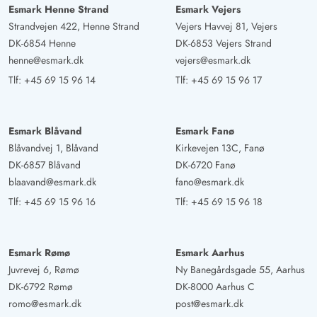
Esmark Henne Strand
Esmark Vejers
Strandvejen 422, Henne Strand
Vejers Havvej 81, Vejers
DK-6854 Henne
DK-6853 Vejers Strand
henne@esmark.dk
vejers@esmark.dk
Tlf:
+45 69 15 96 14
Tlf:
+45 69 15 96 17
Esmark Blåvand
Esmark Fanø
Blåvandvej 1, Blåvand
Kirkevejen 13C, Fanø
DK-6857 Blåvand
DK-6720 Fanø
blaavand@esmark.dk
fano@esmark.dk
Tlf:
+45 69 15 96 16
Tlf:
+45 69 15 96 18
Esmark Rømø
Esmark Aarhus
Juvrevej 6, Rømø
Ny Banegårdsgade 55, Aarhus
DK-6792 Rømø
DK-8000 Aarhus C
romo@esmark.dk
post@esmark.dk