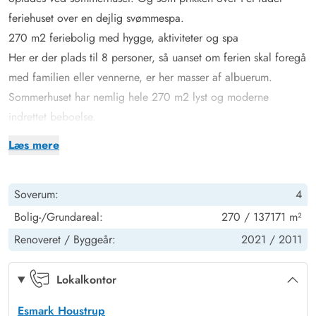
feriehuset over en dejlig svømmespa.
270 m2 feriebolig med hygge, aktiviteter og spa
Her er der plads til 8 personer, så uanset om ferien skal foregå
med familien eller vennerne, er her masser af albuerum.
Sommerhuset har nemlig hele 270 m2 lyst og moderne
indrettet beboelse.
Aktivitetsrummet i feriehuset på Jegumvej 1 har både
Læs mere
bordfodbold, bordtennis og en PlayStation3, så her kan du
vinde mesterskaberne eller blot sætte dig i sækkestolene,
Soverum:
4
snuppe en controller og tage et spil for sjov.
Sommerhusets store areal rummer 4 soverum med plads til 2 i
Bolig-/Grundareal:
270 / 137171 m²
hver og hele 3 badeværelser, så der bliver ingen kø til badet
Renoveret /
Byggeår:
2021 /
2011
eller toilettet. På det ene badeværelse finder I også husets spa
– ét af feriehusets mange steder, der er perfekt til afslapning.
Lokalkontor
Et andet bud på afslapning er orangeriet, hvor temperaturen
Esmark Houstrup
altid er lidt højere end udenfor. Her kan I nyde morgen- eller