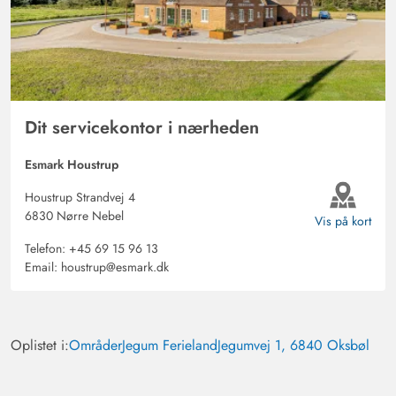
begærer. Vi vender helt sikkert tilbage, hvis det lykkes
igen som denne gang. Vi har anbefalet det videre, og
vores bekendtskab har allerede booket til foråret næste
år. Venlig hilsen. Fam. Olschak
Dit servicekontor i nærheden
Esmark Houstrup
Houstrup Strandvej 4
6830 Nørre Nebel
Vis på kort
Telefon:
+45 69 15 96 13
Email:
houstrup@esmark.dk
Oplistet i:
Områder
Jegum Ferieland
Jegumvej 1, 6840 Oksbøl