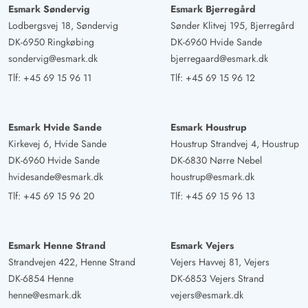
Esmark Søndervig
Esmark Bjerregård
Lodbergsvej 18, Søndervig
Sønder Klitvej 195, Bjerregård
DK-6950 Ringkøbing
DK-6960 Hvide Sande
sondervig@esmark.dk
bjerregaard@esmark.dk
Tlf:
+45 69 15 96 11
Tlf:
+45 69 15 96 12
Esmark Hvide Sande
Esmark Houstrup
Kirkevej 6, Hvide Sande
Houstrup Strandvej 4, Houstrup
DK-6960 Hvide Sande
DK-6830 Nørre Nebel
hvidesande@esmark.dk
houstrup@esmark.dk
Tlf:
+45 69 15 96 20
Tlf:
+45 69 15 96 13
Esmark Henne Strand
Esmark Vejers
Strandvejen 422, Henne Strand
Vejers Havvej 81, Vejers
DK-6854 Henne
DK-6853 Vejers Strand
henne@esmark.dk
vejers@esmark.dk