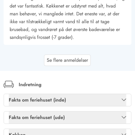
det var fantastisk. Køkkenet er udstyret med alt, hvad
nærmeste indkøbsmulighed, så det er intet problem når den
man behøver, vi manglede intet. Det eneste var, at der
søde tand melder sig eller madpakkerne skal smøres til en
ikke var tilstrækkeligt varmt vand til alle til at tage
spændende dag.
brusebad, og vandrøret på det øverste badeværelse er
sandsynligvis frosset (-7 grader).
Dirk Wiegels
4.5 ud af 5
Se flere anmeldelser
4.5 ud af 5
4.5 out of 5
28/12/2025
Deutschland
AI Oversat
(Se oprindelig)
Et smukt hus med stor have. En rigtig flot stor terrasse, to
Indretning
spabade, et fantastisk køkken og hvad vi især nød, var
vinterhaven.
Fakta om feriehuset (inde)
Bordtennis
Ja
Fakta om feriehuset (ude)
Gast
5 ud af 5
5 ud af 5
5 out of 5
27/10/2025
Brændeovn
Ja
Deutschland
Gasgrill
Ja
Køkken