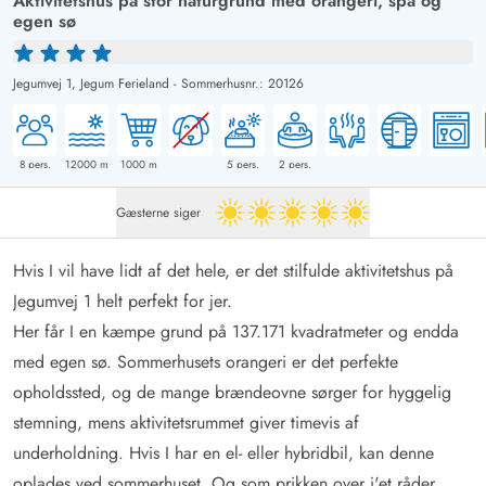
Aktivitetshus på stor naturgrund med orangeri, spa og
egen sø
Jegumvej 1,
Jegum Ferieland
-
Sommerhusnr.: 20126
8
pers.
12000
m
1000
m
5
pers.
2
pers.
Gæsterne siger
5 ud af 5
Hvis I vil have lidt af det hele, er det stilfulde aktivitetshus på
Jegumvej 1 helt perfekt for jer.
Her får I en kæmpe grund på 137.171 kvadratmeter og endda
med egen sø. Sommerhusets orangeri er det perfekte
opholdssted, og de mange brændeovne sørger for hyggelig
stemning, mens aktivitetsrummet giver timevis af
underholdning. Hvis I har en el- eller hybridbil, kan denne
oplades ved sommerhuset. Og som prikken over i'et råder