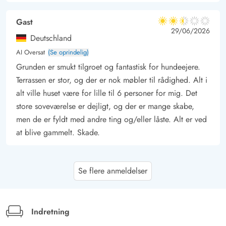
Gast
2.5 ud af 5
2.5 ud af 5
2.5 out of 5
29/06/2026
Deutschland
AI Oversat
(Se oprindelig)
Grunden er smukt tilgroet og fantastisk for hundeejere.
Terrassen er stor, og der er nok møbler til rådighed. Alt i
alt ville huset være for lille til 6 personer for mig. Det
store soveværelse er dejligt, og der er mange skabe,
men de er fyldt med andre ting og/eller låste. Alt er ved
at blive gammelt. Skade.
Gast
4 ud af 5
Se flere anmeldelser
4 ud af 5
4 out of 5
14/11/2025
Deutschland
AI Oversat
(Se oprindelig)
Meget hyggeligt feriehus
Indretning