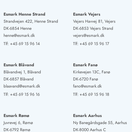
AI Oversat
(Se oprindelig)
Feriehuset er rent, pænt og hyggeligt, især hyggekrogen
Esmark Henne Strand
Esmark Vejers
er ideel for børn! Sjælero er garanteret!
Strandvejen 422, Henne Strand
Vejers Havvej 81, Vejers
DK-6854 Henne
DK-6853 Vejers Strand
henne@esmark.dk
vejers@esmark.dk
Anna Koerber
5 ud af 5
5 ud af 5
5 out of 5
Tlf:
+45 69 15 96 14
Tlf:
+45 69 15 96 17
16/10/2024
Deutschland
AI Oversat
(Se oprindelig)
Flot indrettet, gode gryder og endda gode knive,
Esmark Blåvand
Esmark Fanø
Blåvandvej 1, Blåvand
Kirkevejen 13C, Fanø
behagelige senge og en fantastisk pejs. Beliggenheden
DK-6857 Blåvand
DK-6720 Fanø
ved fjorden er perfekt for kiters. På 5 minutter er du ved
blaavand@esmark.dk
fano@esmark.dk
stranden uden bil. Perfekt
Tlf:
+45 69 15 96 16
Tlf:
+45 69 15 96 18
Esmark Rømø
Esmark Aarhus
Juvrevej 6, Rømø
Ny Banegårdsgade 55, Aarhus
DK-6792 Rømø
DK-8000 Aarhus C