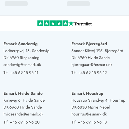
med meget skiftende vejr, som vi elsker på denne tid af
året.
Ines Kaufmann
5 ud af 5
5 ud af 5
5 out of 5
15/11/2024
Deutschland
AI Oversat
(Se oprindelig)
Esmark Søndervig
Esmark Bjerregård
Lodbergsvej 18, Søndervig
Sønder Klitvej 195, Bjerregård
Alt super, man kan ikke tilføje mere
DK-6950 Ringkøbing
DK-6960 Hvide Sande
sondervig@esmark.dk
bjerregaard@esmark.dk
Gast
4 ud af 5
Tlf:
+45 69 15 96 11
Tlf:
+45 69 15 96 12
4 ud af 5
4 out of 5
01/11/2024
Deutschland
AI Oversat
(Se oprindelig)
Esmark Hvide Sande
Esmark Houstrup
Huset var super en smuk stor terrasse.
Kirkevej 6, Hvide Sande
Houstrup Strandvej 4, Houstrup
DK-6960 Hvide Sande
DK-6830 Nørre Nebel
hvidesande@esmark.dk
houstrup@esmark.dk
Sarah Brockly
5 ud af 5
5 ud af 5
5 out of 5
25/10/2024
Tlf:
+45 69 15 96 20
Tlf:
+45 69 15 96 13
Deutschland