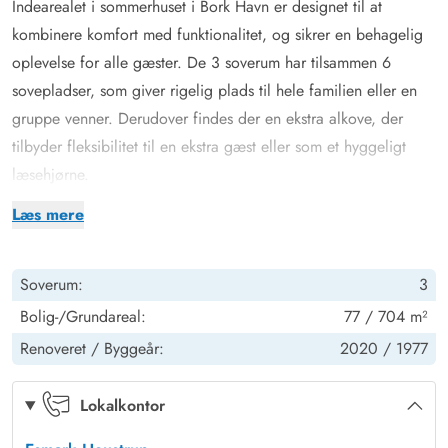
Indearealet i sommerhuset i Bork Havn er designet til at
kombinere komfort med funktionalitet, og sikrer en behagelig
oplevelse for alle gæster. De 3 soverum har tilsammen 6
sovepladser, som giver rigelig plads til hele familien eller en
gruppe venner. Derudover findes der en ekstra alkove, der
tilbyder fleksibilitet til en ekstra gæst eller som et hyggeligt
læsehjørne.
Badeværelset er udstyret med moderne faciliteter, herunder
Læs mere
gulvvarme, som sikrer en varm og behagelig start på dagen.
Køkkenet byder på en opvaskemaskine, hvilket gør det nemt at
Soverum:
3
holde styr på oprydningen efter måltiderne. Der er også en
brændeovn i stuen, som skaber en varm og indbydende
Bolig-/Grundareal:
77 / 704 m²
atmosfære, perfekt til afslapning efter en dag med udendørs
Renoveret /
Byggeår:
2020 /
1977
aktiviteter. Praktiske faciliteter som vaskemaskine og
tørretumbler gør det nemt at håndtere tøjvask, så I kan bruge
Lokalkontor
tiden på at nyde jeres ferie.