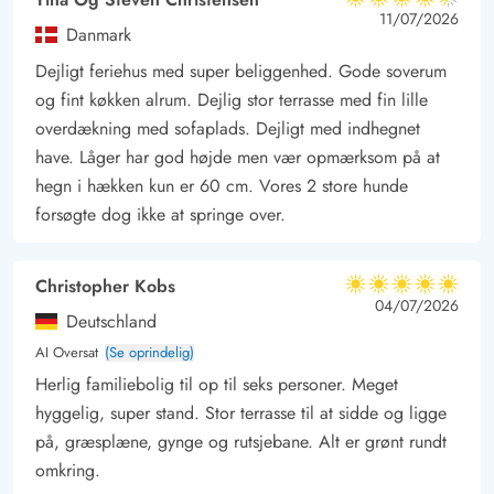
eller bare afslappende stunder ved vandet.
4.5 ud af 5
4.5 ud af 5
4.5 out of 5
11/07/2026
Danmark
Indkøbsmulighederne er også lettilgængelige, kun 800 meter
væk, så det er nemt at handle ind til morgenmaden eller finde
Dejligt feriehus med super beliggenhed. Gode soverum
og fint køkken alrum. Dejlig stor terrasse med fin lille
ingredienser til en lækker grillmiddag på terrassen.
overdækning med sofaplads. Dejligt med indhegnet
Området omkring Bork Havn byder på spændende lokale
have. Låger har god højde men vær opmærksom på at
attraktioner som Bork Vikingehavn, hvor I kan opleve et
hegn i hækken kun er 60 cm. Vores 2 store hunde
autentisk vikingemiljø, samt det fascinerende Fahl Kro Museum.
forsøgte dog ikke at springe over.
For de naturbegejstrede er det også oplagt at besøge
Tipperne, et vigtigt område for fugleobservationer, eller tage
på cykelture i de naturskønne omgivelser omkring Ringkøbing
Christopher Kobs
5 ud af 5
5 ud af 5
5 out of 5
04/07/2026
Fjord.
Deutschland
AI Oversat
(Se oprindelig)
Herlig familiebolig til op til seks personer. Meget
hyggelig, super stand. Stor terrasse til at sidde og ligge
på, græsplæne, gynge og rutsjebane. Alt er grønt rundt
omkring.