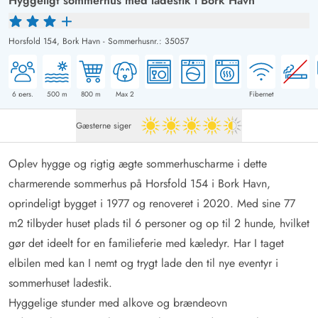
Hyggeligt sommerhus med ladestik i Bork Havn
Horsfold 154,
Bork Havn
-
Sommerhusnr.: 35057
6
pers.
500
m
800
m
Max 2
Fibernet
Gæsterne siger
4.5 ud af 5
Oplev hygge og rigtig ægte sommerhuscharme i dette
charmerende sommerhus på Horsfold 154 i Bork Havn,
oprindeligt bygget i 1977 og renoveret i 2020. Med sine 77
m2 tilbyder huset plads til 6 personer og op til 2 hunde, hvilket
gør det ideelt for en familieferie med kæledyr. Har I taget
elbilen med kan I nemt og trygt lade den til nye eventyr i
sommerhuset ladestik.
Hyggelige stunder med alkove og brændeovn