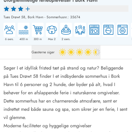
Uforglemmelige ferieoplevelser i Bork Havn
Tues Drøwt 58,
Bork Havn
-
Sommerhusnr.: 35674
6
pers.
400
m
300
m
Max 2
2
pers.
Gæsterne siger
4.5 ud af 5
Søger I et idyllisk fristed tæt på strand og natur? Beliggende
på Tues Drøwt 58 finder I et indbydende sommerhus i Bork
Havn til 6 personer og 2 hunde, der byder på alt, hvad I
behøver for en afslappende ferie i naturskønne omgivelser.
Dette sommerhus har en charmerende atmosfære, samt er
indrettet med både sauna og spa, som sikrer jer en ferie, I sent
vil glemme.
Moderne faciliteter og hyggelige omgivelser