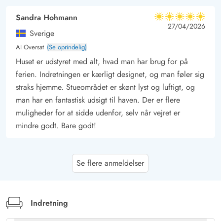
Sandra Hohmann
5 ud af 5
5 ud af 5
5 out of 5
27/04/2026
Sverige
AI Oversat
(Se oprindelig)
Huset er udstyret med alt, hvad man har brug for på
ferien. Indretningen er kærligt designet, og man føler sig
straks hjemme. Stueområdet er skønt lyst og luftigt, og
man har en fantastisk udsigt til haven. Der er flere
muligheder for at sidde udenfor, selv når vejret er
mindre godt. Bare godt!
Gast
5 ud af 5
Se flere anmeldelser
5 ud af 5
5 out of 5
17/04/2026
Deutschland
AI Oversat
(Se oprindelig)
Huset har alt, hvad man har brug for. Have og
Indretning
omgivelser smukke. Vi havde en meget afslappende