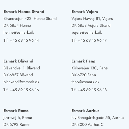
Esmark Henne Strand
Esmark Vejers
Strandvejen 422, Henne Strand
Vejers Havvej 81, Vejers
DK-6854 Henne
DK-6853 Vejers Strand
henne@esmark.dk
vejers@esmark.dk
Tlf:
+45 69 15 96 14
Tlf:
+45 69 15 96 17
Esmark Blåvand
Esmark Fanø
Blåvandvej 1, Blåvand
Kirkevejen 13C, Fanø
DK-6857 Blåvand
DK-6720 Fanø
blaavand@esmark.dk
fano@esmark.dk
Tlf:
+45 69 15 96 16
Tlf:
+45 69 15 96 18
Esmark Rømø
Esmark Aarhus
Juvrevej 6, Rømø
Ny Banegårdsgade 55, Aarhus
DK-6792 Rømø
DK-8000 Aarhus C