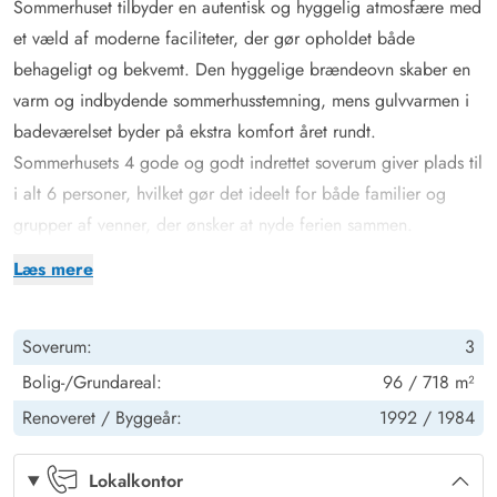
Sommerhuset tilbyder en autentisk og hyggelig atmosfære med
et væld af moderne faciliteter, der gør opholdet både
behageligt og bekvemt. Den hyggelige brændeovn skaber en
varm og indbydende sommerhusstemning, mens gulvvarmen i
badeværelset byder på ekstra komfort året rundt.
Sommerhusets 4 gode og godt indrettet soverum giver plads til
i alt 6 personer, hvilket gør det ideelt for både familier og
grupper af venner, der ønsker at nyde ferien sammen.
Her er både egen vaskemaskine og tørretumbler, så de
Læs mere
praktiske behov bliver nemt klaret. I kan i stedet bruge tiden på
at nyde den smukke natur og de mange aktivitetsmuligheder i
Soverum:
3
Bork Havn. En energibesparende luft-til-luft varmepumpe sørger
for, at temperaturen holdes behagelig uanset årstiden, og med
Bolig-/Grundareal:
96 / 718 m²
en opvaskemaskine til rådighed behøver I ikke bekymre jer om
Renoveret /
Byggeår:
1992 /
1984
opvasken efter måltiderne.
Afslapning og selvforkælelse på Tues Drøwt 58
Lokalkontor