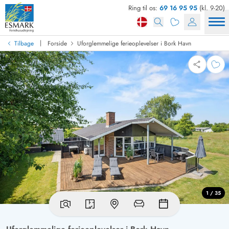
Ring til os:
69 16 95 95
(kl. 9-20)
|
Tilbage
Forside
Uforglemmelige ferieoplevelser i Bork Havn
1 / 35