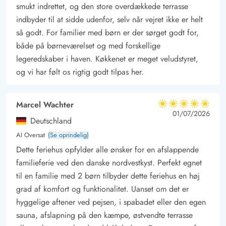
Haven byder på en gynge, der vil være et hit blandt de
smukt indrettet, og den store overdækkede terrasse
mindste, ligesom der er mulighed for at fyre op under
indbyder til at sidde udenfor, selv når vejret ikke er helt
hyggelige grillaftener med familiens yndlingsretter på den
så godt. For familier med børn er der sørget godt for,
både på børneværelset og med forskellige
overdækkede terrasse. Her finder I også solvogne, hvor I kan
legeredskaber i haven. Køkkenet er meget veludstyret,
nyde solens varme stråler eller en stille stund med en god bog.
og vi har følt os rigtig godt tilpas her.
Ideel beliggenhed i Bork Havn
Sommerhusets beliggenhed på en smuk plænegrund giver rig
mulighed for udendørs aktiviteter som boldspil eller blot
Marcel Wachter
5 ud af 5
5 ud af 5
5 out of 5
01/07/2026
afslapning i det fri. Herfra kan I udforske den smukke og
Deutschland
varierede natur, der kendetegner området ved Bork Havn.
AI Oversat
(Se oprindelig)
Uanset om I søger aktiviteter i det fri eller blot vil nyde roen og
Dette feriehus opfylder alle ønsker for en afslappende
stilheden, tilbyder dette sommerhus på Tues Drøwt 58 det
familieferie ved den danske nordvestkyst. Perfekt egnet
perfekte udgangspunkt.
til en familie med 2 børn tilbyder dette feriehus en høj
grad af komfort og funktionalitet. Uanset om det er
hyggelige aftener ved pejsen, i spabadet eller den egen
sauna, afslapning på den kæmpe, østvendte terrasse