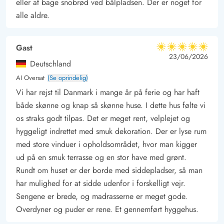
eller at bage snobrød ved bålpladsen. Der er noget for
alle aldre.
Gast
5 ud af 5
5 ud af 5
5 out of 5
23/06/2026
Deutschland
AI Oversat
(Se oprindelig)
Vi har rejst til Danmark i mange år på ferie og har haft
både skønne og knap så skønne huse. I dette hus følte vi
os straks godt tilpas. Det er meget rent, velplejet og
hyggeligt indrettet med smuk dekoration. Der er lyse rum
med store vinduer i opholdsområdet, hvor man kigger
ud på en smuk terrasse og en stor have med grønt.
Rundt om huset er der borde med siddepladser, så man
har mulighed for at sidde udenfor i forskelligt vejr.
Sengene er brede, og madrasserne er meget gode.
Overdyner og puder er rene. Et gennemført hyggehus.