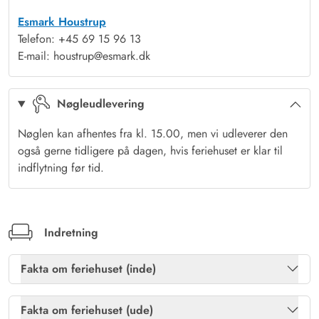
Udeliv i rolige og trygge rammer
Esmark Houstrup
Den lukkede terrasse er en lille oase i sig selv – perfekt til
Telefon: +45 69 15 96 13
lange sommeraftener med grill, et glas vin og gode grin. Her
E-mail: houstrup@esmark.dk
kan hundene frit være med uden bekymringer, mens I nyder
solen og roen. Den store naturgrund giver masser af plads til
Nøgleudlevering
leg, afslapning og fordybelse – hvad enten det er en stille
stund i liggestolen eller boldspil på græsset.
Nøglen kan afhentes fra kl. 15.00, men vi udleverer den
Midt i noget af Vestkystens smukkeste natur
også gerne tidligere på dagen, hvis feriehuset er klar til
Bork Havn er kendt for sin afslappede stemning og
indflytning før tid.
naturskønne omgivelser. Kun få minutters gang fra Horsfold
123 finder I Ringkøbing Fjord, hvor det rolige vand indbyder
til både gåture, cykling og vandsport. Her er højt til himlen og
Indretning
plads til at trække vejret helt ned i maven.
Samtidig er Vesterhavets vilde og fascinerende natur inden for
Fakta om feriehuset (inde)
kort afstand – perfekt til udflugter med vind i håret, brede
Brændeovn
Ja
sandstrande og uendelige horisonter.
Fakta om feriehuset (ude)