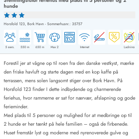
Stemningsfuldt feriehus med plads til 5 personer og 2
hunde
Horsfold 123,
Bork Havn
-
Sommerhusnr.: 35757
5
pers.
550
m
650
m
Max 2
Internet
Ladning
Forestil jer at vågne op til roen fra den danske vestkyst, mærke
den friske havluft og starte dagen med en kop kaffe på
terrassen, mens solen langsomt stiger over Bork Havn. På
Horsfold 123 finder I dette indbydende og charmerende
feriehus, hvor rammerne er sat for nærvær, afslapning og gode
ferieminder.
Med plads til 5 personer og mulighed for at medbringe op til
2 hunde er her tænkt på hele familien – også de firbenede.
Huset fremstår lyst og moderne med nyrenoverede gulve og