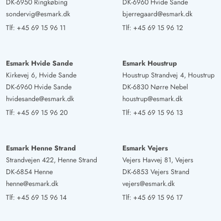
DK-6950 Ringkøbing
DK-6960 Hvide Sande
sondervig@esmark.dk
bjerregaard@esmark.dk
Tlf:
+45 69 15 96 11
Tlf:
+45 69 15 96 12
Esmark Hvide Sande
Esmark Houstrup
Kirkevej 6, Hvide Sande
Houstrup Strandvej 4, Houstrup
DK-6960 Hvide Sande
DK-6830 Nørre Nebel
hvidesande@esmark.dk
houstrup@esmark.dk
Tlf:
+45 69 15 96 20
Tlf:
+45 69 15 96 13
Esmark Henne Strand
Esmark Vejers
Strandvejen 422, Henne Strand
Vejers Havvej 81, Vejers
DK-6854 Henne
DK-6853 Vejers Strand
henne@esmark.dk
vejers@esmark.dk
Tlf:
+45 69 15 96 14
Tlf:
+45 69 15 96 17