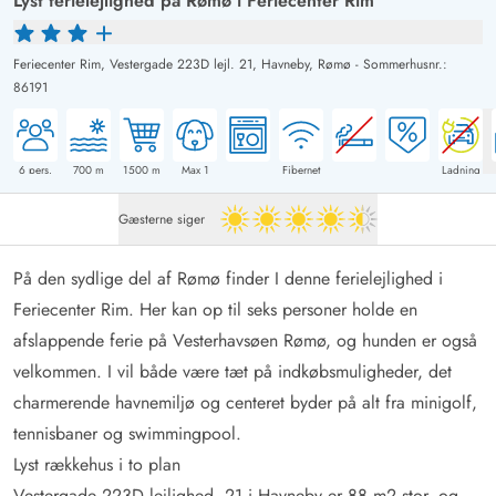
Lyst ferielejlighed på Rømø i Feriecenter Rim
Feriecenter Rim, Vestergade 223D lejl. 21,
Havneby, Rømø
-
Sommerhusnr.:
86191
6
pers.
700
m
1500
m
Max 1
Fibernet
Ladning
Gæsterne siger
4.5 ud af 5
På den sydlige del af Rømø finder I denne ferielejlighed i
Feriecenter Rim. Her kan op til seks personer holde en
afslappende ferie på Vesterhavsøen
Rømø
, og hunden er også
velkommen. I vil både være tæt på indkøbsmuligheder, det
charmerende havnemiljø og centeret byder på alt fra minigolf,
tennisbaner og swimmingpool.
Lyst rækkehus i to plan
Vestergade 223D lejlighed. 21 i Havneby er 88 m2 stor, og