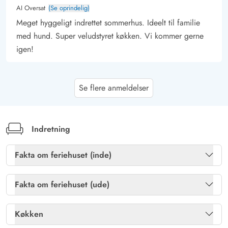
AI Oversat
(Se oprindelig)
Meget hyggeligt indrettet sommerhus. Ideelt til familie
med hund. Super veludstyret køkken. Vi kommer gerne
igen!
Gast
4 ud af 5
Se flere anmeldelser
4 ud af 5
4 out of 5
01/11/2025
Deutschland
AI Oversat
(Se oprindelig)
Dejligt og godt udstyret hus. Flot stort køkken. Møbler
Indretning
alle i god stand. Kommer gerne igen.
Fakta om feriehuset (inde)
Gast
Gratis fibernet
Ja
4.5 ud af 5
4.5 ud af 5
4.5 out of 5
25/10/2025
Fakta om feriehuset (ude)
Deutschland
🏊 Adgang fællespool
Ja
AI Oversat
(Se oprindelig)
Køkken
Lille rækkehusferiebolig, meget kærligt indrettet. Tilbyder