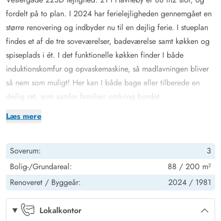
fordelt på to plan. I 2024 har ferielejligheden gennemgået en
større renovering og indbyder nu til en dejlig ferie. I stueplan
findes et af de tre soveværelser, badeværelse samt køkken og
spiseplads i ét. I det funktionelle køkken finder I både
induktionskomfur og opvaskemaskine, så madlavningen bliver
så nem som muligt! Her kan I både bage eller tilberede en
dejlig ret, som samler familien omkring bordet.
Nyt tv med cromecast.
Læs mere
På førstesalen er der to soveværelse og en dejlig opholdsstue,
hvor familien kan samles. Her kan I slappe af med en god
Soverum:
3
bog, se tv eller spille spil – mulighederne er mange!
Feriecenter Rim
Bolig-/Grundareal:
88 / 200 m²
Udenfor finder I en lille fin lukket terrasse, hvor I kan nyde
Renoveret /
Byggeår:
2024 /
1981
solskinstimerne. Her står havemøblerne klar, og her kan I roligt
lade
hunden
tulle rundt. Til aften har i mulighed for at tænde
Lokalkontor
op i grillen, og nyde et lækkert måltid.