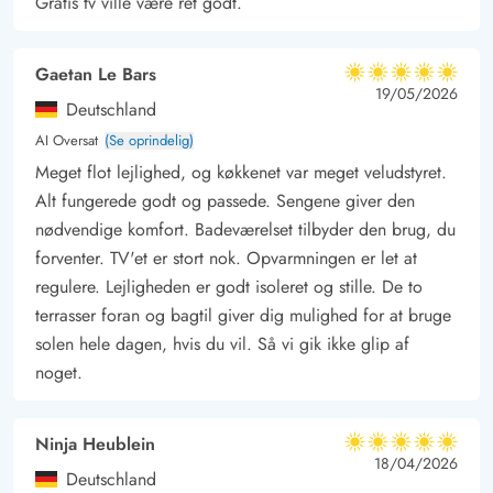
Gratis tv ville være ret godt.
Gaetan Le Bars
5 ud af 5
5 ud af 5
5 out of 5
19/05/2026
Deutschland
AI Oversat
(Se oprindelig)
Meget flot lejlighed, og køkkenet var meget veludstyret.
Alt fungerede godt og passede. Sengene giver den
nødvendige komfort. Badeværelset tilbyder den brug, du
forventer. TV'et er stort nok. Opvarmningen er let at
regulere. Lejligheden er godt isoleret og stille. De to
terrasser foran og bagtil giver dig mulighed for at bruge
solen hele dagen, hvis du vil. Så vi gik ikke glip af
noget.
Ninja Heublein
5 ud af 5
5 ud af 5
5 out of 5
18/04/2026
Deutschland