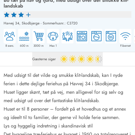
Bo tæt på hav og fjord, med udsigt over det smukke klit-
landskab
Havvej 34,
Skodbjerge
-
Sommerhusnr.: C3720
8
pers.
600
m
3000
m
Max 1
Fibernet
Gæsterne siger
4.5 ud af 5
Med udsigt til det vilde og smukke klit-landskab, kan I nyde
ferien i dette dejlige feriehus på Havvej 34 i Skodbjerge.
Huset ligger skønt, tæt på vej, men alligevel for sig selv og
med udsigt ud over det fantastiske klit-landskab.
Huset er til 8 personer – fordelt på et hovedhus og et annex
og ideelt til to familier, der gerne vil holde ferie sammen.
Lys og hyggelig indretning i skandinavisk stil
Det hyggelige træ-feriehus er bygget i 1960 og totalrenoveret i