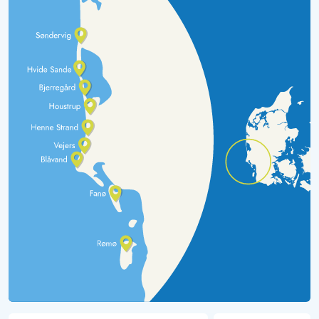
AI Oversat
(Se oprindelig)
Smukt sommerhus i klitterne til store familier, særskilt hus
med 2 soveværelser. Vidunderlig udsigt.
Gast
07/10/2024
Deutschland
AI Oversat
(Se oprindelig)
Rummeligt, godt udstyret feriehus med smukke
indretningsdetaljer. Nabohuset tilbyder et behageligt
tilbagetogssted, ellers finder hver enkelt sin plads både
inde og ude.