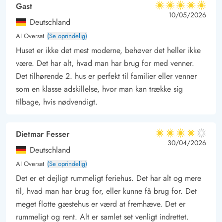
Gast
5 ud af 5
En hyggelig grillaften på terrassen, med solnedgangen og
5 ud af 5
5 out of 5
10/05/2026
Deutschland
havets brusen i baggrunden, må være den ultimative nydelse
AI Oversat
(Se oprindelig)
og afslapning
Huset er ikke det mest moderne, behøver det heller ikke
Huset ligger i på en kuperet naturgrund, hvor man fra toppen
være. Det har alt, hvad man har brug for med venner.
kan skimte Ringkøbing fjord – ca. 400 m væk – og man kan
Det tilhørende 2. hus er perfekt til familier eller venner
se de yderste klitrækker – også kun 400 meter væk.
som en klasse adskillelse, hvor man kan trække sig
Med kun 600 meter til Vesterhavet, er der altid mulighed for
tilbage, hvis nødvendigt.
frisk luft og lange spadsereture i det skønne klit-landskab.
Lademuligheden for el bilen er en ladestander med type 2 stik.
Dietmar Fesser
4 ud af 5
4 ud af 5
4 out of 5
30/04/2026
Deutschland
AI Oversat
(Se oprindelig)
Det er et dejligt rummeligt feriehus. Det har alt og mere
til, hvad man har brug for, eller kunne få brug for. Det
meget flotte gæstehus er værd at fremhæve. Det er
rummeligt og rent. Alt er samlet set venligt indrettet.