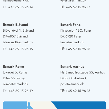
henne@esmark.dk
vejers@esmark.dk
samtidig tilstrækkelig plads til, at alle kan samles til
måltider og afslapning - både inde og ude. Feriehuset
Tlf:
+45 69 15 96 14
Tlf:
+45 69 15 96 17
ligger meget afskærmet og i udkanten af et
naturreservat, så man kan nyde naturens uendelige ro.
Esmark Blåvand
Esmark Fanø
Vores ophold var meget afslappende. Feriehuset var
Blåvandvej 1, Blåvand
Kirkevejen 13C, Fanø
meget godt udstyret, og sengene var fremragende.
DK-6857 Blåvand
DK-6720 Fanø
blaavand@esmark.dk
fano@esmark.dk
Frauke Schmidt
Tlf:
+45 69 15 96 16
Tlf:
+45 69 15 96 18
5 ud af 5
5 ud af 5
5 out of 5
28/12/2024
Deutschland
AI Oversat
(Se oprindelig)
Esmark Rømø
Esmark Aarhus
Meget smukt og kærligt indrettet hus. Alt fungerer fejlfrit
Juvrevej 6, Rømø
Ny Banegårdsgade 55, Aarhus
/ meget godt udstyret køkken. Med de to huse er det
DK-6792 Rømø
DK-8000 Aarhus C
velegnet til en stor familie. Vi kommer gerne igen!
romo@esmark.dk
post@esmark.dk
Tlf:
+45 69 15 96 19
Tlf:
+45 69 15 96 15
Stefanie Knoop
5 ud af 5
5 ud af 5
5 out of 5
19/10/2024
Deutschland