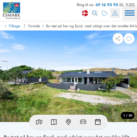
Ring til os:
69 16 95 95
(kl. 9-20)
|
Tilbage
Forside
Bo tæt på hav og fjord, med udsigt over det smukke klit-
1 / 30