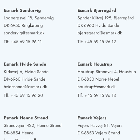
soveværelser og et bryggers med vaskemaskine og
Esmark Søndervig
Esmark Bjerregård
tørretumbler. Alle har plads, og det er super hyggeligt
Lodbergsvej 18, Søndervig
Sønder Klitvej 195, Bjerregård
indrettet. Pejsen varmer på kolde aftener og er super
DK-6950 Ringkøbing
DK-6960 Hvide Sande
nem at betjene. I køkkenet er alle vigtige redskaber
sondervig@esmark.dk
bjerregaard@esmark.dk
tilgængelige, og alt fungerer upåklageligt. Det store
Tlf:
+45 69 15 96 11
Tlf:
+45 69 15 96 12
køleskab er perfekt, når man rejser med flere personer.
Terrassen kan bruges ved både godt og dårligt vejr, da
en del af den også er overdækket. Der er flere
Esmark Hvide Sande
Esmark Houstrup
liggestole og en grill. Huset har en meget stor charme,
Kirkevej 6, Hvide Sande
Houstrup Strandvej 4, Houstrup
og her bliver HYGGELIG virkelig skrevet med stort.
DK-6960 Hvide Sande
DK-6830 Nørre Nebel
hvidesande@esmark.dk
houstrup@esmark.dk
Tlf:
+45 69 15 96 20
Tlf:
+45 69 15 96 13
Gast
5 ud af 5
5 ud af 5
5 out of 5
01/04/2025
Deutschland
AI Oversat
(Se oprindelig)
Esmark Henne Strand
Esmark Vejers
Feriehuset har alt, hvad en stor familie har brug for, nok
Strandvejen 422, Henne Strand
Vejers Havvej 81, Vejers
soveværelser og badeværelser til at sikre privatliv og
DK-6854 Henne
DK-6853 Vejers Strand