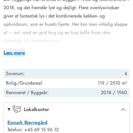
2018, og det fremstår lyst og dejligt. Flere ovenlysvinduer
giver et fantastisk lys i det kombinerede køkken- og
opholdsrum, som er husets hjerte. Her kan man virkelig slappe
af – evt. med en god bog og en kop kaffe foran den
knitrende ild i brændeovnen.
Den hyggelige indrettede stue er desuden udstyret med store
Læs mere
flotte vinduespartier mod syd, så man får ”klit-landskabet helt
ind i stuen”. Rent velvære – balsam for krop og sjæl.
Soverum:
4
Køkkenafdelingen er blandt andet udstyret med mikroovn og
opvaskemaskine, hvilket gør køkken-tjansen så meget nemmere.
Bolig-/Grundareal:
119 / 2510 m²
Fra spisestuen har man, pga. de store vinduespartier, også
Renoveret /
Byggeår:
2018 /
1960
dette helt unikke og vilde klit-landskab helt tæt på.
Sovepladserne er fordelt i 4 soverum med hver en dobbeltseng
Lokalkontor
– 2 soveværelser i hovedhuset og 2 soveværelser i annexet.
Esmark Bjerregård
Der findes også badeværelse med gulvvarme, både i annexet
Telefon: +45 69 15 96 12
og i hovedhuset.