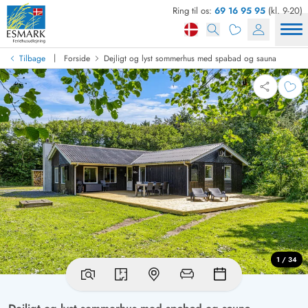
Ring til os:
69 16 95 95
(kl. 9-20)
|
Tilbage
Forside
Dejligt og lyst sommerhus med spabad og sauna
1 / 34