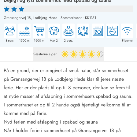
Dejligt og lyst sommerhus med spabad og sauna
Gransangervej 18,
Lodbjerg Hede
-
Sommerhusnr.: KK1151
8
pers.
1500
m
1600
m
Max 2
2
pers.
Fibernet
Gæsterne siger
4.5 ud af 5
På en grund, der er omgivet af smuk natur, står sommerhuset
på Gransangervej 18 på Lodbjerg Hede klar til jeres næste
ferie. Her er der plads til op til 8 personer, der kan se frem til
at nyde masser af afslapning i sommerhusets spabad og sauna.
I sommerhuset er op til 2 hunde også hjerteligt velkomne til at
komme med på ferie.
Nyd ferien med afslapning i spabad og sauna
Når I holder ferie i sommerhuset på Gransangervej 18 på