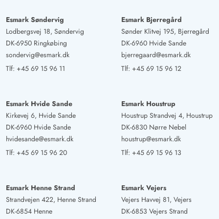
Esmark Søndervig
Esmark Bjerregård
Lodbergsvej 18, Søndervig
Sønder Klitvej 195, Bjerregård
DK-6950 Ringkøbing
DK-6960 Hvide Sande
sondervig@esmark.dk
bjerregaard@esmark.dk
Tlf:
+45 69 15 96 11
Tlf:
+45 69 15 96 12
Esmark Hvide Sande
Esmark Houstrup
Kirkevej 6, Hvide Sande
Houstrup Strandvej 4, Houstrup
DK-6960 Hvide Sande
DK-6830 Nørre Nebel
hvidesande@esmark.dk
houstrup@esmark.dk
Tlf:
+45 69 15 96 20
Tlf:
+45 69 15 96 13
Esmark Henne Strand
Esmark Vejers
Strandvejen 422, Henne Strand
Vejers Havvej 81, Vejers
DK-6854 Henne
DK-6853 Vejers Strand