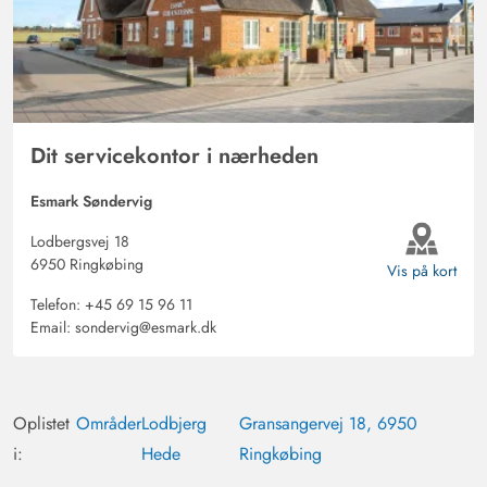
Dit servicekontor i nærheden
Esmark Søndervig
Lodbergsvej 18
6950 Ringkøbing
Vis på kort
Telefon:
+45 69 15 96 11
Email:
sondervig@esmark.dk
Oplistet
Områder
Lodbjerg
Gransangervej 18, 6950
i:
Hede
Ringkøbing