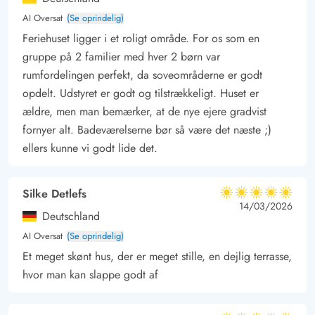
slappe af og nyde ferien fra havemøblerne og liggestole.
AI Oversat
(Se oprindelig)
Imens kan børnene lege i haven, hvor der desuden står en
Feriehuset ligger i et roligt område. For os som en
sandkasse og et gyngestativ klar til dem. Også ferieaftenerne
gruppe på 2 familier med hver 2 børn var
kan I tilbringe udendørs. På sommerhusets terrasse har I nemlig
rumfordelingen perfekt, da soveområderne er godt
en grill, som I kan tilberede lækre middage på i løbet af jeres
opdelt. Udstyret er godt og tilstrækkeligt. Huset er
ferie.
ældre, men man bemærker, at de nye ejere gradvist
Tag på ferie og besøg Vesterhavet og Søndervig
fornyer alt. Badeværelserne bør så være det næste ;)
Vesterhavet ligger 1,5 kilometer fra jeres ferieadresse på
ellers kunne vi godt lide det.
Gransangervej 18, og det er helt sikkert værd at tage en tur til
Vesterhavet på jeres ferie. På en varm sommerdag kan I bade i
Silke Detlefs
5 ud af 5
Vesterhavets blå bølger eller slappe af på stranden, og hele
5 ud af 5
5 out of 5
14/03/2026
Deutschland
året rundt kan I nyde lange gåture på de smukke sandstrande.
AI Oversat
(Se oprindelig)
I løbet af jeres ferie kan I købe ind i Søndervig, hvor der både
Et meget skønt hus, der er meget stille, en dejlig terrasse,
er et supermarked og specialbutikker, I kan handle ind hos.
hvor man kan slappe godt af
Derudover byder byen også på skønne spisesteder, I kan
besøge, når I selv vil slippe for at lave mad.