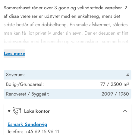
Sommerhuset råder over 3 gode og velindrettede værelser. 2
af disse værelser er udstyret med en enkeltseng, mens det
sidste består af en dobbeltseng. En smule afskærmet, således
man kan få lidt privatliv under sin søvn. Der er desuden et fint
badeværelse med bruseniche og vaskemaskine i sommerhuset.
Sommerhus med børnevenlig have og indhegnet terrasse i
Læs mere
Vestjylland
Når I holder ferie i jeres sommerhus i Lodbjerg Hede, venter
Soverum:
4
der en skøn naturgrund med masser af plads til både
afslapning og leg. Her kan I nyde feriedagene i naturskønne
Bolig-/Grundareal:
77 / 2500 m²
omgivelser tæt på Vesterhavet og kun en kort køretur fra
Renoveret /
Byggeår:
2009 /
1980
Ringkøbing.
På den store, træbelagte og indhegnede terrasse kan I slappe
Lokalkontor
af i solen i fred og ro, mens børnene boltrer sig på grunden.
Esmark Søndervig
Der er både gynger og sandkasse – et sikkert hit hos familiens
Telefon: +45 69 15 96 11
yngste – og legeredskaber, der indbyder til timevis af sjov.