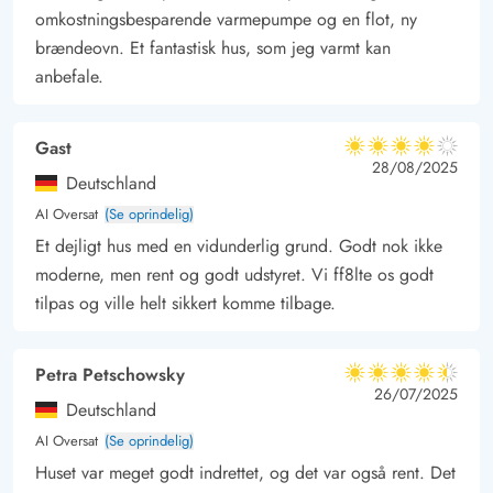
omkostningsbesparende varmepumpe og en flot, ny
brændeovn. Et fantastisk hus, som jeg varmt kan
anbefale.
Gast
4 ud af 5
4 ud af 5
4 out of 5
28/08/2025
Deutschland
AI Oversat
(Se oprindelig)
Et dejligt hus med en vidunderlig grund. Godt nok ikke
moderne, men rent og godt udstyret. Vi ff8lte os godt
tilpas og ville helt sikkert komme tilbage.
Petra Petschowsky
4.5 ud af 5
4.5 ud af 5
4.5 out of 5
26/07/2025
Deutschland
AI Oversat
(Se oprindelig)
Huset var meget godt indrettet, og det var også rent. Det