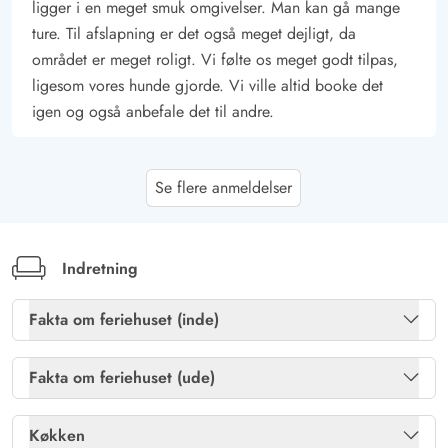
ligger i en meget smuk omgivelser. Man kan gå mange
ture. Til afslapning er det også meget dejligt, da
området er meget roligt. Vi følte os meget godt tilpas,
ligesom vores hunde gjorde. Vi ville altid booke det
igen og også anbefale det til andre.
Gast
4.5 ud af 5
Se flere anmeldelser
4.5 ud af 5
4.5 out of 5
21/06/2025
Deutschland
AI Oversat
(Se oprindelig)
Et meget lyst og charmerende feriehus i rolig
Indretning
beliggenhed. Meget velegnet til at flygte fra hverdagen.
Det er udstyret med alt, hvad man har brug for til en
Fakta om feriehuset (inde)
ferie.
Brændeovn
Ja
Fakta om feriehuset (ude)
Gratis fibernet
Ja
Sabine Meier
5 ud af 5
Gasgrill
Ja
5 ud af 5
5 out of 5
18/05/2025
Køkken
Deutschland