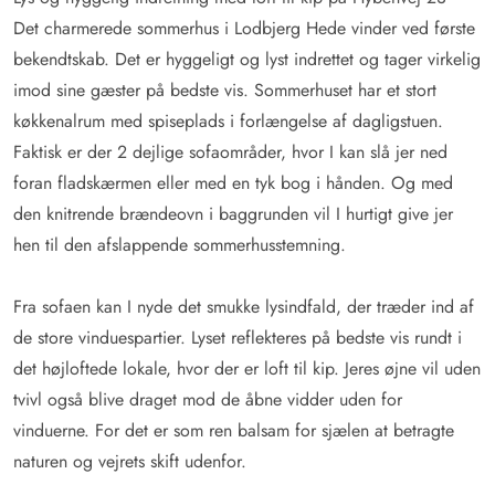
Det charmerede sommerhus i Lodbjerg Hede vinder ved første
bekendtskab. Det er hyggeligt og lyst indrettet og tager virkelig
imod sine gæster på bedste vis. Sommerhuset har et stort
køkkenalrum med spiseplads i forlængelse af dagligstuen.
Faktisk er der 2 dejlige sofaområder, hvor I kan slå jer ned
foran fladskærmen eller med en tyk bog i hånden. Og med
den knitrende brændeovn i baggrunden vil I hurtigt give jer
hen til den afslappende sommerhusstemning.
Fra sofaen kan I nyde det smukke lysindfald, der træder ind af
de store vinduespartier. Lyset reflekteres på bedste vis rundt i
det højloftede lokale, hvor der er loft til kip. Jeres øjne vil uden
tvivl også blive draget mod de åbne vidder uden for
vinduerne. For det er som ren balsam for sjælen at betragte
naturen og vejrets skift udenfor.