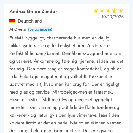
Andrea Gnipp-Zander
5 ud af 5
5 ud af 5
5 out of 5
10/10/2025
Deutschland
AI Oversat
(Se oprindelig)
Et sååå hyggeligt, charmerende hus med en dejlig,
lukket sydterrasse og let beskyttet nord-/østterrasse.
Perfekt til hunden/barnet. Den åbne skovgrund er enorm
og varieret. Ankomme og føle sig hjemme, sådan var det
for mig. Den store seng er meget komfortabel, og alt er
i det hele taget meget rent og velholdt. Køkkenet er
udstyret med alt, hvad man har brug for. Der er rigeligt
med glas og service. Mikrobølgeovnen er fantastisk.
Huset er rustikt, fyldt med lys og meeeget hyggeligt
indrettet. Især kunne jeg godt lide de flotte trædøre og
køkkenet - og naturligvis den lyse vinterhave. Især i den
koldere årstid er det en perle. Når solen skinner, varmer
det hurtigt hele opholdsområdet op. Der er også en