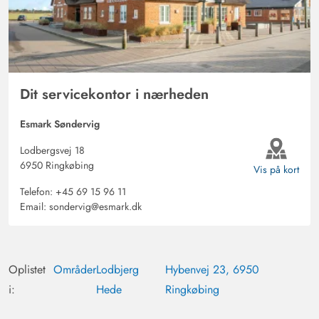
Dit servicekontor i nærheden
Esmark Søndervig
Lodbergsvej 18
6950 Ringkøbing
Vis på kort
Telefon:
+45 69 15 96 11
Email:
sondervig@esmark.dk
Oplistet
Områder
Lodbjerg
Hybenvej 23, 6950
i:
Hede
Ringkøbing