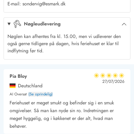
E-mail: sondervig@esmark.dk
Den indhegnede terrasse giver desuden tryghed for både små
børn og hunde, så hele familien kan slappe af uden
Nøgleudlevering
bekymringer.
Sommerhusferie med udflugter – Besøg Vesterhavet og
Nøglen kan afhentes fra kl. 15.00, men vi udleverer den
charmerende Ringkøbing
også gerne tidligere på dagen, hvis feriehuset er klar til
Har I derimod lyst til at krydre jeres ophold med udflugter, kan
indflytning før tid.
det også let lade sig gøre fra adressen på Hybenvej 23. En tur
til Vesterhavet burde naturligvis være en selvskreven aktivitet på
jeres ferie, men derudover kan et besøg til den gamle købstad
Pia Bloy
5 ud af 5
5 ud af 5
5 out of 5
27/07/2026
Ringkøbing anbefales. Her kan I slentre på de brostensbelagte
Deutschland
stræder og besøge lokale specialbutikker og spisesteder.
AI Oversat
(Se oprindelig)
Feriehuset er meget smukt og befinder sig i en smuk
omgivelser. Så man kan nyde sin ro. Indretningen er
meget hyggelig, og i køkkenet er der alt, hvad man
behøver.