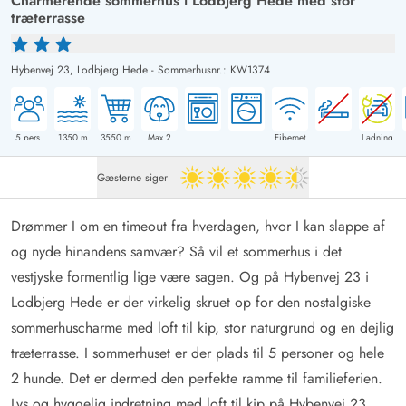
Charmerende sommerhus i Lodbjerg Hede med stor
træterrasse
Hybenvej 23,
Lodbjerg Hede
-
Sommerhusnr.: KW1374
5
pers.
1350
m
3550
m
Max 2
Fibernet
Ladning
Gæsterne siger
4.5 ud af 5
Drømmer I om en timeout fra hverdagen, hvor I kan slappe af
og nyde hinandens samvær? Så vil et sommerhus i det
vestjyske formentlig lige være sagen. Og på Hybenvej 23 i
Lodbjerg Hede er der virkelig skruet op for den nostalgiske
sommerhuscharme med loft til kip, stor naturgrund og en dejlig
træterrasse. I sommerhuset er der plads til 5 personer og hele
2 hunde. Det er dermed den perfekte ramme til familieferien.
Lys og hyggelig indretning med loft til kip på Hybenvej 23