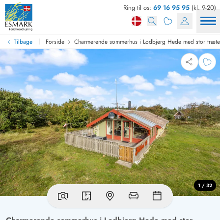
Ring til os:
69 16 95 95
(kl. 9-20)
|
Tilbage
Forside
Charmerende sommerhus i Lodbjerg Hede med stor træte
1 / 32