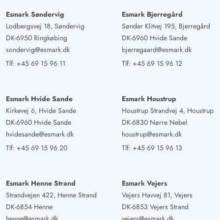
Esmark Søndervig
Esmark Bjerregård
Lodbergsvej 18, Søndervig
Sønder Klitvej 195, Bjerregård
DK-6950 Ringkøbing
DK-6960 Hvide Sande
sondervig@esmark.dk
bjerregaard@esmark.dk
Tlf:
+45 69 15 96 11
Tlf:
+45 69 15 96 12
Esmark Hvide Sande
Esmark Houstrup
Kirkevej 6, Hvide Sande
Houstrup Strandvej 4, Houstrup
DK-6960 Hvide Sande
DK-6830 Nørre Nebel
hvidesande@esmark.dk
houstrup@esmark.dk
Tlf:
+45 69 15 96 20
Tlf:
+45 69 15 96 13
Esmark Henne Strand
Esmark Vejers
Strandvejen 422, Henne Strand
Vejers Havvej 81, Vejers
DK-6854 Henne
DK-6853 Vejers Strand
henne@esmark.dk
vejers@esmark.dk