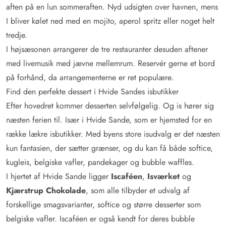
aften på en lun sommeraften. Nyd udsigten over havnen, mens
I bliver kølet ned med en mojito, aperol spritz eller noget helt
tredje.
I højsæsonen arrangerer de tre restauranter desuden aftener
med livemusik med jævne mellemrum. Reservér gerne et bord
på forhånd, da arrangementerne er ret populære.
Find den perfekte dessert i Hvide Sandes isbutikker
Efter hovedret kommer desserten selvfølgelig. Og is hører sig
næsten ferien til. Især i Hvide Sande, som er hjemsted for en
række lækre isbutikker. Med byens store isudvalg er det næsten
kun fantasien, der sætter grænser, og du kan få både softice,
kugleis, belgiske vafler, pandekager og bubble waffles.
I hjertet af Hvide Sande ligger
Iscaféen
,
Isværket
og
Kjærstrup
Chokolade
, som alle tilbyder et udvalg af
forskellige smagsvarianter, softice og større desserter som
belgiske vafler. Iscaféen er også kendt for deres bubble