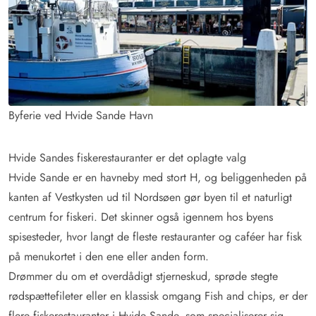
Byferie ved Hvide Sande Havn
Hvide Sandes fiskerestauranter er det oplagte valg
Hvide Sande er en havneby med stort H, og beliggenheden på
kanten af Vestkysten ud til Nordsøen gør byen til et naturligt
centrum for fiskeri. Det skinner også igennem hos byens
spisesteder, hvor langt de fleste restauranter og caféer har fisk
på menukortet i den ene eller anden form.
Drømmer du om et overdådigt stjerneskud, sprøde stegte
rødspættefileter eller en klassisk omgang Fish and chips, er der
flere fiskerestauranter i Hvide Sande, som specialiserer sig