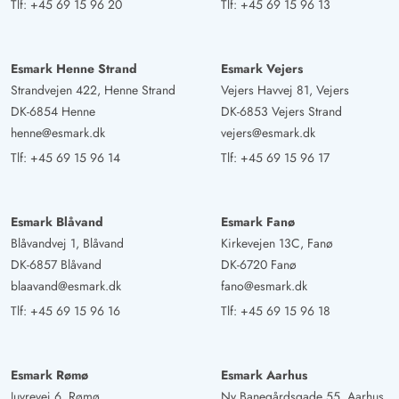
Tlf:
+45 69 15 96 20
Tlf:
+45 69 15 96 13
Esmark Henne Strand
Esmark Vejers
Strandvejen 422, Henne Strand
Vejers Havvej 81, Vejers
DK-6854 Henne
DK-6853 Vejers Strand
henne@esmark.dk
vejers@esmark.dk
Tlf:
+45 69 15 96 14
Tlf:
+45 69 15 96 17
Esmark Blåvand
Esmark Fanø
Blåvandvej 1, Blåvand
Kirkevejen 13C, Fanø
DK-6857 Blåvand
DK-6720 Fanø
blaavand@esmark.dk
fano@esmark.dk
Tlf:
+45 69 15 96 16
Tlf:
+45 69 15 96 18
Esmark Rømø
Esmark Aarhus
Juvrevej 6, Rømø
Ny Banegårdsgade 55, Aarhus