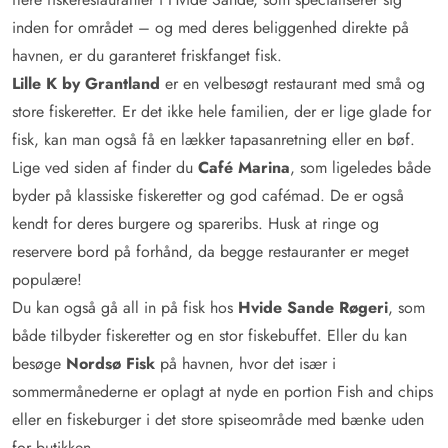
inden for området – og med deres beliggenhed direkte på
havnen, er du garanteret friskfanget fisk.
Lille K by Grantland
er en velbesøgt restaurant med små og
store fiskeretter. Er det ikke hele familien, der er lige glade for
fisk, kan man også få en lækker tapasanretning eller en bøf.
Lige ved siden af finder du
Café Marina
, som ligeledes både
byder på klassiske fiskeretter og god cafémad. De er også
kendt for deres burgere og spareribs. Husk at ringe og
reservere bord på forhånd, da begge restauranter er meget
populære!
Du kan også gå all in på fisk hos
Hvide Sande Røgeri
, som
både tilbyder fiskeretter og en stor fiskebuffet. Eller du kan
besøge
Nordsø Fisk
på havnen, hvor det især i
sommermånederne er oplagt at nyde en portion Fish and chips
eller en fiskeburger i det store spiseområde med bænke uden
for butikken.