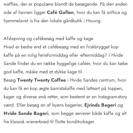
waffles, der er populære blandt de besøgende. På den anden
side af havnen ligger
Café
Gaflen
, hvor du kan få softice og
hjemmelavet is fra den lokale gårdbutik i Houvig.
Afslapning og cafébesøg med kaffe og kage
Hvad er bedre end et cafébesøg med en friskbrygget kop
kaffe på en rolig ferieformiddag eller -eftermiddag? I Hvide
Sande finder du en række hyggelige caféer, hvor du kan købe
god kaffe, måske med et stykke kage til.
Besøg
Twenty Twenty Coffee
i Hvide Sandes centrum, hvor
du kan få en kop ægte barristakaffe med latteart på toppen,
kager og diverse små retter, som bestemt er en Instagram-story
værd. Eller besøg en af byens bagerier,
Ejvinds Bageri
og
Hvide Sande Bageri
, som begge serverer både kaffe og alt
fra klassisk wienerbrød til flotte konditorkager.