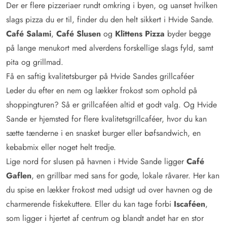
Der er flere pizzeriaer rundt omkring i byen, og uanset hvilken
slags pizza du er til, finder du den helt sikkert i Hvide Sande.
Café Salami
,
Café Slusen
og
Klittens Pizza
byder begge
på lange menukort med alverdens forskellige slags fyld, samt
pita og grillmad.
Få en saftig kvalitetsburger på Hvide Sandes grillcaféer
Leder du efter en nem og lækker frokost som ophold på
shoppingturen? Så er grillcaféen altid et godt valg. Og Hvide
Sande er hjemsted for flere kvalitetsgrillcaféer, hvor du kan
sætte tænderne i en snasket burger eller bøfsandwich, en
kebabmix eller noget helt tredje.
Lige nord for slusen på havnen i Hvide Sande ligger
Café
Gaflen
, en grillbar med sans for gode, lokale råvarer. Her kan
du spise en lækker frokost med udsigt ud over havnen og de
charmerende fiskekuttere. Eller du kan tage forbi
Iscaféen
,
som ligger i hjertet af centrum og blandt andet har en stor