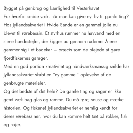
Bygget på genbrug og kærlighed til Vesterhavet
For hvorfor smide væk, når man kan give nyt liv til gamle ting?
Hos Jyllandsakvariet i Hvide Sande er en gammel jolle nu
blevet til rørebassin. Et styrhus rummer nu havvand med en
stime hundestejler, der kigger ud gennem ruderne. Ålene
gemmer sig i et badekar – præcis som de plejede at gøre i
fjordfiskernes garager.
Med en god portion kreativitet og håndværksmæssig snilde har
Jyllandsakvariet skabt en ”ny gammel” oplevelse af de
genbrugte materialer.
Og det bedste af det hele? De gamle ting og sager er ikke
gemt væk bag glas og ramme. Du må røre, snuse og mærke
historien. Og fiskene! Jyllandsakvariet er nemlig kendt for
deres rørebassiner, hvor du kan komme helt tæt på rokker, fisk
og hajer.