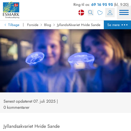
Ring til os:
69 16 95 95
(kl. 9-20)
|
Tilbage
Forside
Blog
JyllandsAkvariet Hvide Sande
Se mere
Senest opdateret 07. juli 2025
|
0 kommentarer
Jyllandsakvariet Hvide Sande