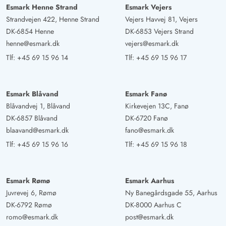
Esmark Henne Strand
Esmark Vejers
Strandvejen 422, Henne Strand
Vejers Havvej 81, Vejers
DK-6854 Henne
DK-6853 Vejers Strand
henne@esmark.dk
vejers@esmark.dk
Tlf:
+45 69 15 96 14
Tlf:
+45 69 15 96 17
Esmark Blåvand
Esmark Fanø
Blåvandvej 1, Blåvand
Kirkevejen 13C, Fanø
DK-6857 Blåvand
DK-6720 Fanø
blaavand@esmark.dk
fano@esmark.dk
Tlf:
+45 69 15 96 16
Tlf:
+45 69 15 96 18
Esmark Rømø
Esmark Aarhus
Juvrevej 6, Rømø
Ny Banegårdsgade 55, Aarhus
DK-6792 Rømø
DK-8000 Aarhus C
romo@esmark.dk
post@esmark.dk