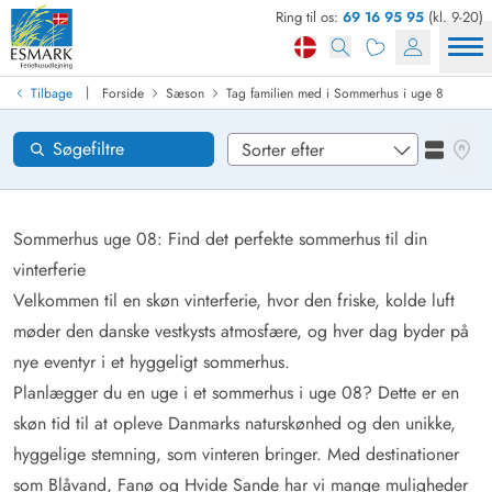
Ring til os:
69 16 95 95
(kl. 9-20)
Find sommerhus
Ankomst
|
Tilbage
Forside
Sæson
Tag familien med i Sommerhus i uge 8
Områder
Se kor
Søgefiltre
Se liste
Ønsker til huset
Nulstil
Sommerhus uge 08: Find det perfekte sommerhus til din
vinterferie
Velkommen til en skøn vinterferie, hvor den friske, kolde luft
Loading...
møder den danske vestkysts atmosfære, og hver dag byder på
nye eventyr i et hyggeligt sommerhus.
Planlægger du en uge i et sommerhus i uge 08? Dette er en
skøn tid til at opleve Danmarks naturskønhed og den unikke,
hyggelige stemning, som vinteren bringer. Med destinationer
som
Blåvand
,
Fanø
og
Hvide Sande
har vi mange muligheder