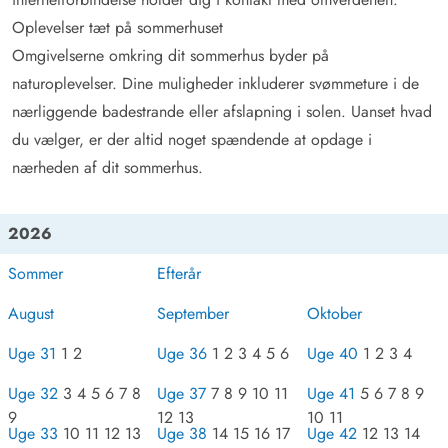
Oplevelser tæt på sommerhuset
Omgivelserne omkring dit sommerhus byder på
naturoplevelser. Dine muligheder inkluderer svømmeture i de
nærliggende badestrande eller afslapning i solen. Uanset hvad
du vælger, er der altid noget spændende at opdage i
nærheden af dit sommerhus.
2026
Sommer
Efterår
August
September
Oktober
Uge 31
1 2
Uge 36
1 2 3 4 5 6
Uge 40
1 2 3 4
Uge 32
3 4 5 6 7 8
Uge 37
7 8 9 10 11
Uge 41
5 6 7 8 9
9
12 13
10 11
Uge 33
10 11 12 13
Uge 38
14 15 16 17
Uge 42
12 13 14