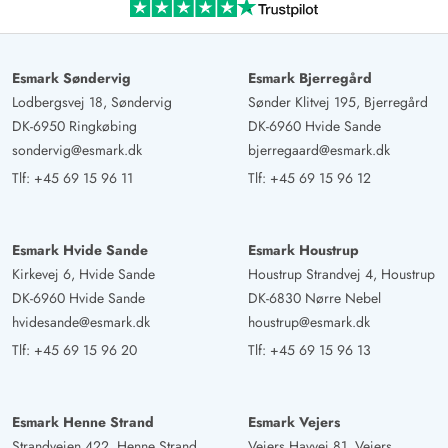
Esmark Søndervig
Esmark Bjerregård
Lodbergsvej 18, Søndervig
Sønder Klitvej 195, Bjerregård
DK-6950 Ringkøbing
DK-6960 Hvide Sande
sondervig@esmark.dk
bjerregaard@esmark.dk
Tlf:
+45 69 15 96 11
Tlf:
+45 69 15 96 12
Esmark Hvide Sande
Esmark Houstrup
Kirkevej 6, Hvide Sande
Houstrup Strandvej 4, Houstrup
DK-6960 Hvide Sande
DK-6830 Nørre Nebel
hvidesande@esmark.dk
houstrup@esmark.dk
Tlf:
+45 69 15 96 20
Tlf:
+45 69 15 96 13
Esmark Henne Strand
Esmark Vejers
Strandvejen 422, Henne Strand
Vejers Havvej 81, Vejers