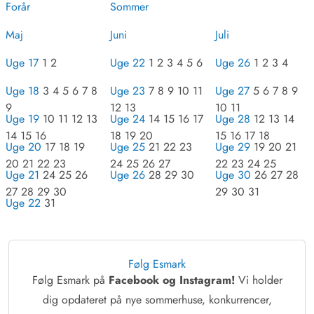
Forår
Sommer
Maj
Juni
Juli
Uge 17
1 2
Uge 22
1 2 3 4 5 6
Uge 26
1 2 3 4
Uge 18
3 4 5 6 7 8
Uge 23
7 8 9 10 11
Uge 27
5 6 7 8 9
9
12 13
10 11
Uge 19
10 11 12 13
Uge 24
14 15 16 17
Uge 28
12 13 14
14 15 16
18 19 20
15 16 17 18
Uge 20
17 18 19
Uge 25
21 22 23
Uge 29
19 20 21
20 21 22 23
24 25 26 27
22 23 24 25
Uge 21
24 25 26
Uge 26
28 29 30
Uge 30
26 27 28
27 28 29 30
29 30 31
Uge 22
31
Følg Esmark
Følg Esmark på
Facebook og Instagram!
Vi holder
dig opdateret på nye sommerhuse, konkurrencer,