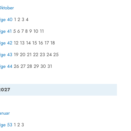
ktober
Uge 40
1 2 3 4
ge 41
5 6 7 8 9 10 11
Uge 42
12 13 14 15 16 17 18
Uge 43
19 20 21 22 23 24 25
Uge 44
26 27 28 29 30 31
2027
anuar
Uge 53
1 2 3