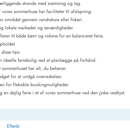
nærliggende strande med svømning og leg.
 vores sommerhuse har faciliteter til afslapning.
ev området gennem vandreture eller fiskeri.
øg lokale markeder og seværdigheder.
ellerer til både børn og voksne for en balanceret ferie.
opholdet
 disse tips:
en ideelle feriebolig ved at planlægge på forhånd.
at sommerhuset har alt, du behøver.
udget for at undgå overraskelser.
en for fleksible bookingmuligheder.
dig en dejlig ferie i et af vores sommerhuse ved den jyske vestkyst.
Efterår