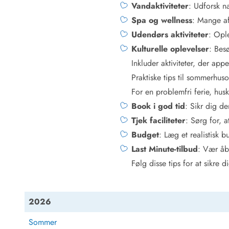
Job hos Esmark
Vandaktiviteter
: Udforsk 
Spa og wellness
: Mange af
Udendørs aktiviteter
: Opl
Kulturelle oplevelser
: Bes
Inkluder aktiviteter, der app
Praktiske tips til sommerhus
For en problemfri ferie, husk
Book i god tid
: Sikr dig d
Tjek faciliteter
: Sørg for, 
Budget
: Læg et realistisk b
Last Minute-tilbud
: Vær åb
Følg disse tips for at sikre 
2026
Sommer