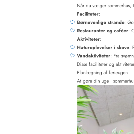
Rav - find det selv langs Vesterhavet
Når du vælger sommerhus, tæ
Indendørs legelande
Faciliteter
:
Zoologiske haver og dyreparker
Børnevenlige strande
: Go
Sportsaktiviteter
Restauranter og caféer
: 
Lystfiskeri på Vestkysten
Aktiviteter
:
Bowling
Minigolf i Vestjylland
Naturoplevelser i skove
: 
Svømmehaller og badelande
Vandaktiviteter
: Fra svømni
Golfferie i sommerhus
Disse faciliteter og aktiviteter
Fitness og træning
Planlægning af ferieugen
Cykelferie
At gøre din uge i sommerhus
Rideskoler/Ponyridning
Surfing
Vandring langs Vestkysten
Vandski for hele familien
Sejlads langs Vestkysten
Kulturaktiviteter
Historiske museer
Kunstmuseer