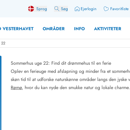
Sprog
Søg
Ejerlogin
Favoritliste
 VESTERHAVET
OMRÅDER
INFO
AKTIVITETER
e 22
Sommerhus uge 22: Find dit drømmehus til en ferie
Oplev en ferieuge med afslapning og minder fra et sommerhus
 med søndagsskift
Sommerhuse for 10 pers
skøn tid til at udforske naturskønne områder langs den jyske
med plads til fangsten
Sommerhuse for 12 Pers
Rømø
, hvor du kan nyde den smukke natur og lokale charme. 
med aktivitetsrum
Sommerhuse for 14 Pers
med ladestation (elbil)
Store sommerhuse (for g
med brændeovn
Sommerhuse i påskeferi
erhuse
Sommerhuse i sommerfer
 med ydersæsonrabat
Sommerhuse i efterårsfer
for 2 personer
Sommerhuse i vinterferie