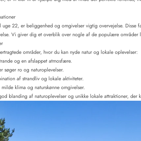
ationer
 uge 22, er beliggenhed og omgivelser vigtig overvejelse. Disse fa
velse. Vi giver dig et overblik over nogle af de populære områder l
er
tertragtede områder, hvor du kan nyde natur og lokale oplevelser:
strande og en afslappet atmosfære.
der søger ro og naturoplevelser.
nation af strandliv og lokale aktiviteter.
it milde klima og naturskønne omgivelser.
d blanding af naturoplevelser og unikke lokale attraktioner, der k