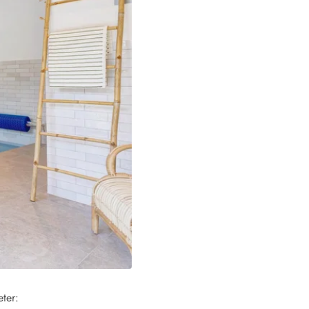
 Hvide Sande
Baglandet
eter: