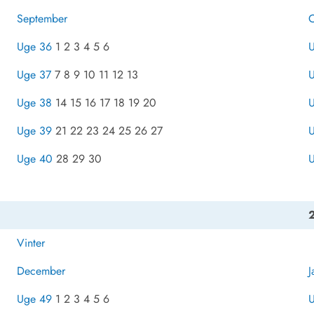
September
O
Uge 36
1 2 3 4 5 6
Uge 37
7 8 9 10 11 12 13
U
Uge 38
14 15 16 17 18 19 20
Uge 39
21 22 23 24 25 26 27
Uge 40
28 29 30
Vinter
December
J
Uge 49
1 2 3 4 5 6