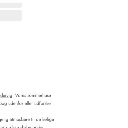
 Hede
ig
g
ge
de
it
and
sby
dervig
. Vores sommerhuse
bog udenfor eller udforske
gelig atmosfære til de kølige
 hvor du kan skabe gode