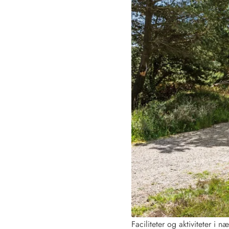
Fordele hos os
Esmark Rejsecurity
Esmark KidsVIP
Esmark VIP: Fordele og rabataftaler
Prisgaranti
Ingen depositum
Gæsteanmeldelser
Gratis WiFi i ferieområdet
Rabat
We love people!
Fritidsaktiviteter
Esmark VIP partnerfordele
Esmark KidsVIP
LEGOLAND® rabat
Ferie med børn
Ferie med hund
Ferie ved stranden
Naturoplevelser
Faciliteter og aktiviteter i 