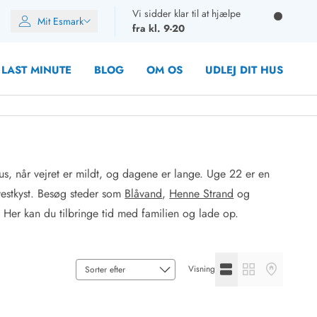
Vi sidder klar til at hjælpe
Mit Esmark
fra kl. 9-20
LAST MINUTE
BLOG
OM OS
UDLEJ DIT HUS
, når vejret er mildt, og dagene er lange. Uge 22 er en
oner
 vestkyst. Besøg steder som
Blåvand
,
Henne Strand
og
oner
Her kan du tilbringe tid med familien og lade op.
oner
rupper)
en
Se listevisning
Se gallerivisning
Se kortvisni
Visning
ien
ien
n