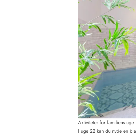
Kunsthåndværk og gallerier
Kulinariske oplevelser
Sandskulpturfestival
Hold jul i sommerhuset
Vikingetiden i Danmark
Kontakt Bjerregård
Kontakt Søndervig
Kontakt Houstrup
Kontakt Fanø
Kontakt, åbningstider og døgnvagt
Feriehusudlejning siden 1965
Bæredygtighed
Gæsterne siger
Nyhedsbrev
Sponsorater - Esmark støtter
Lejebetingelser
Persondata- og cookiepolitik
Aktiviteter for familiens uge
Presse
I uge 22 kan du nyde en blan