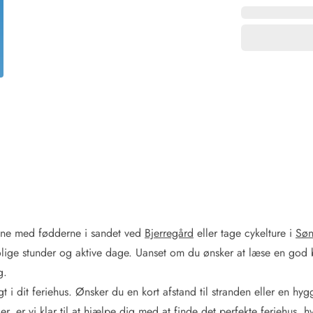
for 4 Personer
Sommerhuse i juleferien
for 6 Personer
Sommerhuse til nytår
for 8 Personer
de Sande
Sommerhuse i Søndervig
 i Henne Strand
Sommerhuse i Lodbjerg
 i Ho
Sommerhuse i Nr. Lyngv
i Houstrup
Sommerhuse på Rømø
 i Houvig
Sommerhuse i Søndervi
å Holmsland Klit
Sommerhuse i Skodbjer
 på Holmsland
Sommerhuse i Thorsmin
 i Hvide Sande
Sommerhuse i Vedersø Kl
 i Jegum
Sommerhuse i Vejers Str
 i Klegod
Sommerhuse i Vester Hu
agene med fødderne i sandet ved
Bjerregård
eller tage cykelture i
Søn
lige stunder og aktive dage. Uanset om du ønsker at læse en god 
e hos os
g.
t i dit feriehus. Ønsker du en kort afstand til stranden eller en hyg
r, er vi klar til at hjælpe dig med at finde det perfekte feriehus,