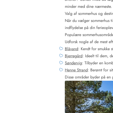
Afrejse
minder med dine nærmeste.
Sommerhus ABC
Valg af sommerhus og destin
Booking FAQ
Når du vælger sommerhus til
Forbrugsafregning (Strøm, vand...)
indflydelse på din ferieople
Lån og lej
Populære sommerhusområd
Pakkeliste
Rengøring
Udforsk nogle af de mest ef
Gavekort
Blåvand
: Kendt for smukke 
Book tidligt
Bjerregård
: Ideelt til dem, 
Lejebetingelser
Søndervig
: Tilbyder en kombi
Info
Henne Strand
: Berømt for s
Vejret i Danmark
Disse områder byder på en go
Sæsontider
Baderegler
Naturbeskyttelse
Webcam
Fotokonkurrence
Kort