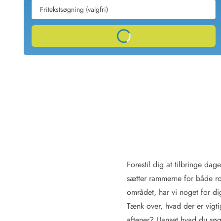
Sommerhuse med spa
Sommerhuse 
Sommerhuse med fredagsskift
Sommerhuse 
Sommerhuse med lørdagsskift
Sommerhuse 
Loading...
Sommerhuse i Bjerregård
Sommerhuse i Blåvand
Sommerhuse i Hvi
Sommerhuse i Årgab
Sommerhuse
Sommerhuse i Arrild
Sommerhuse
Sommerhuse i Bjerregård
Sommerhuse 
Sommerhuse i Blåvand
Sommerhuse
Sommerhuse i Bork Havn
Sommerhus p
Sommerhuse i Fjand
Sommerhuse
Sommerhuse på Fanø
Sommerhuse
Sommerhuse i Grærup Strand
Sommerhuse
Sommerhuse i Haurvig
Sommerhuse
Forestil dig at tilbringe d
sætter rammerne for både ro
Esmark Rejsecurity
Esmark KidsVIP
Esmark VIP partnerfordele
Fordel
området, har vi noget for di
Praktiske informationer
Tænk over, hvad der er vigtig
Åbningstider og døgnvagt
Ankomst
aftener? Uanset hvad du søge