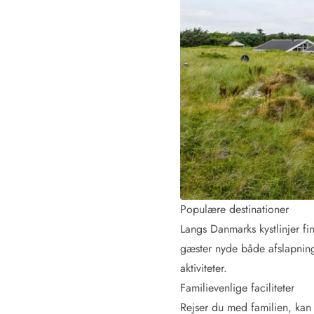
Fordele hos os
Esmark Rejsecurity
Esmark KidsVIP
Esmark VIP: Fordele og rabataftaler
Prisgaranti
Ingen depositum
Gæsteanmeldelser
Gratis WiFi i ferieområdet
Rabat
We love people!
Fritidsaktiviteter
Esmark VIP partnerfordele
Populære destinationer
Esmark KidsVIP
Langs Danmarks kystlinjer fi
LEGOLAND® rabat
gæster nyde både afslapnin
Ferie med børn
aktiviteter.
Ferie med hund
Familievenlige faciliteter
Ferie ved stranden
Naturoplevelser
Rejser du med familien, kan 