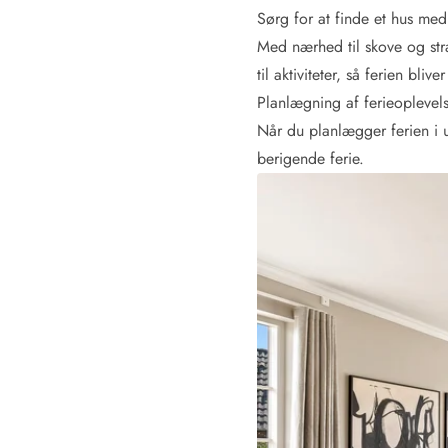
Rav - find det selv langs Vesterhavet
Sørg for at finde et hus me
Indendørs legelande
Med nærhed til skove og str
Zoologiske haver og dyreparker
til aktiviteter, så ferien b
Sportsaktiviteter
Planlægning af ferieoplevel
Lystfiskeri på Vestkysten
Når du planlægger ferien i u
Bowling
Minigolf i Vestjylland
berigende ferie.
Svømmehaller og badelande
Golfferie i sommerhus
Fitness og træning
Cykelferie
Rideskoler/Ponyridning
Surfing
Vandring langs Vestkysten
Vandski for hele familien
Sejlads langs Vestkysten
Kulturaktiviteter
Historiske museer
Kunstmuseer