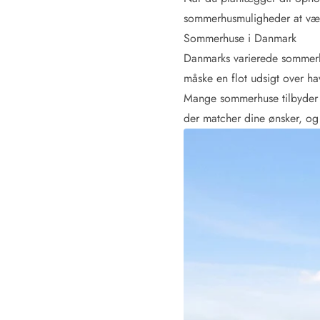
Afrejse
sommerhusmuligheder at vælg
Sommerhus ABC
Sommerhuse i Danmark
Booking FAQ
Danmarks varierede sommerhu
Forbrugsafregning (Strøm, vand...)
måske en flot udsigt over hav
Lån og lej
Mange sommerhuse tilbyder 
Pakkeliste
Rengøring
der matcher dine ønsker, og 
Gavekort
Book tidligt
Lejebetingelser
Info
Vejret i Danmark
Sæsontider
Baderegler
Naturbeskyttelse
Webcam
Fotokonkurrence
Kort