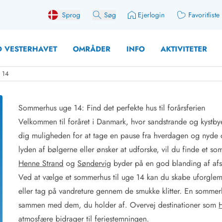
Sprog
Søg
Ejerlogin
Favoritliste
 VESTERHAVET
OMRÅDER
INFO
AKTIVITETER
e 14
Sommerhus uge 14: Find det perfekte hus til forårsferien
Velkommen til foråret i Danmark, hvor sandstrande og kystby
 med søndagsskift
Sommerhuse for 10 pers
dig muligheden for at tage en pause fra hverdagen og nyde
med plads til fangsten
Sommerhuse for 12 Pers
lyden af bølgerne eller ønsker at udforske, vil du finde et 
med aktivitetsrum
Sommerhuse for 14 Pers
Henne Strand
og
Søndervig
byder på en god blanding af af
med ladestation (elbil)
Store sommerhuse (for g
Ved at vælge et sommerhus til uge 14 kan du skabe uforglem
med brændeovn
Sommerhuse i påskeferi
eller tag på vandreture gennem de smukke klitter. En sommerh
erhuse
Sommerhuse i sommerfer
 med ydersæsonrabat
Sommerhuse i efterårsfer
sammen med dem, du holder af. Overvej destinationer som
for 2 personer
Sommerhuse i vinterferie
atmosfære bidrager til feriestemningen.