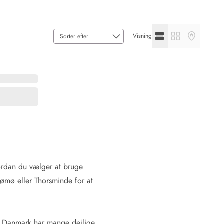
Se listevisning
Se gallerivisning
Se kortvisni
Visning
 Hede
ig
g
ge
de
it
and
sby
vordan du vælger at bruge
Rømø
eller
Thorsminde
for at
e. Danmark har mange dejlige