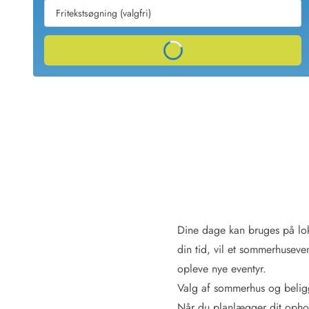
Sommerhuse med spa
Sommerhuse 
Sommerhuse med fredagsskift
Sommerhuse 
Sommerhuse med lørdagsskift
Sommerhuse 
Loading...
Sommerhuse i Bjerregård
Sommerhuse i Blåvand
Sommerhuse i Hvi
Sommerhuse i Årgab
Sommerhuse
Sommerhuse i Arrild
Sommerhuse
Sommerhuse i Bjerregård
Sommerhuse 
Sommerhuse i Blåvand
Sommerhuse
Sommerhuse i Bork Havn
Sommerhus p
Sommerhuse i Fjand
Sommerhuse
Sommerhuse på Fanø
Sommerhuse
Sommerhuse i Grærup Strand
Sommerhuse
Sommerhuse i Haurvig
Sommerhuse
Dine dage kan bruges på lok
din tid, vil et sommerhusev
Esmark Rejsecurity
Esmark KidsVIP
Esmark VIP partnerfordele
Fordel
opleve nye eventyr.
Praktiske informationer
Valg af sommerhus og beli
Åbningstider og døgnvagt
Ankomst
Når du planlægger dit ophol