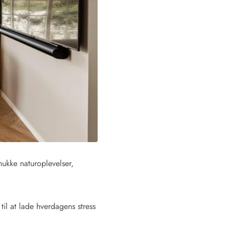
 Hvide Sande
Baglandet
mukke naturoplevelser,
til at lade hverdagens stress