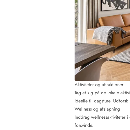
Kunsthåndværk og gallerier
Kulinariske oplevelser
Sandskulpturfestival
Hold jul i sommerhuset
Vikingetiden i Danmark
Kontakt Bjerregård
Kontakt Søndervig
Kontakt Houstrup
Kontakt Fanø
Kontakt, åbningstider og døgnvagt
Feriehusudlejning siden 1965
Bæredygtighed
Aktiviteter og attraktioner
Gæsterne siger
Tag et kig på de lokale akti
Nyhedsbrev
ideelle til dagsture. Udfors
Sponsorater - Esmark støtter
Wellness og afslapning
Lejebetingelser
Persondata- og cookiepolitik
Inddrag wellnessaktiviteter i
Presse
forsvinde.