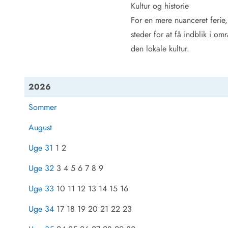
Job hos Esmark
Kultur og historie
For en mere nuanceret ferie, 
steder for at få indblik i om
den lokale kultur.
2026
Sommer
August
Uge 31
1 2
Uge 32
3 4 5 6 7 8 9
Uge 33
10 11 12 13 14 15 16
Uge 34
17 18 19 20 21 22 23