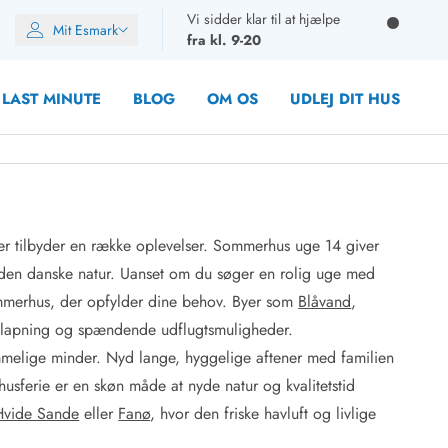
Vi sidder klar til at hjælpe
Mit Esmark
fra kl. 9-20
LAST MINUTE
BLOG
OM OS
UDLEJ DIT HUS
er tilbyder en række oplevelser. Sommerhus uge 14 giver
oner
 den danske natur. Uanset om du søger en rolig uge med
oner
sommerhus, der opfylder dine behov. Byer som
Blåvand
,
oner
slapning og spændende udflugtsmuligheder.
rupper)
melige minder. Nyd lange, hyggelige aftener med familien
en
usferie er en skøn måde at nyde natur og kvalitetstid
ien
ien
Hvide Sande
eller
Fanø
, hvor den friske havluft og livlige
n