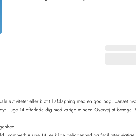
for 4 Personer
Sommerhuse i juleferien
for 6 Personer
Sommerhuse til nytår
for 8 Personer
de Sande
Sommerhuse i Søndervig
 i Henne Strand
Sommerhuse i Lodbjerg
 i Ho
Sommerhuse i Nr. Lyngv
i Houstrup
Sommerhuse på Rømø
 i Houvig
Sommerhuse i Søndervi
å Holmsland Klit
Sommerhuse i Skodbjer
 på Holmsland
Sommerhuse i Thorsmin
 i Hvide Sande
Sommerhuse i Vedersø Kl
 i Jegum
Sommerhuse i Vejers Str
 i Klegod
Sommerhuse i Vester Hu
ale aktiviteter eller blot til afslapning med en god bog. Uanset h
entyr i uge 14 efterlade dig med varige minder. Overvej at besøge
e hos os
ggenhed
d i sommerhus uge 14, er både beliggenhed og faciliteter vigtig