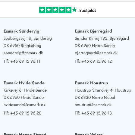
Esmark Søndervig
Esmark Bjerregård
Lodbergsvej 18, Søndervig
Sønder Klitvej 195, Bjerregård
DK-6950 Ringkøbing
DK-6960 Hvide Sande
sondervig@esmark.dk
bjerregaard@esmark.dk
Tlf:
+45 69 15 96 11
Tlf:
+45 69 15 96 12
Esmark Hvide Sande
Esmark Houstrup
Kirkevej 6, Hvide Sande
Houstrup Strandvej 4, Houstrup
DK-6960 Hvide Sande
DK-6830 Nørre Nebel
hvidesande@esmark.dk
houstrup@esmark.dk
Tlf:
+45 69 15 96 20
Tlf:
+45 69 15 96 13
Esmark Henne Strand
Esmark Vejers