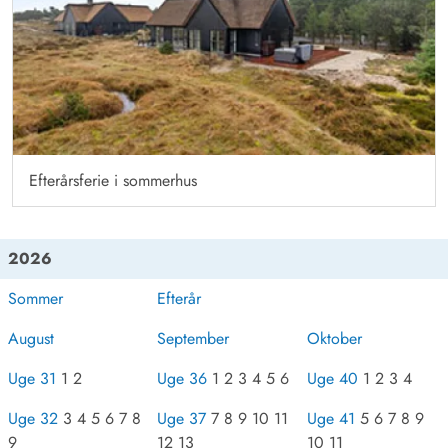
Efterårsferie i sommerhus
2026
Sommer
Efterår
August
September
Oktober
Uge 31
1 2
Uge 36
1 2 3 4 5 6
Uge 40
1 2 3 4
Uge 32
3 4 5 6 7 8
Uge 37
7 8 9 10 11
Uge 41
5 6 7 8 9
9
12 13
10 11