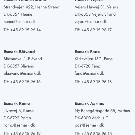
Strandvejen 422, Henne Strand
Vejers Havvej 81, Vejers
DK-6854 Henne
DK-6853 Vejers Strand
henne@esmark.dk
vejers@esmark.dk
Tlf:
+45 69 15 96 14
Tlf:
+45 69 15 96 17
Esmark Blåvand
Esmark Fanø
Blåvandvej 1, Blåvand
Kirkevejen 13C, Fanø
DK-6857 Blåvand
DK-6720 Fanø
blaavand@esmark.dk
fano@esmark.dk
Tlf:
+45 69 15 96 16
Tlf:
+45 69 15 96 18
Esmark Rømø
Esmark Aarhus
Juvrevej 6, Rømø
Ny Banegårdsgade 55, Aarhus
DK-6792 Rømø
DK-8000 Aarhus C
romo@esmark.dk
post@esmark.dk
Tlf:
+45 69 15 96 19
Tlf:
+45 69 15 96 15