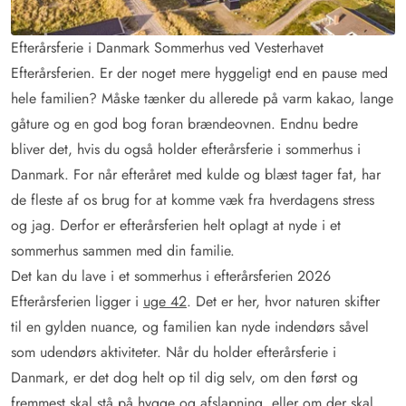
Efterårsferie i Danmark Sommerhus ved Vesterhavet
Efterårsferien. Er der noget mere hyggeligt end en pause med
hele familien? Måske tænker du allerede på varm kakao, lange
gåture og en god bog foran brændeovnen. Endnu bedre
bliver det, hvis du også holder efterårsferie i sommerhus i
Danmark. For når efteråret med kulde og blæst tager fat, har
de fleste af os brug for at komme væk fra hverdagens stress
og jag. Derfor er efterårsferien helt oplagt at nyde i et
sommerhus sammen med din familie.
Det kan du lave i et sommerhus i efterårsferien 2026
Efterårsferien ligger i
uge 42
. Det er her, hvor naturen skifter
til en gylden nuance, og familien kan nyde indendørs såvel
som udendørs aktiviteter. Når du holder efterårsferie i
Danmark, er det dog helt op til dig selv, om den først og
fremmest skal stå på hygge og afslapning, eller om der skal