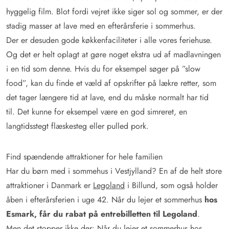
hyggelig film. Blot fordi vejret ikke siger sol og sommer, er der
stadig masser at lave med en efterårsferie i sommerhus.
Der er desuden gode køkkenfaciliteter i alle vores feriehuse.
Og det er helt oplagt at gøre noget ekstra ud af madlavningen
i en tid som denne. Hvis du for eksempel søger på ”slow
food”, kan du finde et væld af opskrifter på lækre retter, som
det tager længere tid at lave, end du måske normalt har tid
til. Det kunne for eksempel være en god simreret, en
langtidsstegt flæskesteg eller pulled pork.
Find spændende attraktioner for hele familien
Har du børn med i sommehus i Vestjylland? En af de helt store
attraktioner i Danmark er
Legoland
i Billund, som også holder
åben i efterårsferien i uge 42. Når du lejer et sommerhus
hos
Esmark, får du rabat på entrebilletten til Legoland
.
Men det stopper ikke der: Når du lejer et sommerhus hos