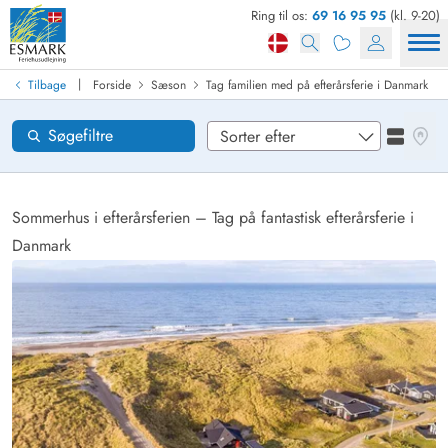
Ring til os:
69 16 95 95
(kl. 9-20)
Find sommerhus
Ankomst
|
Tilbage
Forside
Sæson
Tag familien med på efterårsferie i Danmark
Områder
Se kor
Søgefiltre
Se liste
Ønsker til huset
Nulstil
Sommerhus i efterårsferien – Tag på fantastisk efterårsferie i
Danmark
Loading...