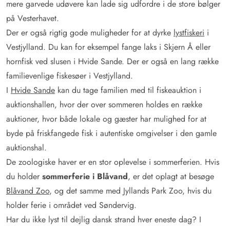
mere garvede udøvere kan lade sig udfordre i de store bølger
på Vesterhavet.
Der er også rigtig gode muligheder for at dyrke
lystfiskeri
i
Vestjylland. Du kan for eksempel fange laks i Skjern Å eller
hornfisk ved slusen i Hvide Sande. Der er også en lang række
familievenlige fiskesøer i Vestjylland.
I
Hvide Sande
kan du tage familien med til fiskeauktion i
auktionshallen, hvor der over sommeren holdes en række
auktioner, hvor både lokale og gæster har mulighed for at
byde på friskfangede fisk i autentiske omgivelser i den gamle
auktionshal.
De zoologiske haver er en stor oplevelse i sommerferien. Hvis
du holder
sommerferie i Blåvand
, er det oplagt at besøge
Blåvand Zoo
, og det samme med Jyllands Park Zoo, hvis du
holder ferie i området ved Søndervig.
Har du ikke lyst til dejlig dansk strand hver eneste dag? I