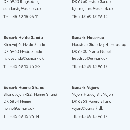
DK-6950 Ringkøbing
DK-6960 Hvide Sande
sondervig@esmark.dk
bjerregaard@esmark.dk
Tlf:
+45 69 15 96 11
Tlf:
+45 69 15 96 12
Esmark Hvide Sande
Esmark Houstrup
Kirkevej 6, Hvide Sande
Houstrup Strandvej 4, Houstrup
DK-6960 Hvide Sande
DK-6830 Nørre Nebel
hvidesande@esmark.dk
houstrup@esmark.dk
Tlf:
+45 69 15 96 20
Tlf:
+45 69 15 96 13
Esmark Henne Strand
Esmark Vejers
Strandvejen 422, Henne Strand
Vejers Havvej 81, Vejers
DK-6854 Henne
DK-6853 Vejers Strand
henne@esmark.dk
vejers@esmark.dk
Tlf:
+45 69 15 96 14
Tlf:
+45 69 15 96 17