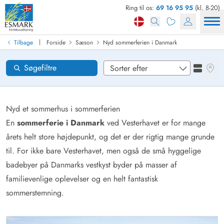
Ring til os:
69 16 95 95
(kl. 8-20)
Find sommerhus
Ankomst
|
Tilbage
Forside
Sæson
Nyd sommerferien i Danmark
Områder
Se kor
Søgefiltre
Se liste
Ønsker til huset
Nulstil
Nyd et sommerhus i sommerferien
En
sommerferie i Danmark
ved Vesterhavet er for mange
årets helt store højdepunkt, og det er der rigtig mange grunde
Loading...
til. For ikke bare Vesterhavet, men også de små hyggelige
badebyer på Danmarks vestkyst byder på masser af
familievenlige oplevelser og en helt fantastisk
sommerstemning.