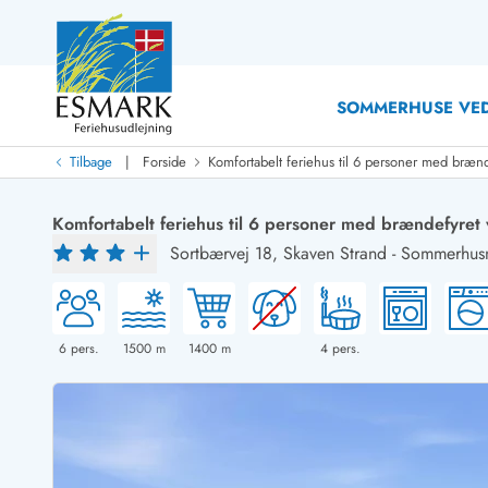
SOMMERHUSE VED
|
Tilbage
Forside
Komfortabelt feriehus til 6 personer med bræn
Last Minute
Last minute
Komfortabelt feriehus til 6 personer med brændefyret
Nyheder
Sortbærvej 18,
Skaven Strand
-
Sommerhusn
Nyheder hos Esmark
Med swimmingpool
Sommerhuse med hund
Nyrenoverede sommerhuse
Sommerhuse
Sommerhuse med slutrengøring inklusive
Sommerhuse 
Sommerhuse tæt ved vandet
Sommerhuse 
6
pers.
1500
m
1400
m
4
pers.
Sommerhuse med internet
Sommerhuse 
Nybyggede sommerhuse
Feriehuse 
Sommerhuse med sauna
Luksussomm
Røgfrie/ikke-ryger sommerhuse
Sommerhuse
Sommerhuse med udsigt
Sommerhuse 