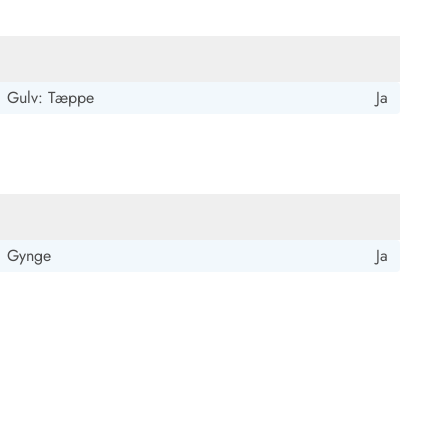
Gulv: Tæppe
Ja
Gynge
Ja