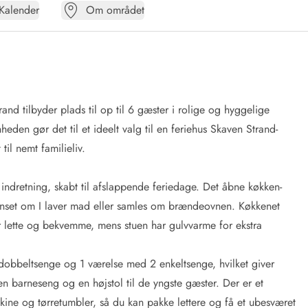
Kalender
Om området
d tilbyder plads til op til 6 gæster i rolige og hyggelige
en gør det til et ideelt valg til en feriehus Skaven Strand-
til nemt familieliv.
ndretning, skabt til afslappende feriedage. Det åbne køkken-
, uanset om I laver mad eller samles om brændeovnen. Køkkenet
 lette og bekvemme, mens stuen har gulvvarme for ekstra
 dobbeltsenge og 1 værelse med 2 enkeltsenge, hvilket giver
 en barneseng og en højstol til de yngste gæster. Der er et
ine og tørretumbler, så du kan pakke lettere og få et ubesværet