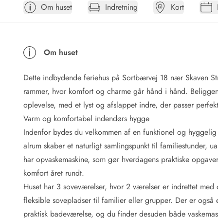
Om huset
Indretning
Kort
Afrejse
Sommerhus ABC
Booking FAQ
Forbrugsafregning (Strøm, vand...)
Om huset
Lån og lej
Pakkeliste
Dette indbydende feriehus på Sortbærvej 18 nær Skaven Stran
Rengøring
Gavekort
rammer, hvor komfort og charme går hånd i hånd. Beliggenhed
Book tidligt
oplevelse, med et lyst og afslappet indre, der passer perfekt 
Lejebetingelser
Varm og komfortabel indendørs hygge
Info
Indenfor bydes du velkommen af en funktionel og hyggelig i
Vejret i Danmark
alrum skaber et naturligt samlingspunkt til familiestunder
Sæsontider
har opvaskemaskine, som gør hverdagens praktiske opgaver
Baderegler
Naturbeskyttelse
komfort året rundt.
Webcam
Huset har 3 soveværelser, hvor 2 værelser er indrettet med
Fotokonkurrence
fleksible sovepladser til familier eller grupper. Der er også
Kort
praktisk badeværelse, og du finder desuden både vaskemask