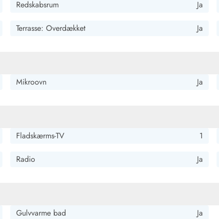
Redskabsrum
Ja
Terrasse: Overdækket
Ja
Mikroovn
Ja
Kontakt Blåvand
Kontakt Vejers
Kontakt Henne
Kontakt Rømø
Kontakt
Fladskærms-TV
1
Radio
Ja
Gulvvarme bad
Ja