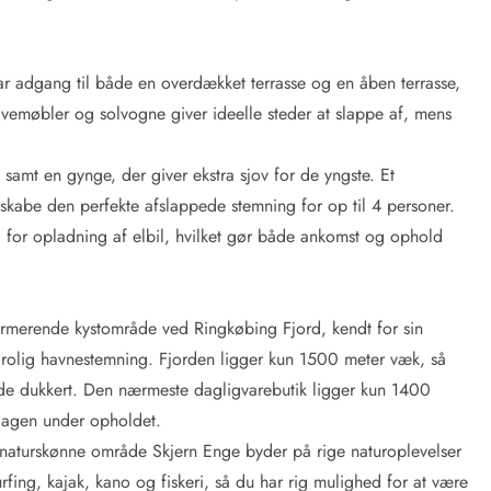
r adgang til både en overdækket terrasse og en åben terrasse,
avemøbler og solvogne giver ideelle steder at slappe af, mens
samt en gynge, der giver ekstra sjov for de yngste. Et
 skabe den perfekte afslappede stemning for op til 4 personer.
ed for opladning af elbil, hvilket gør både ankomst og ophold
charmerende kystområde ved Ringkøbing Fjord, kendt for sin
rolig havnestemning. Fjorden ligger kun 1500 meter væk, så
ende dukkert. Den nærmeste dagligvarebutik ligger kun 1400
rdagen under opholdet.
naturskønne område Skjern Enge byder på rige naturoplevelser
urfing, kajak, kano og fiskeri, så du har rig mulighed for at være