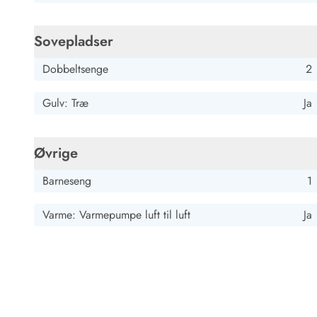
Job hos Esmark
Sovepladser
Dobbeltsenge
2
Gulv: Træ
Ja
Øvrige
Barneseng
1
Varme: Varmepumpe luft til luft
Ja