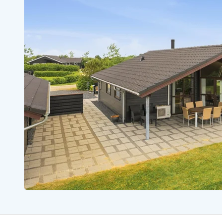
Sommerhuse med spa
Sommerhuse 
Sommerhuse med fredagsskift
Sommerhuse 
Sommerhuse med lørdagsskift
Sommerhuse 
Sommerhuse i Bjerregård
Sommerhuse i Blåvand
Sommerhuse i Hvi
Sommerhuse i Årgab
Sommerhuse
Sommerhuse i Arrild
Sommerhuse
Sommerhuse i Bjerregård
Sommerhuse 
Sommerhuse i Blåvand
Sommerhuse
Sommerhuse i Bork Havn
Sommerhus p
Sommerhuse i Fjand
Sommerhuse
Sommerhuse på Fanø
Sommerhuse
Sommerhuse i Grærup Strand
Sommerhuse
Sommerhuse i Haurvig
Sommerhuse
Esmark Rejsecurity
Esmark KidsVIP
Esmark VIP partnerfordele
Fordel
Praktiske informationer
Åbningstider og døgnvagt
Ankomst