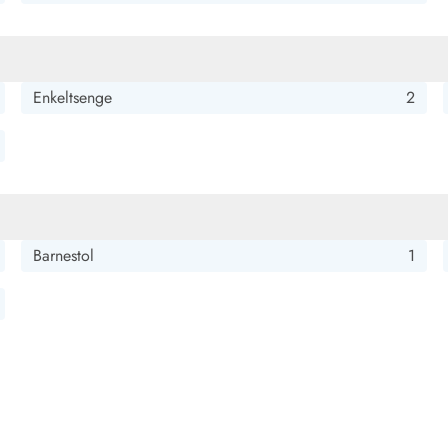
Enkeltsenge
2
Barnestol
1