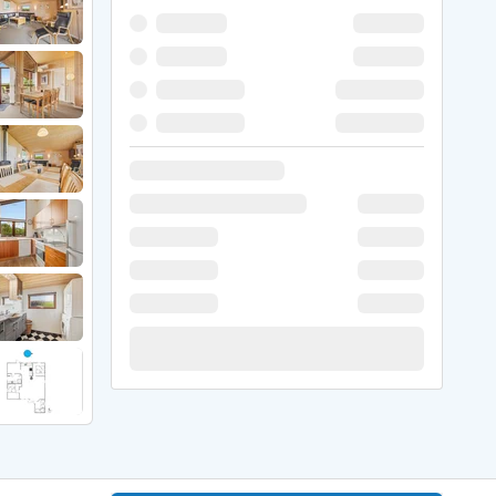
 Hede
ig
g
ge
de
it
and
sby