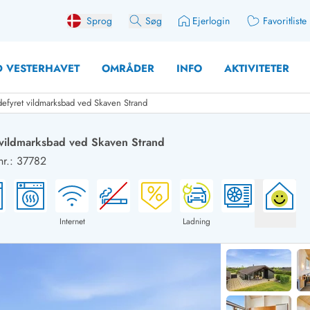
Sprog
Søg
Ejerlogin
Favoritliste
 VESTERHAVET
OMRÅDER
INFO
AKTIVITETER
defyret vildmarksbad ved Skaven Strand
 vildmarksbad ved Skaven Strand
r.: 37782
 med søndagsskift
Sommerhuse for 10 pers
med plads til fangsten
Sommerhuse for 12 Pers
med aktivitetsrum
Sommerhuse for 14 Pers
Internet
Ladning
med ladestation (elbil)
Store sommerhuse (for g
med brændeovn
Sommerhuse i påskeferi
erhuse
Sommerhuse i sommerfer
 med ydersæsonrabat
Sommerhuse i efterårsfer
for 2 personer
Sommerhuse i vinterferie