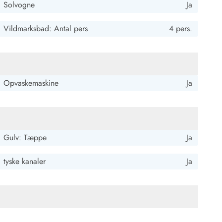
Solvogne
Ja
Vildmarksbad: Antal pers
4 pers.
Opvaskemaskine
Ja
 Hvide Sande
Baglandet
Gulv: Tæppe
Ja
tyske kanaler
Ja