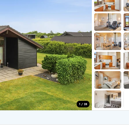
for 4 Personer
Sommerhuse i juleferien
for 6 Personer
Sommerhuse til nytår
for 8 Personer
de Sande
Sommerhuse i Søndervig
 i Henne Strand
Sommerhuse i Lodbjerg
 i Ho
Sommerhuse i Nr. Lyngv
i Houstrup
Sommerhuse på Rømø
 i Houvig
Sommerhuse i Søndervi
å Holmsland Klit
Sommerhuse i Skodbjer
 på Holmsland
Sommerhuse i Thorsmin
 i Hvide Sande
Sommerhuse i Vedersø Kl
 i Jegum
Sommerhuse i Vejers Str
 i Klegod
Sommerhuse i Vester Hu
1 / 28
e hos os