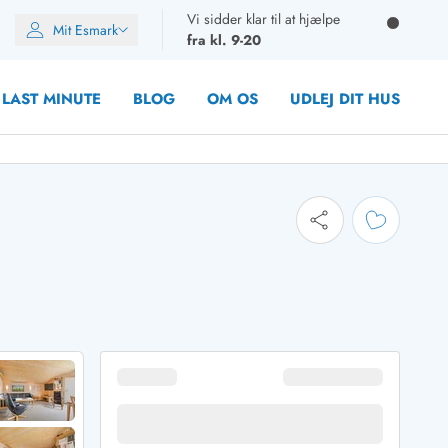
Vi sidder klar til at hjælpe
Mit Esmark
fra kl. 9-20
LAST MINUTE
BLOG
OM OS
UDLEJ DIT HUS
oner
oner
oner
rupper)
en
ien
ien
n