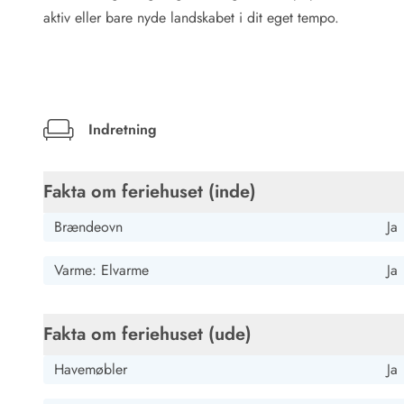
Rav - find det selv langs Vesterhavet
aktiv eller bare nyde landskabet i dit eget tempo.
Indendørs legelande
Zoologiske haver og dyreparker
Sportsaktiviteter
Lystfiskeri på Vestkysten
Bowling
Indretning
Minigolf i Vestjylland
Svømmehaller og badelande
Golfferie i sommerhus
Fakta om feriehuset (inde)
Fitness og træning
Cykelferie
Brændeovn
Ja
Rideskoler/Ponyridning
Surfing
Varme: Elvarme
Ja
Vandring langs Vestkysten
Vandski for hele familien
Fakta om feriehuset (ude)
Sejlads langs Vestkysten
Kulturaktiviteter
Havemøbler
Ja
Historiske museer
Kunstmuseer