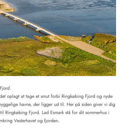
 Hede
ig
g
ge
de
it
and
Fjord.
sby
r det oplagt at tage et smut forbi Ringkøbing Fjord og nyde
yggelige havne, der ligger ud til. Her på siden giver vi dig
 til Ringkøbing Fjord. Lad Esmark stå for dit sommerhus i
omkring Vesterhavet og fjorden.