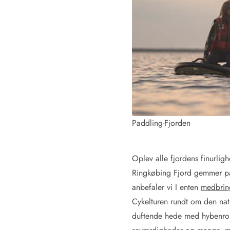
Kunsthåndværk og gallerier
Kulinariske oplevelser
Sandskulpturfestival
Hold jul i sommerhuset
Vikingetiden i Danmark
Kontakt Bjerregård
Kontakt Søndervig
Kontakt Houstrup
Kontakt Fanø
Kontakt, åbningstider og døgnvagt
Paddling-Fjorden
Feriehusudlejning siden 1965
Bæredygtighed
Gæsterne siger
Oplev alle fjordens finurlig
Nyhedsbrev
Ringkøbing Fjord gemmer på 
Sponsorater - Esmark støtter
anbefaler vi I enten
medbring
Lejebetingelser
Cykelturen rundt om den nat
Persondata- og cookiepolitik
duftende hede med hybenroser
Presse