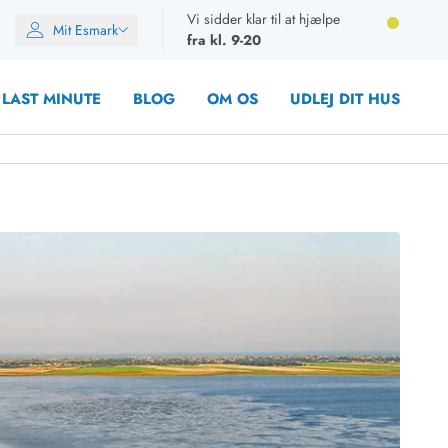
Vi sidder klar til at hjælpe
Mit Esmark
fra kl. 9-20
LAST MINUTE
BLOG
OM OS
UDLEJ DIT HUS
oner
oner
oner
rupper)
en
ien
ien
n