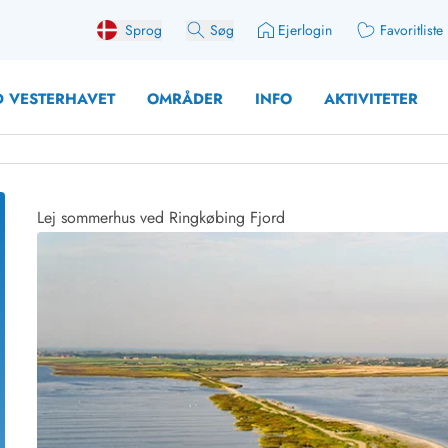
Sprog
Søg
Ejerlogin
Favoritliste
 VESTERHAVET
OMRÅDER
INFO
AKTIVITETER
Lej sommerhus ved Ringkøbing Fjord
 med søndagsskift
Sommerhuse for 10 pers
med plads til fangsten
Sommerhuse for 12 Pers
med aktivitetsrum
Sommerhuse for 14 Pers
med ladestation (elbil)
Store sommerhuse (for g
med brændeovn
Sommerhuse i påskeferi
erhuse
Sommerhuse i sommerfer
 med ydersæsonrabat
Sommerhuse i efterårsfer
for 2 personer
Sommerhuse i vinterferie