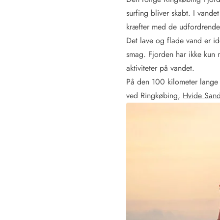
Rav - find det selv langs Vesterhavet
surfing bliver skabt. I vand
Indendørs legelande
kræfter med de udfordrende v
Zoologiske haver og dyreparker
Det lave og flade vand er id
Sportsaktiviteter
Lystfiskeri på Vestkysten
smag. Fjorden har ikke kun 
Bowling
aktiviteter på vandet.
Minigolf i Vestjylland
På den 100 kilometer lange 
Svømmehaller og badelande
ved Ringkøbing,
Hvide San
Golfferie i sommerhus
Fitness og træning
Cykelferie
Rideskoler/Ponyridning
Surfing
Vandring langs Vestkysten
Vandski for hele familien
Sejlads langs Vestkysten
Kulturaktiviteter
Historiske museer
Kunstmuseer