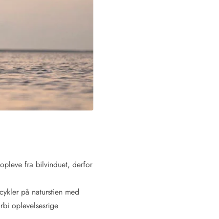
 Hvide Sande
Baglandet
leve fra bilvinduet, derfor
cykler på naturstien med
rbi oplevelsesrige