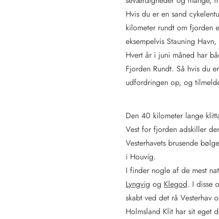
seværdigheder og mange, ma
Job hos Esmark
Hvis du er en sand cykelentu
kilometer rundt om fjorden e
eksempelvis Stauning Havn, 
Hvert år i juni måned har b
Fjorden Rundt. Så hvis du er
udfordringen op, og tilmelde 
Den 40 kilometer lange klitt
Vest for fjorden adskiller d
Vesterhavets brusende bølge
i Houvig.
I finder nogle af de mest n
Lyngvig
og
Klegod
. I disse
skabt ved det rå Vesterhav o
Holmsland Klit har sit eget