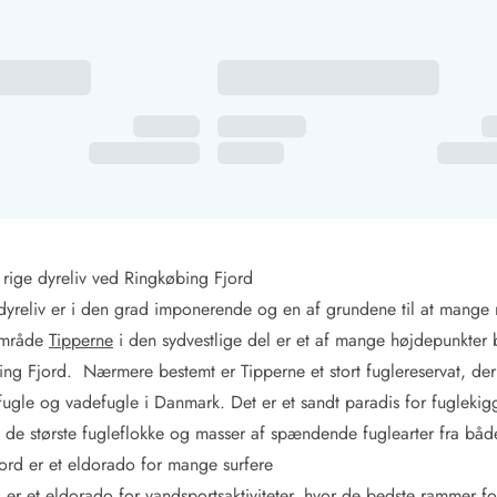
 rige dyreliv ved Ringkøbing Fjord
dyreliv er i den grad imponerende og en af grundene til at mange 
rområde
Tipperne
i den sydvestlige del er et af mange højdepunkter b
ng Fjord. Nærmere bestemt er Tipperne et stort fuglereservat, der
kfugle og vadefugle i Danmark. Det er et sandt paradis for fuglekig
på de største fugleflokke og masser af spændende fuglearter fra bå
ord er et eldorado for mange surfere
 er et eldorado for
vandsportsaktiviteter
, hvor de bedste rammer for