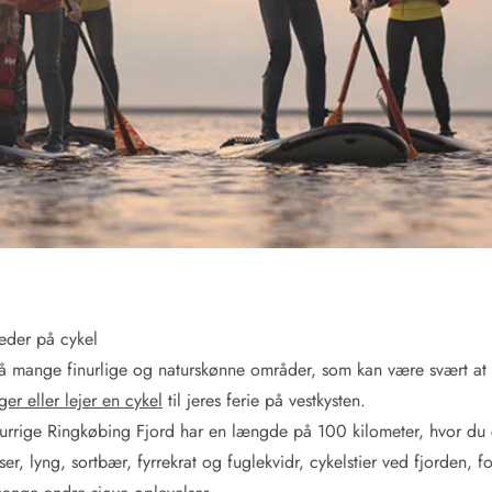
Kontakt Blåvand
Kontakt Vejers
Kontakt Henne
Kontakt Rømø
Kontakt
heder på cykel
mange finurlige og naturskønne områder, som kan være svært at op
er eller lejer en cykel
til jeres ferie på vestkysten.
urrige Ringkøbing Fjord har en længde på 100 kilometer, hvor du 
, lyng, sortbær, fyrrekrat og fuglekvidr, cykelstier ved fjorden, fo