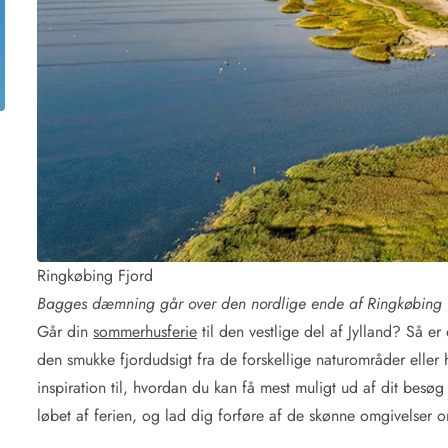
for 4 Personer
Sommerhuse i juleferien
for 6 Personer
Sommerhuse til nytår
for 8 Personer
de Sande
Sommerhuse i Søndervig
 i Henne Strand
Sommerhuse i Lodbjerg
 i Ho
Sommerhuse i Nr. Lyngv
i Houstrup
Sommerhuse på Rømø
 i Houvig
Sommerhuse i Søndervi
å Holmsland Klit
Sommerhuse i Skodbjer
 på Holmsland
Sommerhuse i Thorsmin
Ringkøbing Fjord
 i Hvide Sande
Sommerhuse i Vedersø Kl
 i Jegum
Sommerhuse i Vejers Str
Bagges dæmning går over den nordlige ende af Ringkøbing 
 i Klegod
Sommerhuse i Vester Hu
Går din
sommerhusferie
til den vestlige del af Jylland? Så e
den smukke fjordudsigt fra de forskellige naturområder eller h
e hos os
inspiration til, hvordan du kan få mest muligt ud af dit besøg
løbet af ferien, og lad dig forføre af de skønne omgivelser 