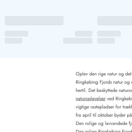
Fordele hos os
Esmark Rejsecurity
Esmark KidsVIP
Esmark VIP: Fordele og rabataftaler
Prisgaranti
Ingen depositum
Gæsteanmeldelser
Gratis WiFi i ferieområdet
Rabat
We love people!
Oplev den rige natur og det
Fritidsaktiviteter
Ringkøbing Fjords natur og 
Esmark VIP partnerfordele
hertil. Det beskyttede natu
Esmark KidsVIP
naturoplevelser
ved Ringkøbi
LEGOLAND® rabat
vigtige rastepladser for træ
Ferie med børn
Ferie med hund
fra april til oktober byder 
Ferie ved stranden
Den rolige og lavvandede fj
Naturoplevelser
Den rolige Ringkøbing Fjord