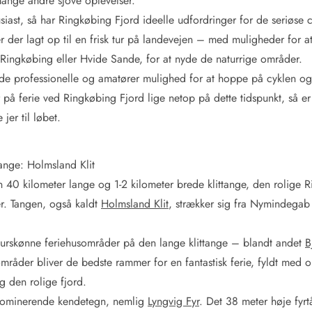
nge andre sjove oplevelser.
siast, så har Ringkøbing Fjord ideelle udfordringer for de seriøse 
r der lagt op til en frisk tur på landevejen – med muligheder for a
Ringkøbing eller Hvide Sande, for at nyde de naturrige områder.
åde professionelle og amatører mulighed for at hoppe på cyklen og
 på ferie ved Ringkøbing Fjord lige netop på dette tidspunkt, så er
jer til løbet.
ange: Holmsland Klit
en 40 kilometer lange og 1-2 kilometer brede klittange, den rolige 
r. Tangen, også kaldt
Holmsland Klit
, strækker sig fra Nymindegab 
aturskønne feriehusområder på den lange klittange – blandt andet
B
 områder bliver de bedste rammer for en fantastisk ferie, fyldt med 
g den rolige fjord.
 dominerende kendetegn, nemlig
Lyngvig Fyr
. Det 38 meter høje fyrt