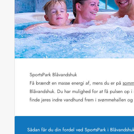
Sommerhuse med spa
Sommerhuse 
Sommerhuse med fredagsskift
Sommerhuse 
Sommerhuse med lørdagsskift
Sommerhuse 
Sommerhuse i Bjerregård
Sommerhuse i Blåvand
Sommerhuse i Hvi
Sommerhuse i Årgab
Sommerhuse
Sommerhuse i Arrild
Sommerhuse
Sommerhuse i Bjerregård
Sommerhuse 
Sommerhuse i Blåvand
Sommerhuse
Sommerhuse i Bork Havn
Sommerhus p
SportsPark Blåvandshuk
Sommerhuse i Fjand
Sommerhuse
Sommerhuse på Fanø
Sommerhuse
Få brændt en masse energi af, mens du er på
somme
Sommerhuse i Grærup Strand
Sommerhuse
Blåvandshuk. Du har mulighed for at få pulsen op i 
Sommerhuse i Haurvig
Sommerhuse
finde jeres indre vandhund frem i svømmehallen og
Esmark Rejsecurity
Esmark KidsVIP
Esmark VIP partnerfordele
Fordel
Praktiske informationer
Åbningstider og døgnvagt
Sådan får du din fordel ved SportsPark i Blåvand
Ankomst