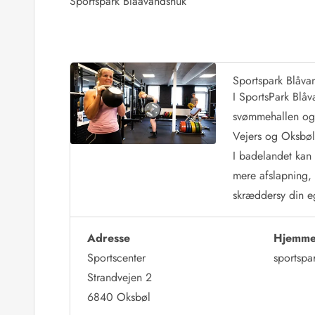
Sportspark Blaavandshuk
Sportspark Blåva
I SportsPark Blåv
svømmehallen og b
Vejers og Oksbøl
I badelandet kan 
mere afslapning, 
skræddersy din e
Adresse
Hjemme
Sportscenter
sportspa
Strandvejen 2
6840 Oksbøl