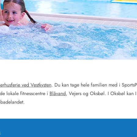
for 4 Personer
Sommerhuse i juleferien
for 6 Personer
Sommerhuse til nytår
for 8 Personer
de Sande
Sommerhuse i Søndervig
 i Henne Strand
Sommerhuse i Lodbjerg
 i Ho
Sommerhuse i Nr. Lyngv
i Houstrup
Sommerhuse på Rømø
 i Houvig
Sommerhuse i Søndervi
å Holmsland Klit
Sommerhuse i Skodbjer
 på Holmsland
Sommerhuse i Thorsmin
 i Hvide Sande
Sommerhuse i Vedersø Kl
rhusferie ved Vestkysten
. Du kan tage hele familien med i Sports
 i Jegum
Sommerhuse i Vejers Str
de lokale fitnesscentre i
Blåvand
, Vejers og Oksbøl. I Oksbøl kan I
 i Klegod
Sommerhuse i Vester Hu
 badelandet.
e hos os
shuk