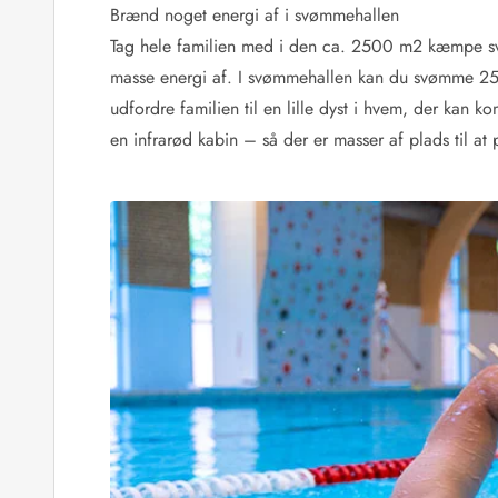
Rav - find det selv langs Vesterhavet
Brænd noget energi af i svømmehallen
Indendørs legelande
Tag hele familien med i den ca. 2500 m2 kæmpe sv
Zoologiske haver og dyreparker
masse energi af. I svømmehallen kan du svømme 25 
Sportsaktiviteter
udfordre familien til en lille dyst i hvem, der kan 
Lystfiskeri på Vestkysten
en infrarød kabin – så der er masser af plads til at 
Bowling
Minigolf i Vestjylland
Svømmehaller og badelande
Golfferie i sommerhus
Fitness og træning
Cykelferie
Rideskoler/Ponyridning
Surfing
Vandring langs Vestkysten
Vandski for hele familien
Sejlads langs Vestkysten
Kulturaktiviteter
Historiske museer
Kunstmuseer