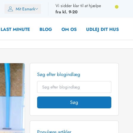
Vi sidder klar til at hjælpe
Mit Esmark
fra kl. 9-20
LAST MINUTE
BLOG
OM OS
UDLEJ DIT HUS
Søg efter blogindlæg
oner
oner
oner
rupper)
Søg
en
ien
ien
n
Populære artikler