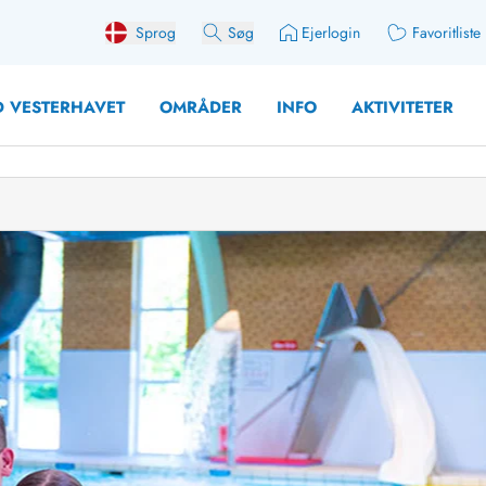
Sprog
Søg
Ejerlogin
Favoritliste
 VESTERHAVET
OMRÅDER
INFO
AKTIVITETER
 med søndagsskift
Sommerhuse for 10 pers
med plads til fangsten
Sommerhuse for 12 Pers
med aktivitetsrum
Sommerhuse for 14 Pers
med ladestation (elbil)
Store sommerhuse (for g
med brændeovn
Sommerhuse i påskeferi
erhuse
Sommerhuse i sommerfer
 med ydersæsonrabat
Sommerhuse i efterårsfer
for 2 personer
Sommerhuse i vinterferie