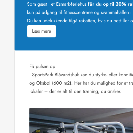
Som gæst i et Esmark-feriehus
får du op til 30% r
Afrejse
kun på adgang til fitnesscentrene og svømmehallen 
Sommerhus ABC
Booking FAQ
Du kan udelukkende tilgå rabatten, hvis du bestiller o
Forbrugsafregning (Strøm, vand...)
Læs mere
Lån og lej
Pakkeliste
Rengøring
Gavekort
Book tidligt
Få pulsen op
Lejebetingelser
I SportsPark Blåvandshuk kan du styrke- eller kondit
Info
og Oksbøl (600 m2). Her har du mulighed for at træ
Vejret i Danmark
Sæsontider
lokaler – der er alt til den træning, du ønsker.
Baderegler
Naturbeskyttelse
Webcam
Fotokonkurrence
Kort