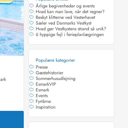
Årlige begivenheder og events
Hvad kan man lave, når det regner?
Beskyt klitterne ved Vesterhavet
Sæler ved Danmarks Vestkyst
Hvad gør Vestkystens strand så unik?
6 hyppige fejl i ferieplanlægningen
 Hede
ig
g
Populære kategorier
ge
Presse
de
Gæstehistorier
Sommerhusudlejning
it
Park
EsmarkVIP
and
Esmark
sby
Events
Fyrtårne
Inspiration