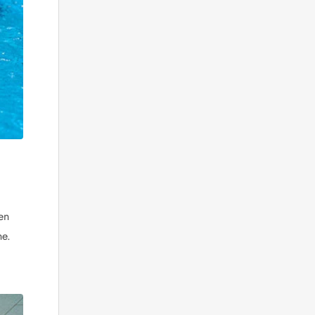
 Hvide Sande
Baglandet
en
ne.