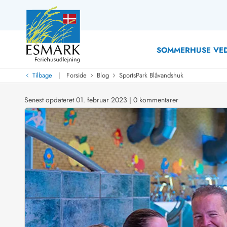
SOMMERHUSE VED
|
Tilbage
Forside
Blog
SportsPark Blåvandshuk
Last Minute
Last minute
Senest opdateret 01. februar 2023
|
0 kommentarer
Nyheder
Nyheder hos Esmark
Med swimmingpool
Sommerhuse med hund
Nyrenoverede sommerhuse
Sommerhuse
Sommerhuse med slutrengøring inklusive
Sommerhuse 
Sommerhuse tæt ved vandet
Sommerhuse 
Sommerhuse med internet
Sommerhuse 
Nybyggede sommerhuse
Feriehuse 
Sommerhuse med sauna
Luksussomm
Røgfrie/ikke-ryger sommerhuse
Sommerhuse
Sommerhuse med udsigt
Sommerhuse 