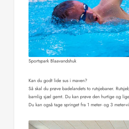
Kunsthåndværk og gallerier
Kulinariske oplevelser
Sandskulpturfestival
Hold jul i sommerhuset
Vikingetiden i Danmark
Sportspark Blaavandshuk
Kontakt Bjerregård
Kontakt Søndervig
Kontakt Houstrup
Kontakt Fanø
Kontakt, åbningstider og døgnvagt
Feriehusudlejning siden 1965
Kan du godt lide sus i maven?
Bæredygtighed
Gæsterne siger
Så skal du prøve badelandets to rutsjebaner. Rutsj
Nyhedsbrev
barnlig sjæl gemt. Du kan prøve den hurtige og lig
Sponsorater - Esmark støtter
Du kan også tage springet fra 1 meter- og 3 meter-
Lejebetingelser
Persondata- og cookiepolitik
Presse