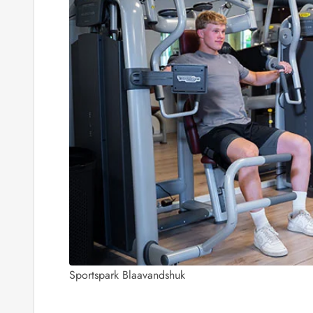
Fordele hos os
Esmark Rejsecurity
Esmark KidsVIP
Esmark VIP: Fordele og rabataftaler
Prisgaranti
Ingen depositum
Gæsteanmeldelser
Gratis WiFi i ferieområdet
Rabat
We love people!
Fritidsaktiviteter
Esmark VIP partnerfordele
Esmark KidsVIP
LEGOLAND® rabat
Ferie med børn
Ferie med hund
Sportspark Blaavandshuk
Ferie ved stranden
Naturoplevelser