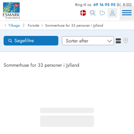
Ring til os:
69 16 95 95
(kl. 8-20)
Find sommerhus
Ankomst
|
Tilbage
Forside
Sommerhuse for 33 personer i Jylland
Områder
Se kor
Søgefiltre
Se liste
Ønsker til huset
Nulstil
Sommerhuse for 33 personer i Jylland
Loading...