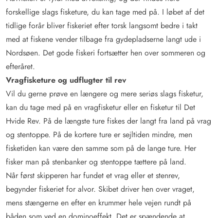
forskellige slags fisketure, du kan tage med på. I løbet af det
tidlige forår bliver fiskeriet efter torsk langsomt bedre i takt
med at fiskene vender tilbage fra gydepladserne langt ude i
Nordsøen. Det gode fiskeri fortsætter hen over sommeren og
efteråret.
Vragfisketure og udflugter til rev
Vil du gerne prøve en længere og mere seriøs slags fisketur,
kan du tage med på en vragfisketur eller en fisketur til Det
Hvide Rev. På de længste ture fiskes der langt fra land på vrag
og stentoppe. På de kortere ture er sejltiden mindre, men
fisketiden kan være den samme som på de lange ture. Her
fisker man på stenbanker og stentoppe tættere på land.
Når først skipperen har fundet et vrag eller et stenrev,
begynder fiskeriet for alvor. Skibet driver hen over vraget,
mens stængerne en efter en krummer hele vejen rundt på
båden som ved en dominoeffekt. Det er spændende at