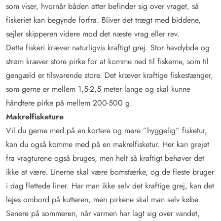
som viser, hvornår båden atter befinder sig over vraget, så
fiskeriet kan begynde forfra. Bliver det trægt med biddene,
sejler skipperen videre mod det næste vrag eller rev.
Dette fiskeri kræver naturligvis kraftigt grej. Stor havdybde og
strøm kræver store pirke for at komme ned til fiskerne, som til
gengæld er tilsvarende store. Det kræver kraftige fiskestænger,
som gerne er mellem 1,5-2,5 meter lange og skal kunne
håndtere pirke på mellem 200-500 g.
Makrelfisketure
Vil du gerne med på en kortere og mere ”hyggelig” fisketur,
kan du også komme med på en makrelfisketur. Her kan grejet
fra vragturene også bruges, men helt så kraftigt behøver det
ikke at være. Linerne skal være bomstærke, og de fleste bruger
i dag flettede liner. Har man ikke selv det kraftige grej, kan det
lejes ombord på kutteren, men pirkene skal man selv købe.
Senere på sommeren, når varmen har lagt sig over vandet,