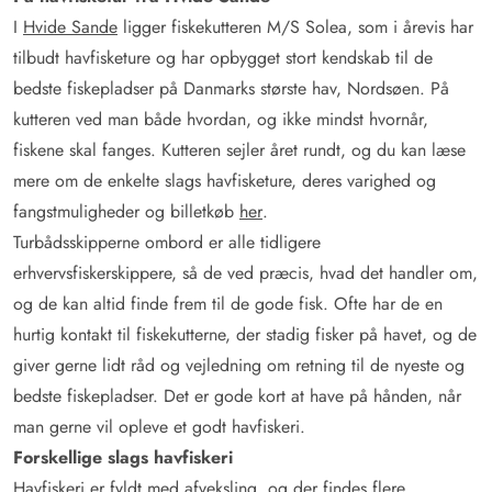
I
Hvide Sande
ligger fiskekutteren M/S Solea, som i årevis har
tilbudt havfisketure og har opbygget stort kendskab til de
bedste fiskepladser på Danmarks største hav, Nordsøen. På
kutteren ved man både hvordan, og ikke mindst hvornår,
fiskene skal fanges. Kutteren sejler året rundt, og du kan læse
mere om de enkelte slags havfisketure, deres varighed og
fangstmuligheder og billetkøb
her
.
Turbådsskipperne ombord er alle tidligere
erhvervsfiskerskippere, så de ved præcis, hvad det handler om,
og de kan altid finde frem til de gode fisk. Ofte har de en
hurtig kontakt til fiskekutterne, der stadig fisker på havet, og de
giver gerne lidt råd og vejledning om retning til de nyeste og
bedste fiskepladser. Det er gode kort at have på hånden, når
man gerne vil opleve et godt havfiskeri.
Forskellige slags havfiskeri
Havfiskeri er fyldt med afveksling, og der findes flere