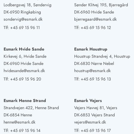
Lodbergsvej 18, Søndervig
Sønder Klitvej 195, Bjerregård
DK-6950 Ringkøbing
DK-6960 Hvide Sande
sondervig@esmark.dk
bjerregaard@esmark.dk
Tlf:
+45 69 15 96 11
Tlf:
+45 69 15 96 12
Esmark Hvide Sande
Esmark Houstrup
Kirkevej 6, Hvide Sande
Houstrup Strandvej 4, Houstrup
DK-6960 Hvide Sande
DK-6830 Nørre Nebel
hvidesande@esmark.dk
houstrup@esmark.dk
Tlf:
+45 69 15 96 20
Tlf:
+45 69 15 96 13
Esmark Henne Strand
Esmark Vejers
Strandvejen 422, Henne Strand
Vejers Havvej 81, Vejers
DK-6854 Henne
DK-6853 Vejers Strand
henne@esmark.dk
vejers@esmark.dk
Tlf:
+45 69 15 96 14
Tlf:
+45 69 15 96 17