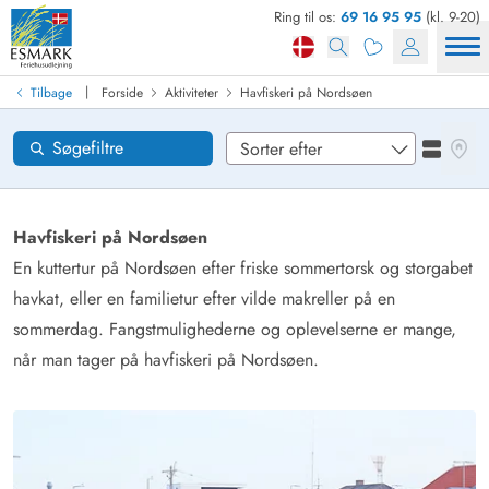
Ring til os:
69 16 95 95
(kl. 9-20)
Find sommerhus
Ankomst
|
Tilbage
Forside
Aktiviteter
Havfiskeri på Nordsøen
Områder
Se kor
Søgefiltre
Se liste
Ønsker til huset
Nulstil
Havfiskeri på Nordsøen
En kuttertur på Nordsøen efter friske sommertorsk og storgabet
havkat, eller en familietur efter vilde makreller på en
Loading...
sommerdag. Fangstmulighederne og oplevelserne er mange,
når man tager på havfiskeri på Nordsøen.