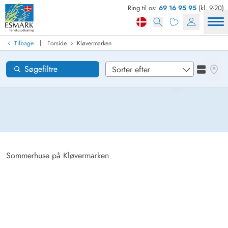
Ring til os:
69 16 95 95
(kl. 9-20)
Find sommerhus
Ankomst
|
Tilbage
Forside
Kløvermarken
Kløvermarken
Områder
Se kor
Søgefiltre
Se liste
Ønsker til huset
Nulstil
Loading...
Sommerhuse på Kløvermarken