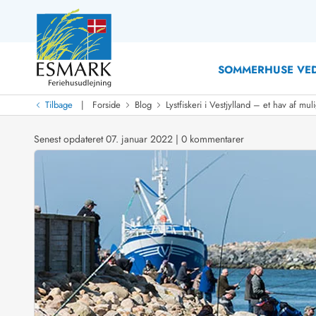
SOMMERHUSE VED
|
Tilbage
Forside
Blog
Lystfiskeri i Vestjylland – et hav af mu
Last Minute
Last minute
Senest opdateret 07. januar 2022
|
0 kommentarer
Nyheder
Nyheder hos Esmark
Med swimmingpool
Sommerhuse med hund
Nyrenoverede sommerhuse
Sommerhuse
Sommerhuse med slutrengøring inklusive
Sommerhuse 
Sommerhuse tæt ved vandet
Sommerhuse 
Sommerhuse med internet
Sommerhuse 
Nybyggede sommerhuse
Feriehuse 
Sommerhuse med sauna
Luksussomm
Røgfrie/ikke-ryger sommerhuse
Sommerhuse
Sommerhuse med udsigt
Sommerhuse 