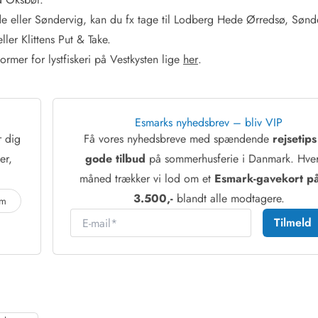
 eller Søndervig, kan du fx tage til Lodberg Hede Ørredsø, Sønd
ler Klittens Put & Take.
mer for lystfiskeri på Vestkysten lige
her
.
Esmarks nyhedsbrev – bliv VIP
r dig
Få vores nyhedsbreve med spændende
rejsetip
er,
gode tilbud
på sommerhusferie i Danmark. Hver
måned trækker vi lod om et
Esmark-gavekort på
3.500,-
blandt alle modtagere.
am
E-mail
Tilmeld