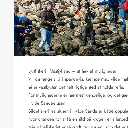
Sommerhuse med spa
Sommerhuse 
Sommerhuse med fredagsskift
Sommerhuse 
Sommerhuse med lørdagsskift
Sommerhuse 
Sommerhuse i Bjerregård
Sommerhuse i Blåvand
Sommerhuse i Hvi
Sommerhuse i Årgab
Sommerhuse
Sommerhuse i Arrild
Sommerhuse
Sommerhuse i Bjerregård
Sommerhuse 
Sommerhuse i Blåvand
Sommerhuse
Sommerhuse i Bork Havn
Sommerhus p
Lystfiskeri i Vestjylland – et hav af muligheder
Sommerhuse i Fjand
Sommerhuse
Sommerhuse på Fanø
Sommerhuse
Vil du fange sild i spandevis, kæmpe med vilde makr
Sommerhuse i Grærup Strand
Sommerhuse
så er vestkysten det helt rigtige sted at holde ferie.
Sommerhuse i Haurvig
Sommerhuse
For mulighederne er nærmest uendelige, og det gæld
Hvide Sande-slusen
Esmark Rejsecurity
Esmark KidsVIP
Esmark VIP partnerfordele
Fordel
Sildefiskeri fra slusen i Hvide Sande er både populæ
Praktiske informationer
hvor chancen for at få en sild på krogen er allerbed
Åbningstider og døgnvagt
Ankomst
Når sildefiskeriet er så godt ved slusen, som det er 