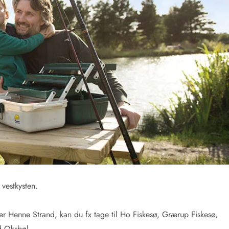
Kontakt Blåvand
Kontakt Vejers
Kontakt Henne
Kontakt Rømø
Kontakt
 vestkysten.
r Henne Strand, kan du fx tage til Ho Fiskesø, Grærup Fiskesø,
d Oksbøl.