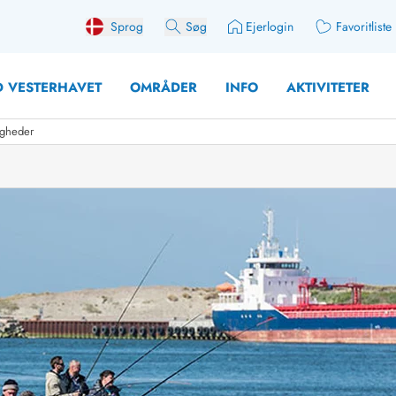
Sprog
Søg
Ejerlogin
Favoritliste
 VESTERHAVET
OMRÅDER
INFO
AKTIVITETER
ligheder
 med søndagsskift
Sommerhuse for 10 pers
med plads til fangsten
Sommerhuse for 12 Pers
med aktivitetsrum
Sommerhuse for 14 Pers
med ladestation (elbil)
Store sommerhuse (for g
med brændeovn
Sommerhuse i påskeferi
erhuse
Sommerhuse i sommerfer
 med ydersæsonrabat
Sommerhuse i efterårsfer
for 2 personer
Sommerhuse i vinterferie