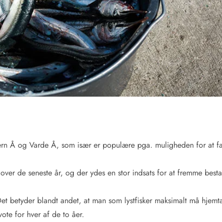
 Skjern Å og Varde Å, som især er populære pga. muligheden for at 
over de seneste år, og der ydes en stor indsats for at fremme best
. Det betyder blandt andet, at man som lystfisker maksimalt må hjem
vote for hver af de to åer.