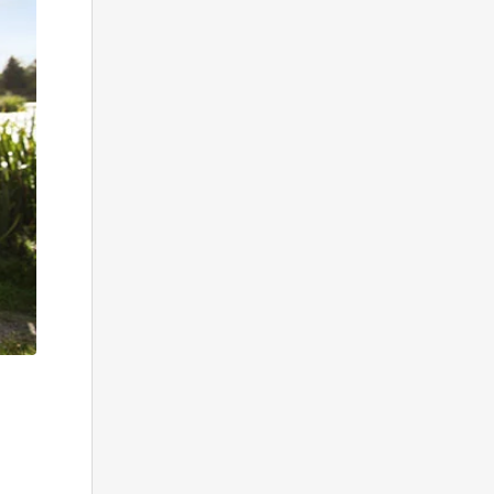
 Hvide Sande
Baglandet