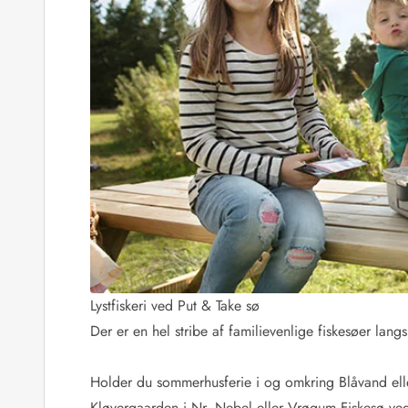
Kunsthåndværk og gallerier
Kulinariske oplevelser
Sandskulpturfestival
Hold jul i sommerhuset
Vikingetiden i Danmark
Kontakt Bjerregård
Kontakt Søndervig
Kontakt Houstrup
Kontakt Fanø
Kontakt, åbningstider og døgnvagt
Feriehusudlejning siden 1965
Bæredygtighed
Gæsterne siger
Nyhedsbrev
Lystfiskeri ved Put & Take sø
Sponsorater - Esmark støtter
Der er en hel stribe af familievenlige fiskesøer langs
Lejebetingelser
Persondata- og cookiepolitik
Holder du sommerhusferie i og omkring Blåvand elle
Presse
Kløvergaarden i Nr. Nebel eller Vrøgum Fiskesø ve