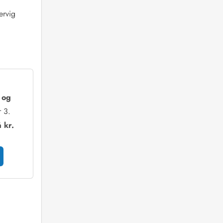
ervig
s og
 3.
 kr.