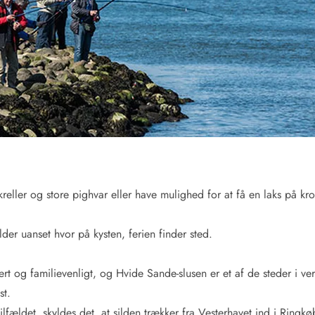
for 4 Personer
Sommerhuse i juleferien
for 6 Personer
Sommerhuse til nytår
for 8 Personer
de Sande
Sommerhuse i Søndervig
 i Henne Strand
Sommerhuse i Lodbjerg
 i Ho
Sommerhuse i Nr. Lyngv
i Houstrup
Sommerhuse på Rømø
 i Houvig
Sommerhuse i Søndervi
å Holmsland Klit
Sommerhuse i Skodbjer
 på Holmsland
Sommerhuse i Thorsmin
 i Hvide Sande
Sommerhuse i Vedersø Kl
eller og store pighvar eller have mulighed for at få en laks på kr
 i Jegum
Sommerhuse i Vejers Str
 i Klegod
Sommerhuse i Vester Hu
er uanset hvor på kysten, ferien finder sted.
e hos os
rt og familievenligt, og Hvide Sande-slusen er et af de steder i ve
st.
tilfældet, skyldes det, at silden trækker fra Vesterhavet ind i Ringk