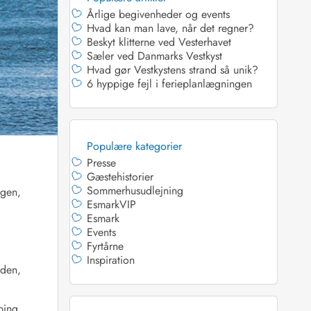
Årlige begivenheder og events
Hvad kan man lave, når det regner?
Beskyt klitterne ved Vesterhavet
Sæler ved Danmarks Vestkyst
Hvad gør Vestkystens strand så unik?
6 hyppige fejl i ferieplanlægningen
 Hede
ig
g
Populære kategorier
ge
Presse
de
Gæstehistorier
Sommerhusudlejning
it
ogen,
EsmarkVIP
and
Esmark
sby
Events
Fyrtårne
Inspiration
rden,
øbing