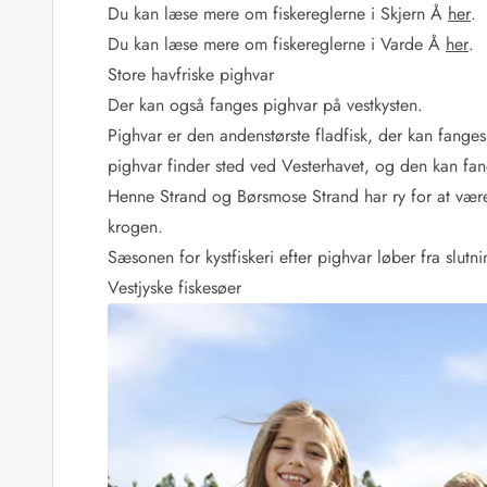
Rav - find det selv langs Vesterhavet
Du kan læse mere om fiskereglerne i Skjern Å
her
.
Indendørs legelande
Du kan læse mere om fiskereglerne i Varde Å
her
.
Zoologiske haver og dyreparker
Store havfriske pighvar
Sportsaktiviteter
Der kan også fanges pighvar på vestkysten.
Lystfiskeri på Vestkysten
Pighvar er den andenstørste fladfisk, der kan fanges i
Bowling
pighvar finder sted ved Vesterhavet, og den kan fan
Minigolf i Vestjylland
Svømmehaller og badelande
Henne Strand og Børsmose Strand har ry for at være
Golfferie i sommerhus
krogen.
Fitness og træning
Sæsonen for kystfiskeri efter pighvar løber fra slutni
Cykelferie
Vestjyske fiskesøer
Rideskoler/Ponyridning
Surfing
Vandring langs Vestkysten
Vandski for hele familien
Sejlads langs Vestkysten
Kulturaktiviteter
Historiske museer
Kunstmuseer