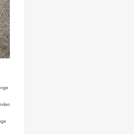
fange
anden
tage