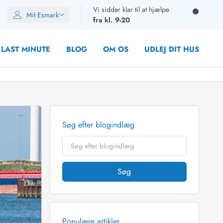
Vi sidder klar til at hjælpe
Mit Esmark
fra kl. 9-20
LAST MINUTE
BLOG
OM OS
UDLEJ DIT HUS
Søg efter blogindlæg
oner
oner
oner
rupper)
Søg
en
ien
ien
n
Populære artikler