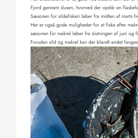
Afrejse
Fjord gennem slusen, hvorved der opstår en flaskehals
Sommerhus ABC
Sæsonen for sildefiskeri løber fra midten af marts fr
Booking FAQ
Her er også gode muligheder for at fiske efter makre
Forbrugsafregning (Strøm, vand...)
sæsonen for makrel løber fra slutningen af juni og f
Lån og lej
Foruden sild og makrel kan der blandt andet fanges t
Pakkeliste
Rengøring
Gavekort
Book tidligt
Lejebetingelser
Info
Vejret i Danmark
Sæsontider
Baderegler
Naturbeskyttelse
Webcam
Fotokonkurrence
Kort