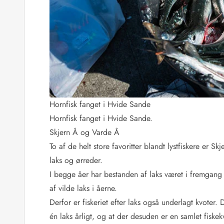
Fordele hos os
Esmark Rejsecurity
Esmark KidsVIP
Esmark VIP: Fordele og rabataftaler
Prisgaranti
Ingen depositum
Gæsteanmeldelser
Gratis WiFi i ferieområdet
Rabat
Hornfisk fanget i Hvide Sande
We love people!
Hornfisk fanget i Hvide Sande.
Skjern Å og Varde Å
Fritidsaktiviteter
Esmark VIP partnerfordele
To af de helt store favoritter blandt lystfiskere er
Esmark KidsVIP
laks og ørreder.
LEGOLAND® rabat
I begge åer har bestanden af laks været i fremgang 
Ferie med børn
af vilde laks i åerne.
Ferie med hund
Derfor er fiskeriet efter laks også underlagt kvoter
Ferie ved stranden
én laks årligt, og at der desuden er en samlet fiskek
Naturoplevelser