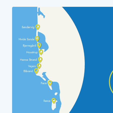
Rav - find det selv langs Vesterhavet
Indendørs legelande
Zoologiske haver og dyreparker
Sportsaktiviteter
Lystfiskeri på Vestkysten
Bowling
Minigolf i Vestjylland
Svømmehaller og badelande
Golfferie i sommerhus
Fitness og træning
Cykelferie
Rideskoler/Ponyridning
Surfing
Vandring langs Vestkysten
Vandski for hele familien
Sejlads langs Vestkysten
Kulturaktiviteter
Historiske museer
Kunstmuseer