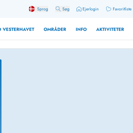
Sprog
Søg
Ejerlogin
Favoritliste
 VESTERHAVET
OMRÅDER
INFO
AKTIVITETER
 med søndagsskift
Sommerhuse for 10 pers
med plads til fangsten
Sommerhuse for 12 Pers
med aktivitetsrum
Sommerhuse for 14 Pers
med ladestation (elbil)
Store sommerhuse (for g
med brændeovn
Sommerhuse i påskeferi
erhuse
Sommerhuse i sommerfer
 med ydersæsonrabat
Sommerhuse i efterårsfer
for 2 personer
Sommerhuse i vinterferie