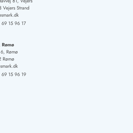
Havvej 81, Vejers
 Vejers Strand
esmark.dk
 69 15 96 17
k Rømø
j 6, Rømø
2 Rømø
smark.dk
 69 15 96 19