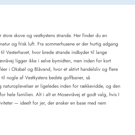
store skove og vestkystens strande. Her finder du en
 Hede
atur og frisk luft. Fra sommerhusene er der hurtig adgang
ig
il Vesterhavet, hvor brede strande indbyder til lange
vråvej ligger ikke i selve bymidten, men inden for kort
g
ge
féer i Oksbøl og Blåvand, hvor et aktivt handelsliv og flere
de
il nogle af Vestkystens bedste golfbaner, så
it
i og naturoplevelser er ligeledes inden for rækkevidde, og den
and
r hele familien. Alt i alt er Mosevråvej et godt valg, hvis I
sby
tiviteter — ideelt for jer, der ønsker en base med nem