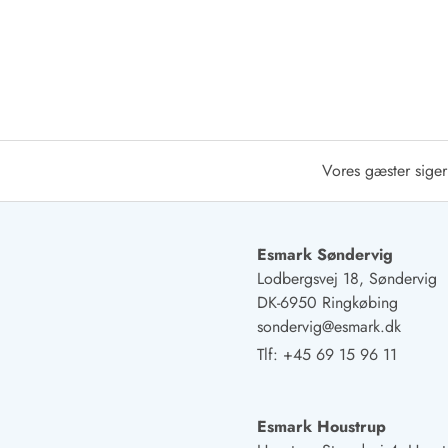
Afrejse
Sommerhus ABC
Booking FAQ
Forbrugsafregning (Strøm, vand...)
Lån og lej
Pakkeliste
Rengøring
Vores gæster siger
Gavekort
Book tidligt
Lejebetingelser
Esmark Søndervig
Info
Lodbergsvej 18, Søndervig
Vejret i Danmark
DK-6950 Ringkøbing
Sæsontider
sondervig@esmark.dk
Baderegler
Tlf:
+45 69 15 96 11
Naturbeskyttelse
Webcam
Fotokonkurrence
Esmark Houstrup
Kort