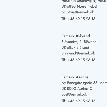
Houstrup Strandvej 4, Houst
Fordele hos os
DK-6830 Nørre Nebel
Esmark Rejsecurity
houstrup@esmark.dk
Esmark KidsVIP
Esmark VIP: Fordele og rabataftaler
Tlf:
+45 69 15 96 13
Prisgaranti
Ingen depositum
Gæsteanmeldelser
Esmark Blåvand
Gratis WiFi i ferieområdet
Blåvandvej 1, Blåvand
Rabat
DK-6857 Blåvand
We love people!
blaavand@esmark.dk
Tlf:
+45 69 15 96 16
Fritidsaktiviteter
Esmark VIP partnerfordele
Esmark KidsVIP
Esmark Aarhus
LEGOLAND® rabat
Ny Banegårdsgade 55, Aar
Ferie med børn
DK-8000 Aarhus C
Ferie med hund
post@esmark.dk
Ferie ved stranden
Tlf:
+45 69 15 96 15
Naturoplevelser