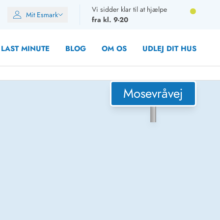
Vi sidder klar til at hjælpe
Mit Esmark
fra kl. 9-20
LAST MINUTE
BLOG
OM OS
UDLEJ DIT HUS
Mosevråvej
oner
oner
oner
rupper)
en
ien
ien
n