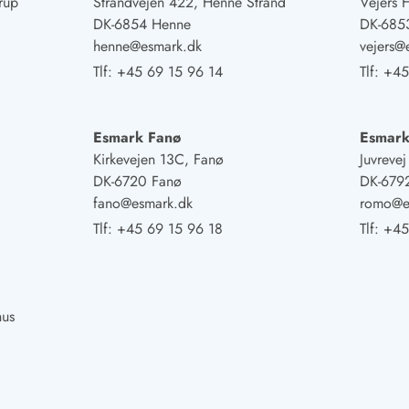
rup
Strandvejen 422, Henne Strand
Vejers 
DK-6854 Henne
DK-6853
henne@esmark.dk
vejers@
Tlf:
+45 69 15 96 14
Tlf:
+45
Esmark Fanø
Esmar
Kirkevejen 13C, Fanø
Juvreve
DK-6720 Fanø
DK-679
fano@esmark.dk
romo@e
Tlf:
+45 69 15 96 18
Tlf:
+45
hus