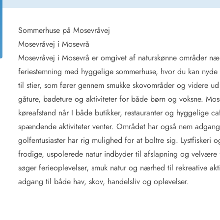
for 4 Personer
Sommerhuse i juleferien
for 6 Personer
Sommerhuse til nytår
for 8 Personer
Sommerhuse på Mosevråvej
Mosevråvej i Mosevrå
de Sande
Sommerhuse i Søndervig
Mosevråvej i Mosevrå er omgivet af naturskønne områder nær 
 i Henne Strand
Sommerhuse i Lodbjerg
feriestemning med hyggelige sommerhuse, hvor du kan nyde n
 i Ho
Sommerhuse i Nr. Lyngv
til stier, som fører gennem smukke skovområder og videre ud t
i Houstrup
Sommerhuse på Rømø
gåture, badeture og aktiviteter for både børn og voksne. Mose
 i Houvig
Sommerhuse i Søndervi
å Holmsland Klit
Sommerhuse i Skodbjer
køreafstand når I både butikker, restauranter og hyggelige ca
 på Holmsland
Sommerhuse i Thorsmin
spændende aktiviteter venter. Området har også nem adgang t
 i Hvide Sande
Sommerhuse i Vedersø Kl
golfentusiaster har rig mulighed for at boltre sig. Lystfisker
 i Jegum
Sommerhuse i Vejers Str
frodige, uspolerede natur indbyder til afslapning og velvære fo
 i Klegod
Sommerhuse i Vester Hu
søger ferieoplevelser, smuk natur og nærhed til rekreative ak
adgang til både hav, skov, handelsliv og oplevelser.
e hos os