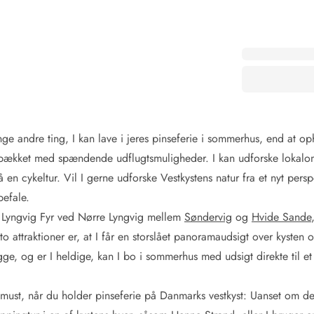
ge andre ting, I kan lave i jeres pinseferie i sommerhus, end at o
 spækket med spændende udflugtsmuligheder. I kan udforske lokalom
n cykeltur. Vil I gerne udforske Vestkystens natur fra et nyt perspe
befale.
i Lyngvig Fyr ved Nørre Lyngvig mellem
Søndervig
og
Hvide Sande
to attraktioner er, at I får en storslået panoramaudsigt over kysten 
 og er I heldige, kan I bo i sommerhus med udsigt direkte til et a
must, når du holder pinseferie på Danmarks vestkyst: Uanset om det 