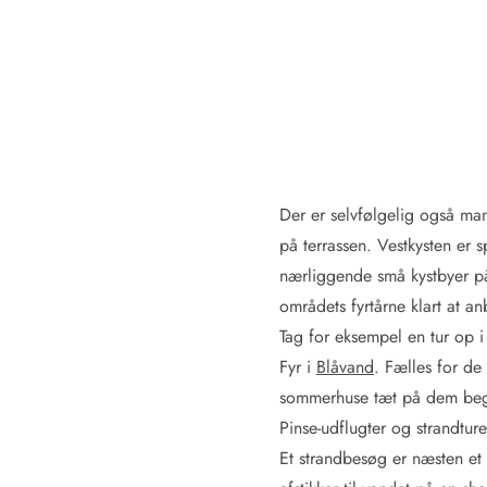
Rav - find det selv langs Vesterhavet
Indendørs legelande
Zoologiske haver og dyreparker
Sportsaktiviteter
Lystfiskeri på Vestkysten
Bowling
Minigolf i Vestjylland
Svømmehaller og badelande
Der er selvfølgelig også man
Golfferie i sommerhus
på terrassen. Vestkysten er
Fitness og træning
Cykelferie
nærliggende små kystbyer på e
Rideskoler/Ponyridning
områdets fyrtårne klart at an
Surfing
Tag for eksempel en tur op 
Vandring langs Vestkysten
Fyr i
Blåvand
. Fælles for de 
Vandski for hele familien
sommerhuse tæt på dem begge,
Sejlads langs Vestkysten
Pinse-udflugter og strandture
Kulturaktiviteter
Historiske museer
Et strandbesøg er næsten et 
Kunstmuseer