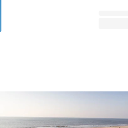
for 4 Personer
Sommerhuse i juleferien
for 6 Personer
Sommerhuse til nytår
for 8 Personer
de Sande
Sommerhuse i Søndervig
 i Henne Strand
Sommerhuse i Lodbjerg
 i Ho
Sommerhuse i Nr. Lyngv
i Houstrup
Sommerhuse på Rømø
 i Houvig
Sommerhuse i Søndervi
å Holmsland Klit
Sommerhuse i Skodbjer
 på Holmsland
Sommerhuse i Thorsmin
 i Hvide Sande
Sommerhuse i Vedersø Kl
 i Jegum
Sommerhuse i Vejers Str
 i Klegod
Sommerhuse i Vester Hu
e hos os