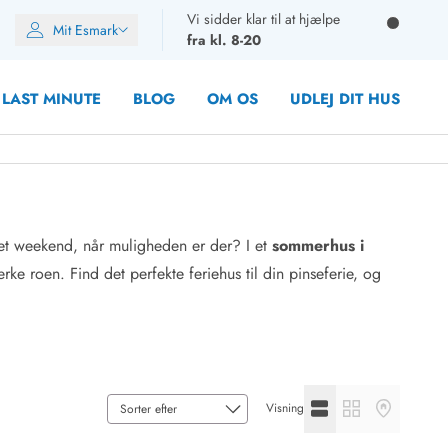
Vi sidder klar til at hjælpe
Mit Esmark
fra kl. 8-20
LAST MINUTE
BLOG
OM OS
UDLEJ DIT HUS
get weekend, når muligheden er der? I et
sommerhus i
oner
 roen. Find det perfekte feriehus til din pinseferie, og
oner
oner
rupper)
en
ien
Se listevisning
Se gallerivisning
Se kortvisni
Visning
ien
n