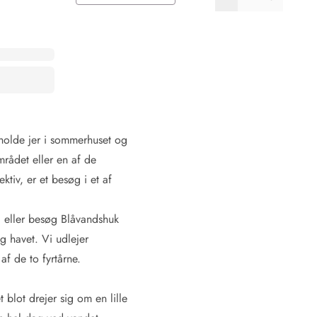
pholde jer i sommerhuset og
rådet eller en af de
ktiv, er et besøg i et af
, eller besøg Blåvandshuk
og havet. Vi udlejer
f de to fyrtårne.
blot drejer sig om en lille