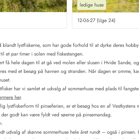
ledige huse
12-06-27 (Uge 24)
 blandt lystfiskerne, som har gode forhold til at dyrke deres hobby
 til et par timer i solen med fiskestangen.
kert få hele dagen til at gå ved molen eller slusen i Hvide Sande, og
eres med et besøg på havnen og stranden. Når dagen er omme, kan 
uset.
stfisker har vi samlet et udvalg af sommerhuse med plads til fangst
nærmere her
.
lig lystfiskerform til pinseferien, er et besøg hos en af Vestkysten
der godt kan være fyldt ved søerne på pinsemandag.
n
edt udvalg af skønne sommerhuse hele året rundt – også i pinsen. I 