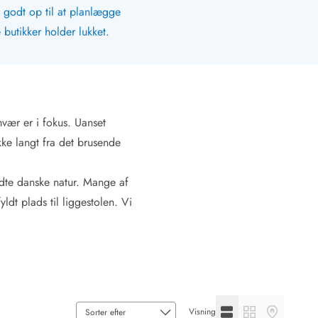
 godt op til at planlægge
butikker holder lukket.
vær er i fokus. Uanset
kke langt fra det brusende
ldte danske natur. Mange af
dt plads til liggestolen. Vi
Se listevisning
Se gallerivisning
Se kortvisni
Visning