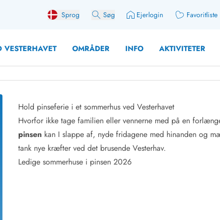
Sprog
Søg
Ejerlogin
Favoritliste
 VESTERHAVET
OMRÅDER
INFO
AKTIVITETER
Hold pinseferie i et sommerhus ved Vesterhavet
Hvorfor ikke tage familien eller vennerne med på en forlæn
 med søndagsskift
Sommerhuse for 10 pers
pinsen
kan I slappe af, nyde fridagene med hinanden og mærke
med plads til fangsten
Sommerhuse for 12 Pers
tank nye kræfter ved det brusende Vesterhav.
med aktivitetsrum
Sommerhuse for 14 Pers
Ledige sommerhuse i pinsen 2026
med ladestation (elbil)
Store sommerhuse (for g
med brændeovn
Sommerhuse i påskeferi
erhuse
Sommerhuse i sommerfer
 med ydersæsonrabat
Sommerhuse i efterårsfer
for 2 personer
Sommerhuse i vinterferie