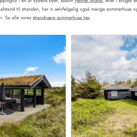
hoppingtur i en af kystens byer, såsom
Henne Strand
, eller I bruger 
åafstand til stranden, har vi selvfølgelig også mange sommerhuse og
en. Se alle vores
strandnære sommerhuse her
.
Kontakt Blåvand
Kontakt Vejers
Kontakt Henne
Kontakt Rømø
Kontakt