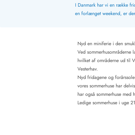
Fordele hos os
I Danmark har vi en række fr
Esmark Rejsecurity
en forlænget weekend, er der
Esmark KidsVIP
Esmark VIP: Fordele og rabataftaler
Prisgaranti
Ingen depositum
Nyd en miniferie i den smuk
Gæsteanmeldelser
Gratis WiFi i ferieområdet
Ved sommerhusområderne lang
Rabat
hvilket af områderne ud til 
We love people!
Vesterhav.
Nyd fridagene og forårssole
Fritidsaktiviteter
vores sommerhuse har delvist
Esmark VIP partnerfordele
har også sommerhuse med ha
Esmark KidsVIP
LEGOLAND® rabat
Ledige sommerhuse i uge 21
Ferie med børn
Ferie med hund
Ferie ved stranden
Naturoplevelser