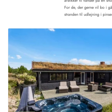
afstikker til vandet på en s
Kunsthåndværk og gallerier
For de, der gerne vil bo i g
Kulinariske oplevelser
stranden til udlejning i pins
Sandskulpturfestival
Hold jul i sommerhuset
Vikingetiden i Danmark
Kontakt Bjerregård
Kontakt Søndervig
Kontakt Houstrup
Kontakt Fanø
Kontakt, åbningstider og døgnvagt
Feriehusudlejning siden 1965
Bæredygtighed
Gæsterne siger
Nyhedsbrev
Sponsorater - Esmark støtter
Lejebetingelser
Persondata- og cookiepolitik
Presse