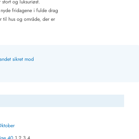
stort og luksuriøst.
n nyde fridagene i fulde drag
 til hus og område, der er
andet sikret mod
ktober
Uge 40
1 2 3 4