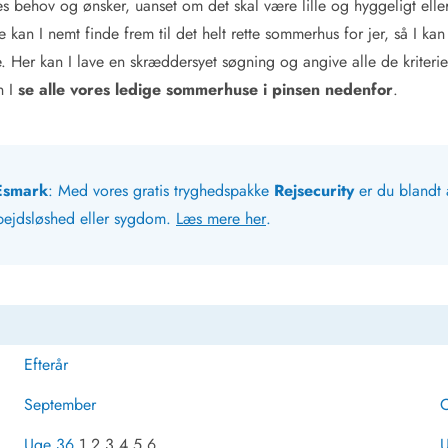
 behov og ønsker, uanset om det skal være lille og hyggeligt eller 
e kan I nemt finde frem til det helt rette sommerhus for jer, så I ka
Her kan I lave en skræddersyet søgning og angive alle de kriterier
n I
se alle vores ledige sommerhuse i pinsen nedenfor
.
 Esmark
: Med vores gratis tryghedspakke
Rejsecurity
er du blandt 
bejdsløshed eller sygdom.
Læs mere her
.
Efterår
September
O
Uge 36
1 2 3 4 5 6