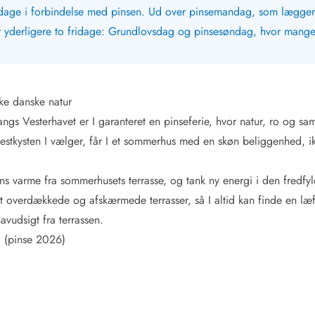
idage i forbindelse med pinsen. Ud over pinsemandag, som lægger
 yderligere to fridage: Grundlovsdag og pinsesøndag, hvor mange 
ke danske natur
s Vesterhavet er I garanteret en pinseferie, hvor natur, ro og sam
Vestkysten I vælger, får I et sommerhus med en skøn beliggenhed, i
ns varme fra sommerhusets terrasse, og tank ny energi i den fredfy
 overdækkede og afskærmede terrasser, så I altid kan finde en læfyl
vudsigt fra terrassen.
 (pinse 2026)