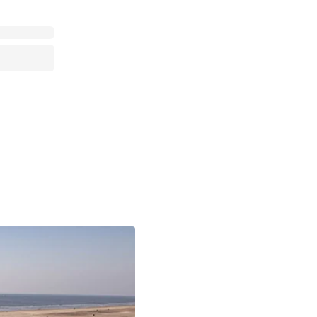
 Hede
ig
g
ge
de
it
and
sby