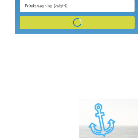
Sommerhuse med spa
Sommerhuse 
Sommerhuse med fredagsskift
Sommerhuse 
Sommerhuse med lørdagsskift
Sommerhuse 
Loading...
Sommerhuse i Bjerregård
Sommerhuse i Blåvand
Sommerhuse i Hvi
Sommerhuse i Årgab
Sommerhuse
Sommerhuse i Arrild
Sommerhuse
Sommerhuse i Bjerregård
Sommerhuse 
Sommerhuse i Blåvand
Sommerhuse
Sommerhuse i Bork Havn
Sommerhus p
Sommerhuse i Fjand
Sommerhuse
Sommerhuse på Fanø
Sommerhuse
Sommerhuse i Grærup Strand
Sommerhuse
Sommerhuse i Haurvig
Sommerhuse
Esmark Rejsecurity
Esmark KidsVIP
Esmark VIP partnerfordele
Fordel
Praktiske informationer
Åbningstider og døgnvagt
Ankomst