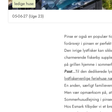
Job hos Esmark
ledige huse
05-06-27 (Uge 23)
Pinse er også en populær tid
forårsvejr i pinsen er perfekt
Den ivrige lystfisker kan sik
charmerende fiskerby suppl
på grillen hjemme i sommerh
Pssst…
Til den dedikerede ly
lystfiskervenlige feriehuse 
En anden, særligt familieven
Men vær opmærksom på, at 
Sommerhusudlejning i pinse
Hos Esmark tilbyder vi et br