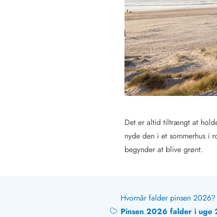
Afrejse
Sommerhus ABC
Booking FAQ
Forbrugsafregning (Strøm, vand...)
Lån og lej
Pakkeliste
Rengøring
Gavekort
Book tidligt
Lejebetingelser
Det er altid tiltrængt at ho
Info
nyde den i et sommerhus i ro
Vejret i Danmark
Sæsontider
begynder at blive grønt.
Baderegler
Naturbeskyttelse
Webcam
Fotokonkurrence
Hvornår falder pinsen 2026?
Kort
Pinsen 2026 falder i uge