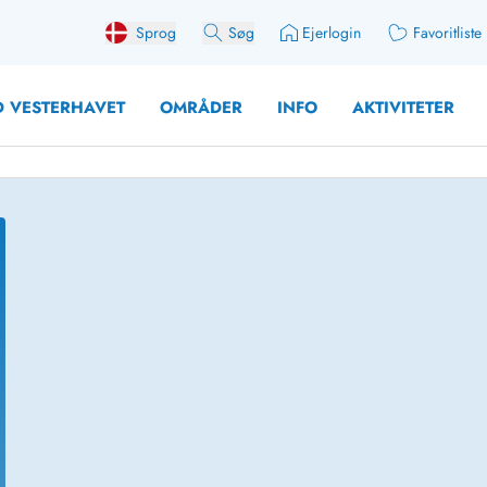
Sprog
Søg
Ejerlogin
Favoritliste
 VESTERHAVET
OMRÅDER
INFO
AKTIVITETER
 med søndagsskift
Sommerhuse for 10 pers
med plads til fangsten
Sommerhuse for 12 Pers
med aktivitetsrum
Sommerhuse for 14 Pers
med ladestation (elbil)
Store sommerhuse (for g
med brændeovn
Sommerhuse i påskeferi
erhuse
Sommerhuse i sommerfer
 med ydersæsonrabat
Sommerhuse i efterårsfer
for 2 personer
Sommerhuse i vinterferie