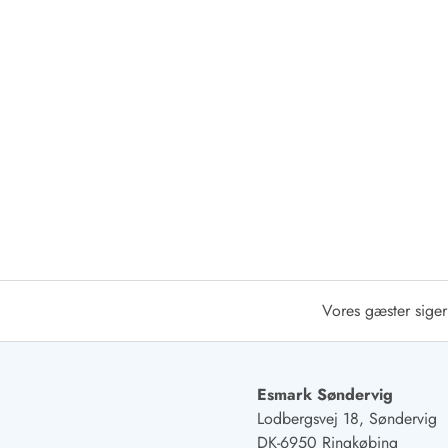
Afrejse
Sommerhus ABC
Booking FAQ
Forbrugsafregning (Strøm, vand...)
Lån og lej
Pakkeliste
Rengøring
Gavekort
Book tidligt
Lejebetingelser
Info
Vejret i Danmark
Sæsontider
Vores gæster siger
Baderegler
Naturbeskyttelse
Webcam
Esmark Søndervig
Fotokonkurrence
Lodbergsvej 18, Søndervig
Kort
DK-6950 Ringkøbing