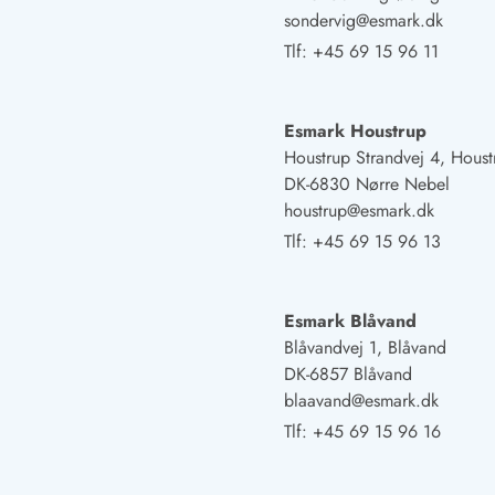
Fordele hos os
sondervig@esmark.dk
Esmark Rejsecurity
Tlf:
+45 69 15 96 11
Esmark KidsVIP
Esmark VIP: Fordele og rabataftaler
Prisgaranti
Esmark Houstrup
Ingen depositum
Houstrup Strandvej 4, Houst
Gæsteanmeldelser
DK-6830 Nørre Nebel
Gratis WiFi i ferieområdet
houstrup@esmark.dk
Rabat
Tlf:
+45 69 15 96 13
We love people!
Fritidsaktiviteter
Esmark Blåvand
Esmark VIP partnerfordele
Blåvandvej 1, Blåvand
Esmark KidsVIP
DK-6857 Blåvand
LEGOLAND® rabat
blaavand@esmark.dk
Ferie med børn
Ferie med hund
Tlf:
+45 69 15 96 16
Ferie ved stranden
Naturoplevelser