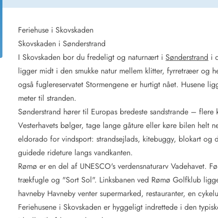
for 4 Personer
Sommerhuse i juleferien
for 6 Personer
Sommerhuse til nytår
for 8 Personer
Feriehuse i Skovskaden
Skovskaden i Sønderstrand
de Sande
Sommerhuse i Søndervig
I Skovskaden bor du fredeligt og naturnært i
Sønderstrand
i 
 i Henne Strand
Sommerhuse i Lodbjerg
ligger midt i den smukke natur mellem klitter, fyrretræer og
 i Ho
Sommerhuse i Nr. Lyngv
også fuglereservatet Stormengene er hurtigt nået. Husene li
i Houstrup
Sommerhuse på Rømø
meter til stranden.
 i Houvig
Sommerhuse i Søndervi
å Holmsland Klit
Sommerhuse i Skodbjer
Sønderstrand hører til Europas bredeste sandstrande – flere k
 på Holmsland
Sommerhuse i Thorsmin
Vesterhavets bølger, tage lange gåture eller køre bilen helt ned
 i Hvide Sande
Sommerhuse i Vedersø Kl
eldorado for vindsport: strandsejlads, kitebuggy, blokart og d
 i Jegum
Sommerhuse i Vejers Str
guidede rideture langs vandkanten.
 i Klegod
Sommerhuse i Vester Hu
Rømø er en del af UNESCO's verdensnaturarv Vadehavet. Følg
trækfugle og "Sort Sol". Linksbanen ved Rømø Golfklub ligg
e hos os
havneby Havneby venter supermarked, restauranter, en cykelud
Feriehusene i Skovskaden er hyggeligt indrettede i den typ