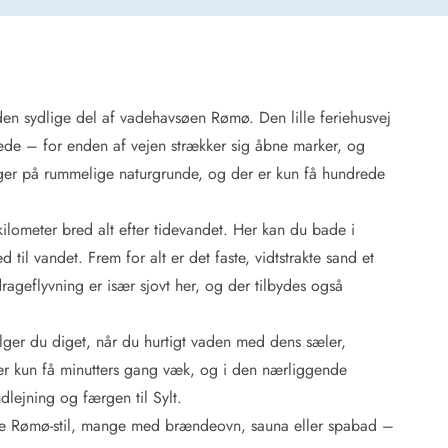
den sydlige del af vadehavsøen Rømø. Den lille feriehusvej
 Hede
 hede – for enden af vejen strækker sig åbne marker, og
ig
gger på rummelige naturgrunde, og der er kun få hundrede
g
ge
ilometer bred alt efter tidevandet. Her kan du bade i
de
 til vandet. Frem for alt er det faste, vidtstrakte sand et
it
rageflyvning er især sjovt her, og der tilbydes også
and
sby
er du diget, når du hurtigt vaden med dens sæler,
er kun få minutters gang væk, og i den nærliggende
lejning og færgen til Sylt.
iske Rømø-stil, mange med brændeovn, sauna eller spabad –