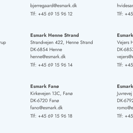
bjerregaard@esmark.dk
hvides
Tlf:
+45 69 15 96 12
Tlf:
+45
Esmark Henne Strand
Esmark
rup
Strandvejen 422, Henne Strand
Vejers 
DK-6854 Henne
DK-6853
henne@esmark.dk
vejers@
Tlf:
+45 69 15 96 14
Tlf:
+45
Esmark Fanø
Esmar
Kirkevejen 13C, Fanø
Juvreve
DK-6720 Fanø
DK-679
fano@esmark.dk
romo@e
Tlf:
+45 69 15 96 18
Tlf:
+45