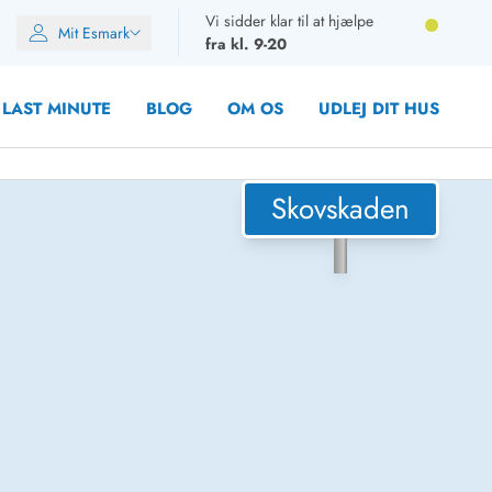
Vi sidder klar til at hjælpe
Mit Esmark
fra kl. 9-20
LAST MINUTE
BLOG
OM OS
UDLEJ DIT HUS
Skovskaden
oner
oner
oner
rupper)
en
ien
ien
n