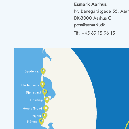
Rav - find det selv langs Vesterhavet
Esmark Aarhus
Indendørs legelande
Ny Banegårdsgade 55, Aar
Zoologiske haver og dyreparker
DK-8000 Aarhus C
Sportsaktiviteter
post@esmark.dk
Lystfiskeri på Vestkysten
Tlf:
+45 69 15 96 15
Bowling
Minigolf i Vestjylland
Svømmehaller og badelande
Golfferie i sommerhus
Fitness og træning
Cykelferie
Rideskoler/Ponyridning
Surfing
Vandring langs Vestkysten
Vandski for hele familien
Sejlads langs Vestkysten
Kulturaktiviteter
Historiske museer
Kunstmuseer