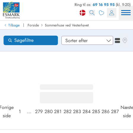
Ring til os:
69 16 95 95
(kl. 9-20)
Find sommerhus
Ankomst
|
Tilbage
Forside
Sommerhuse ved Vesterhavet
Områder
Se kor
Søgefiltre
Se liste
Ønsker til huset
Nulstil
Loading...
Forrige
Næst
1
...
279
280
281
282
283
284
285
286
287
side
side