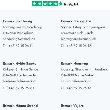
Esmark Søndervig
Esmark Bjerregård
Lodbergsvej 18, Søndervig
Sønder Klitvej 195, Bjerregård
DK-6950 Ringkøbing
DK-6960 Hvide Sande
sondervig@esmark.dk
bjerregaard@esmark.dk
Tlf:
+45 69 15 96 11
Tlf:
+45 69 15 96 12
Esmark Hvide Sande
Esmark Houstrup
Kirkevej 6, Hvide Sande
Houstrup Strandvej 4, Houstrup
DK-6960 Hvide Sande
DK-6830 Nørre Nebel
hvidesande@esmark.dk
houstrup@esmark.dk
Tlf:
+45 69 15 96 20
Tlf:
+45 69 15 96 13
Esmark Henne Strand
Esmark Vejers