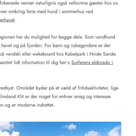
firbenede venner naturligvis også velkomne gæster hos os.
ationer omkring ferie med hund i sommerhus ved
erhavet
.
i regionen har du mulighed for begge dele. Som vandhund
å havet og på fjorden. For børn og nybegyndere er der
r på vandski eller wakeboard hos Kabelpark i Hvide Sande.
mlet lidt information til dig her:
»
Surferens eldorado i
tkyst. Området byder på et væld af fritidsaktiviteter, lige
olmsland Klit er der noget for enhver smag og interesse.
en og er moderne indrettet.