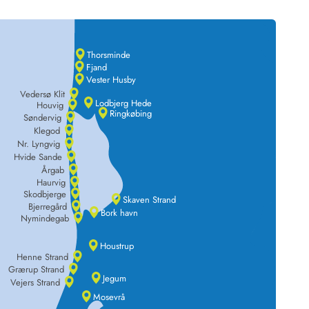
Thorsminde
Fjand
Vester Husby
 Hede
Vedersø Klit
Lodbjerg Hede
Houvig
ig
Ringkøbing
Søndervig
Klegod
g
Nr. Lyngvig
ge
Hvide Sande
Årgab
de
Haurvig
it
Skodbjerge
Skaven Strand
and
Bjerregård
Bork havn
Nymindegab
sby
Houstrup
Henne Strand
Grærup Strand
Jegum
Vejers Strand
Mosevrå