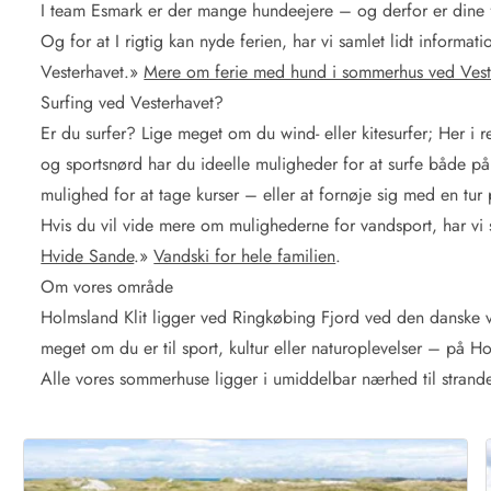
I team Esmark er der mange hundeejere – og derfor er dine 
Og for at I rigtig kan nyde ferien, har vi samlet lidt inform
Vesterhavet.
»
Mere om ferie med hund i sommerhus ved Vest
Surfing ved Vesterhavet?
Er du surfer? Lige meget om du wind- eller kitesurfer; Her 
og sportsnørd har du ideelle muligheder for at surfe både p
mulighed for at tage kurser – eller at fornøje sig med en tu
Hvis du vil vide mere om mulighederne for vandsport, har vi sa
Hvide Sande
.
»
Vandski for hele familien
.
Om vores område
Holmsland Klit ligger ved Ringkøbing Fjord ved den danske ves
meget om du er til sport, kultur eller naturoplevelser – på H
Alle vores sommerhuse ligger i umiddelbar nærhed til strand