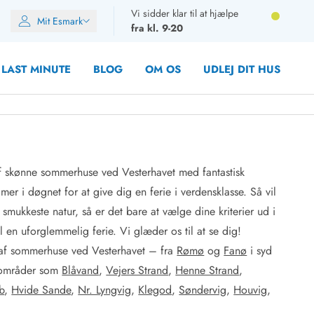
Vi sidder klar til at hjælpe
Mit Esmark
fra kl. 9-20
LAST MINUTE
BLOG
OM OS
UDLEJ DIT HUS
 af skønne sommerhuse ved Vesterhavet med fantastisk
oner
mer i døgnet for at give dig en ferie i verdensklasse. Så vil
oner
mukkeste natur, så er det bare at vælge dine kriterier ud i
oner
il en uforglemmelig ferie. Vi glæder os til at se dig!
rupper)
g af sommerhuse ved Vesterhavet – fra
Rømø
og
Fanø
i syd
en
e områder som
Blåvand
,
Vejers Strand
,
Henne Strand
,
ien
ien
b
,
Hvide Sande
,
Nr. Lyngvig
,
Klegod
,
Søndervig
,
Houvig
,
n