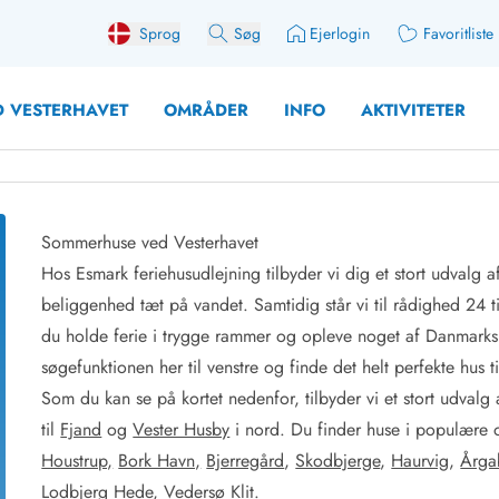
Sprog
Søg
Ejerlogin
Favoritliste
 VESTERHAVET
OMRÅDER
INFO
AKTIVITETER
Sommerhuse ved Vesterhavet
Hos Esmark feriehusudlejning tilbyder vi dig et stort udvalg
 med søndagsskift
Sommerhuse for 10 pers
beliggenhed tæt på vandet. Samtidig står vi til rådighed 24 ti
med plads til fangsten
Sommerhuse for 12 Pers
du holde ferie i trygge rammer og opleve noget af Danmarks s
med aktivitetsrum
Sommerhuse for 14 Pers
søgefunktionen her til venstre og finde det helt perfekte hus t
med ladestation (elbil)
Store sommerhuse (for g
Som du kan se på kortet nedenfor, tilbyder vi et stort udval
med brændeovn
Sommerhuse i påskeferi
til
Fjand
og
Vester Husby
i nord. Du finder huse i populær
erhuse
Sommerhuse i sommerfer
 med ydersæsonrabat
Sommerhuse i efterårsfer
Houstrup,
Bork Havn,
Bjerregård
,
Skodbjerge
,
Haurvig
,
Årga
for 2 personer
Sommerhuse i vinterferie
Lodbjerg Hede
,
Vedersø Klit
.