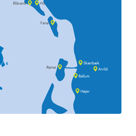
Blåvand
Ho
Fanø
Skærbæk
Rømø
Arrild
Ballum
Højer