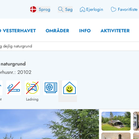
Sprog
Søg
Ejerlogin
Favoritliste
 VESTERHAVET
OMRÅDER
INFO
AKTIVITETER
dejlig naturgrund
 naturgrund
husnr.: 20102
 med søndagsskift
Sommerhuse for 10 pers
med plads til fangsten
Sommerhuse for 12 Pers
med aktivitetsrum
Sommerhuse for 14 Pers
t
Ladning
med ladestation (elbil)
Store sommerhuse (for g
med brændeovn
Sommerhuse i påskeferi
erhuse
Sommerhuse i sommerfer
 med ydersæsonrabat
Sommerhuse i efterårsfer
for 2 personer
Sommerhuse i vinterferie