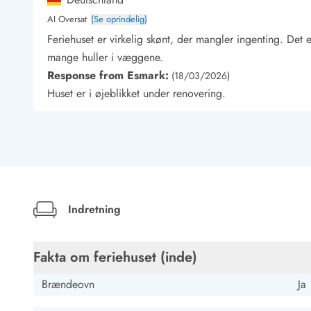
Kunsthåndværk og gallerier
AI Oversat
(Se oprindelig)
Kulinariske oplevelser
Feriehuset er virkelig skønt, der mangler ingenting. Det e
Sandskulpturfestival
mange huller i væggene.
Hold jul i sommerhuset
Response from Esmark:
(18/03/2026)
Vikingetiden i Danmark
Huset er i øjeblikket under renovering.
Kontakt Bjerregård
Kontakt Søndervig
Kontakt Houstrup
Kontakt Fanø
Kontakt, åbningstider og døgnvagt
Feriehusudlejning siden 1965
Bæredygtighed
Indretning
Gæsterne siger
Nyhedsbrev
Sponsorater - Esmark støtter
Fakta om feriehuset (inde)
Lejebetingelser
Persondata- og cookiepolitik
Brændeovn
Ja
Presse