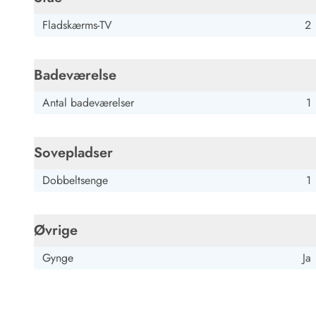
Fladskærms-TV
2
Badeværelse
Antal badeværelser
1
Sovepladser
Dobbeltsenge
1
Øvrige
Gynge
Ja