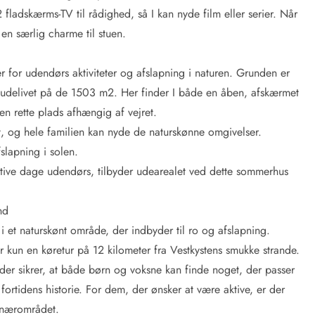
fladskærms-TV til rådighed, så I kan nyde film eller serier. Når
n særlig charme til stuen.
or udendørs aktiviteter og afslapning i naturen. Grunden er
yde udelivet på de 1503 m2. Her finder I både en åben, afskærmet
den rette plads afhængig af vejret.
et, og hele familien kan nyde de naturskønne omgivelser.
slapning i solen.
e aktive dage udendørs, tilbyder udearealet ved dette sommerhus
nd
 et naturskønt område, der indbyder til ro og afslapning.
 kun en køretur på 12 kilometer fra Vestkystens smukke strande.
, der sikrer, at både børn og voksne kan finde noget, der passer
 fortidens historie. For dem, der ønsker at være aktive, er der
i nærområdet.