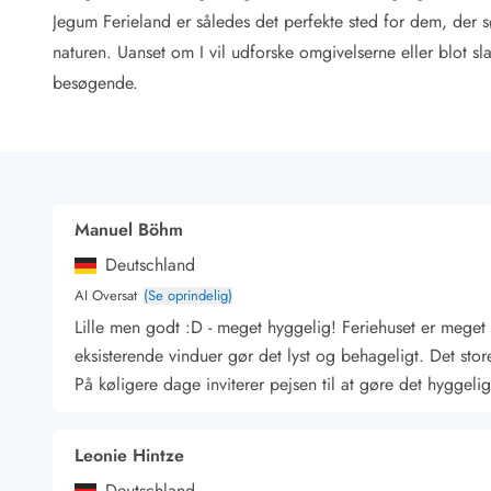
Rav - find det selv langs Vesterhavet
Jegum Ferieland er således det perfekte sted for dem, der 
Indendørs legelande
naturen. Uanset om I vil udforske omgivelserne eller blot sl
Zoologiske haver og dyreparker
besøgende.
Sportsaktiviteter
Lystfiskeri på Vestkysten
Bowling
Minigolf i Vestjylland
Svømmehaller og badelande
Golfferie i sommerhus
Manuel Böhm
Fitness og træning
Deutschland
Cykelferie
AI Oversat
(Se oprindelig)
Rideskoler/Ponyridning
Lille men godt :D - meget hyggelig! Feriehuset er meget 
Surfing
Vandring langs Vestkysten
eksisterende vinduer gør det lyst og behageligt. Det sto
Vandski for hele familien
På køligere dage inviterer pejsen til at gøre det hyggelig
Sejlads langs Vestkysten
Kulturaktiviteter
Leonie Hintze
Historiske museer
Kunstmuseer
Deutschland