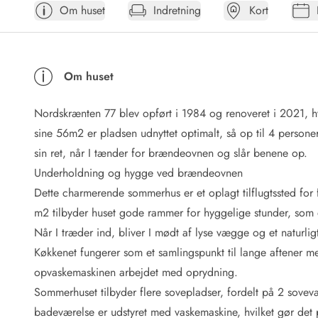
Om huset
Indretning
Kort
Afrejse
Sommerhus ABC
Booking FAQ
Forbrugsafregning (Strøm, vand...)
Om huset
Lån og lej
Pakkeliste
Nordskrænten 77 blev opført i 1984 og renoveret i 2021, h
Rengøring
Gavekort
sine 56m2 er pladsen udnyttet optimalt, så op til 4 perso
Book tidligt
sin ret, når I tænder for brændeovnen og slår benene op.
Lejebetingelser
Underholdning og hygge ved brændeovnen
Info
Dette charmerende sommerhus er et oplagt tilflugtssted fo
Vejret i Danmark
m2 tilbyder huset gode rammer for hyggelige stunder, som 
Sæsontider
Når I træder ind, bliver I mødt af lyse vægge og et naturl
Baderegler
Naturbeskyttelse
Køkkenet fungerer som et samlingspunkt til lange aftener m
Webcam
opvaskemaskinen arbejdet med oprydning.
Fotokonkurrence
Sommerhuset tilbyder flere sovepladser, fordelt på 2 sovevær
Kort
badeværelse er udstyret med vaskemaskine, hvilket gør det p