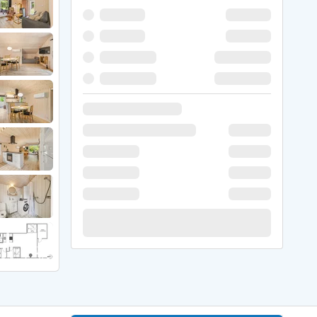
 Hede
ig
g
ge
de
it
and
sby