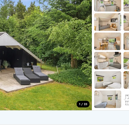
for 4 Personer
Sommerhuse i juleferien
for 6 Personer
Sommerhuse til nytår
for 8 Personer
de Sande
Sommerhuse i Søndervig
 i Henne Strand
Sommerhuse i Lodbjerg
 i Ho
Sommerhuse i Nr. Lyngv
i Houstrup
Sommerhuse på Rømø
 i Houvig
Sommerhuse i Søndervi
å Holmsland Klit
Sommerhuse i Skodbjer
 på Holmsland
Sommerhuse i Thorsmin
 i Hvide Sande
Sommerhuse i Vedersø Kl
 i Jegum
Sommerhuse i Vejers Str
 i Klegod
Sommerhuse i Vester Hu
1 / 23
e hos os