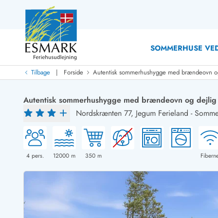
SOMMERHUSE VED
|
Tilbage
Forside
Autentisk sommerhushygge med brændeovn og 
Last Minute
Last minute
Autentisk sommerhushygge med brændeovn og dejlig
Nyheder
Nordskrænten 77,
Jegum Ferieland
-
Sommer
Nyheder hos Esmark
Med swimmingpool
Sommerhuse med hund
Nyrenoverede sommerhuse
Sommerhuse
Sommerhuse med slutrengøring inklusive
Sommerhuse 
Sommerhuse tæt ved vandet
Sommerhuse 
4
pers.
12000
m
350
m
Fiberne
Sommerhuse med internet
Sommerhuse 
Nybyggede sommerhuse
Feriehuse 
Sommerhuse med sauna
Luksussomm
Røgfrie/ikke-ryger sommerhuse
Sommerhuse
Sommerhuse med udsigt
Sommerhuse 