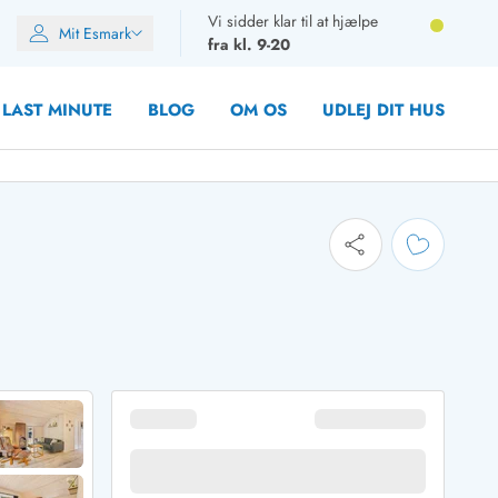
Vi sidder klar til at hjælpe
Mit Esmark
fra kl. 9-20
LAST MINUTE
BLOG
OM OS
UDLEJ DIT HUS
oner
oner
oner
rupper)
en
ien
ien
n