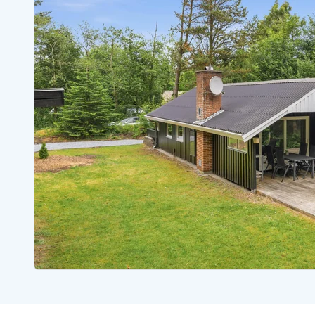
Sommerhuse med spa
Sommerhuse 
Sommerhuse med fredagsskift
Sommerhuse 
Sommerhuse med lørdagsskift
Sommerhuse 
Sommerhuse i Bjerregård
Sommerhuse i Blåvand
Sommerhuse i Hvi
Sommerhuse i Årgab
Sommerhuse
Sommerhuse i Arrild
Sommerhuse
Sommerhuse i Bjerregård
Sommerhuse 
Sommerhuse i Blåvand
Sommerhuse
Sommerhuse i Bork Havn
Sommerhus p
Sommerhuse i Fjand
Sommerhuse
Sommerhuse på Fanø
Sommerhuse
Sommerhuse i Grærup Strand
Sommerhuse
Sommerhuse i Haurvig
Sommerhuse
Esmark Rejsecurity
Esmark KidsVIP
Esmark VIP partnerfordele
Fordel
Praktiske informationer
Åbningstider og døgnvagt
Ankomst