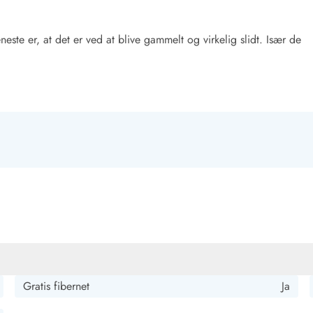
neste er, at det er ved at blive gammelt og virkelig slidt. Især de
Kontakt Blåvand
Kontakt Vejers
Kontakt Henne
Kontakt Rømø
Kontakt
Gratis fibernet
Ja