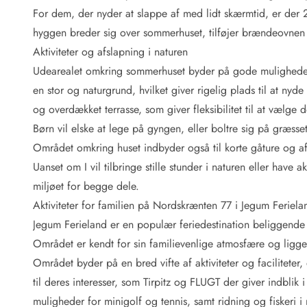
Fordele hos os
For dem, der nyder at slappe af med lidt skærmtid, er der 2 
Esmark Rejsecurity
hyggen breder sig over sommerhuset, tilføjer brændeovnen e
Esmark KidsVIP
Esmark VIP: Fordele og rabataftaler
Aktiviteter og afslapning i naturen
Prisgaranti
Udearealet omkring sommerhuset byder på gode muligheder f
Ingen depositum
en stor og naturgrund, hvilket giver rigelig plads til at n
Gæsteanmeldelser
og overdækket terrasse, som giver fleksibilitet til at vælge 
Gratis WiFi i ferieområdet
Børn vil elske at lege på gyngen, eller boltre sig på græss
Rabat
Området omkring huset indbyder også til korte gåture og af
We love people!
Uanset om I vil tilbringe stille stunder i naturen eller hav
Fritidsaktiviteter
miljøet for begge dele.
Esmark VIP partnerfordele
Aktiviteter for familien på Nordskrænten 77 i Jegum Feriela
Esmark KidsVIP
Jegum Ferieland er en populær feriedestination beliggende i
LEGOLAND® rabat
Området er kendt for sin familievenlige atmosfære og ligger
Ferie med børn
Området byder på en bred vifte af aktiviteter og faciliteter
Ferie med hund
Ferie ved stranden
til deres interesser, som Tirpitz og FLUGT der giver indblik i
Naturoplevelser
muligheder for minigolf og tennis, samt ridning og fiskeri 