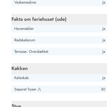
Job hos Esmark
Vaskemaskine
Ja
Fakta om feriehuset (ude)
Havemøbler
Ja
Redskabsrum
Ja
Terrasse: Overdækket
Ja
Køkken
Køleskab
Ja
Separat fryser /L
30
Stue