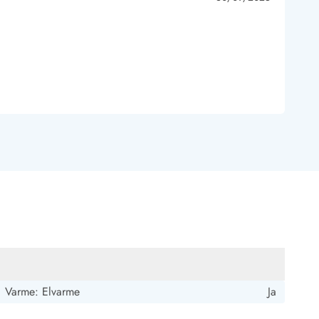
 Hvide Sande
Baglandet
Varme: Elvarme
Ja