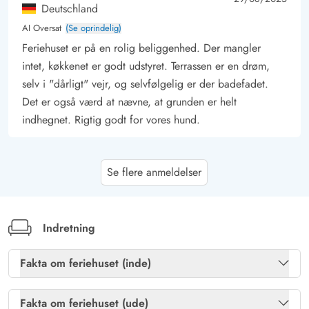
Deutschland
AI Oversat
(Se oprindelig)
Feriehuset er på en rolig beliggenhed. Der mangler
intet, køkkenet er godt udstyret. Terrassen er en drøm,
selv i "dårligt" vejr, og selvfølgelig er der badefadet.
Det er også værd at nævne, at grunden er helt
indhegnet. Rigtig godt for vores hund.
Michaela Reuther
5 ud af 5
Se flere anmeldelser
5 ud af 5
5 out of 5
15/06/2025
Deutschland
AI Oversat
(Se oprindelig)
Huset har alt, hvad man behøver. Haven er velplejet og
Indretning
sikkert indhegnet. Sengene er hårdere, hvilket vi fandt
meget godt. Sofaen er stor og virker ny.
Fakta om feriehuset (inde)
Opvaskemaskine, vaskemaskine og tørretumbler var rene
Brændeovn
Ja
og kunne bruges uden bekymring. Alt i alt ville vi booke
Fakta om feriehuset (ude)