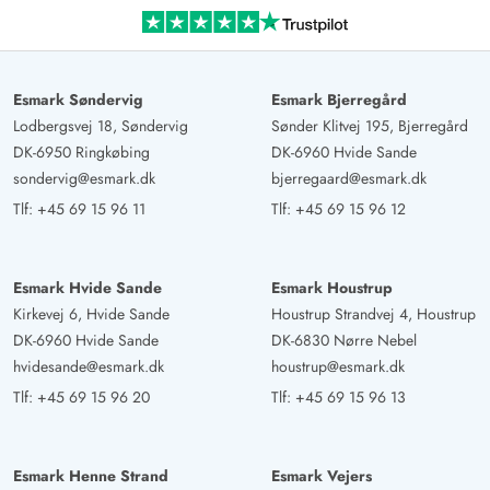
Esmark Søndervig
Esmark Bjerregård
Lodbergsvej 18, Søndervig
Sønder Klitvej 195, Bjerregård
DK-6950 Ringkøbing
DK-6960 Hvide Sande
sondervig@esmark.dk
bjerregaard@esmark.dk
Tlf:
+45 69 15 96 11
Tlf:
+45 69 15 96 12
Esmark Hvide Sande
Esmark Houstrup
Kirkevej 6, Hvide Sande
Houstrup Strandvej 4, Houstrup
DK-6960 Hvide Sande
DK-6830 Nørre Nebel
hvidesande@esmark.dk
houstrup@esmark.dk
Tlf:
+45 69 15 96 20
Tlf:
+45 69 15 96 13
Esmark Henne Strand
Esmark Vejers