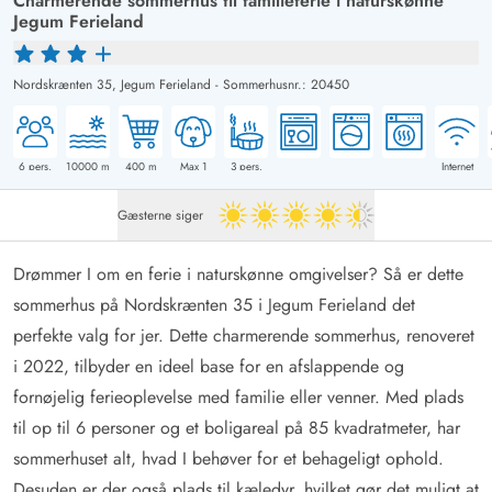
Charmerende sommerhus til familieferie i naturskønne
Jegum Ferieland
Nordskrænten 35,
Jegum Ferieland
-
Sommerhusnr.: 20450
6
pers.
10000
m
400
m
Max 1
3
pers.
Internet
Gæsterne siger
4.5 ud af 5
Drømmer I om en ferie i naturskønne omgivelser? Så er dette
sommerhus på Nordskrænten 35 i Jegum Ferieland det
perfekte valg for jer. Dette charmerende sommerhus, renoveret
i 2022, tilbyder en ideel base for en afslappende og
fornøjelig ferieoplevelse med familie eller venner. Med plads
til op til 6 personer og et boligareal på 85 kvadratmeter, har
sommerhuset alt, hvad I behøver for et behageligt ophold.
Desuden er der også plads til kæledyr, hvilket gør det muligt at