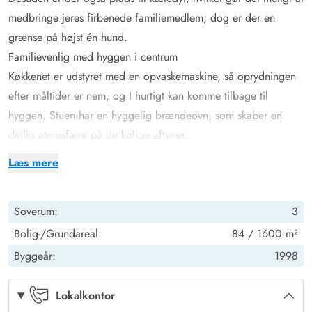
medbringe jeres firbenede familiemedlem; dog er der en
grænse på højst én hund.
Familievenlig med hyggen i centrum
Køkkenet er udstyret med en opvaskemaskine, så oprydningen
efter måltider er nem, og I hurtigt kan komme tilbage til
hyggen. Stuen har en hyggelig brændeovn, som skaber en
dejlig atmosfære på de kølige aftener.
I sommerhuset er der tre soveværelser. Ét af disse har en stor
Læs mere
dobbeltseng, mens de to andre soveværelser er udstyret med
to enkeltsenge hver. Denne inddeling er perfekt til
Soverum:
3
børnefamilier, hvor der er plads til alle.
Badeværelset, som er udstyret med gulvvarme, byder på både
Bolig-/Grundareal:
84 / 1600 m²
vaskemaskine og tørretumbler, så I kan holde tøjet rent og tørt
Byggeår:
1998
gennem hele jeres ophold. Med moderne faciliteter og en
hyggelig atmosfære indenfor, er sommerhuset godt rustet til at
Lokalkontor
give jer en behagelig ferieoplevelse.