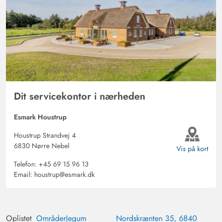
Dit servicekontor i nærheden
Esmark Houstrup
Houstrup Strandvej 4
6830 Nørre Nebel
Vis på kort
Telefon:
+45 69 15 96 13
Email:
houstrup@esmark.dk
Oplistet
Områder
Jegum
Nordskrænten 35, 6840