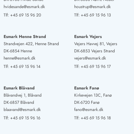
anbefalelsesværdigt hus!
hvidesande@esmark.dk
houstrup@esmark.dk
Tlf:
+45 69 15 96 20
Tlf:
+45 69 15 96 13
Sarah Schiemann
4 ud af 5
4 ud af 5
4 out of 5
04/08/2025
Deutschland
Esmark Henne Strand
Esmark Vejers
AI Oversat
(Se oprindelig)
Strandvejen 422, Henne Strand
Vejers Havvej 81, Vejers
Vi havde igen en fantastisk ferieuge i Danmark. I
DK-6854 Henne
DK-6853 Vejers Strand
henne@esmark.dk
vejers@esmark.dk
sommerhuset tilbragte vi hyggelige timer. Et kæmpe
pluspunkt er den indhegnede grund og den flotte
Tlf:
+45 69 15 96 14
Tlf:
+45 69 15 96 17
terrasse. Så kunne ikke kun vi, men også vores hund
nyde meget afslappede dage.
Esmark Blåvand
Esmark Fanø
Blåvandvej 1, Blåvand
Kirkevejen 13C, Fanø
Jörg Arndt
DK-6857 Blåvand
DK-6720 Fanø
5 ud af 5
5 ud af 5
5 out of 5
22/08/2024
blaavand@esmark.dk
fano@esmark.dk
Deutschland
Tlf:
+45 69 15 96 16
Tlf:
+45 69 15 96 18
AI Oversat
(Se oprindelig)
Hyggeligt, fuldt indrettet feriehus til hundeejere. Fuldt