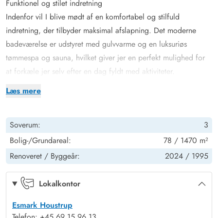
Funktionel og stilet indretning
Indenfor vil I blive mødt af en komfortabel og stilfuld
indretning, der tilbyder maksimal afslapning. Det moderne
badeværelse er udstyret med gulvvarme og en luksuriøs
tømmespa og sauna, hvilket giver jer en perfekt mulighed for
at forkæle jer selv efter en dag fyldt med aktiviteter.
Stuen har en indbydende atmosfære, som skabes af den
Læs mere
hyggelige brændeovn, der både sørger for varme og gode
betingelser for kvalitetstid med familien. Sommerhuset i
Soverum:
3
Houstrup har fokus på funktionalitet med en opvaskemaskine,
vaskemaskine og en energieffektiv luft til luft varmepumpe, der
Bolig-/Grundareal:
78 / 1470 m²
sikrer, at hverdagens logistik går som en leg. I skal blot
Renoveret /
Byggeår:
2024 /
1995
fokusere på at nyde tiden med hinanden.
Gode muligheder for udendørs afslapning og hygge
Lokalkontor
Her på Hans Hansensvej 106 kan I benytte jer af de storslåede
Esmark Houstrup
udendørs faciliteter, der fuldender sommerhusferien. Her er
Telefon: +45 69 15 96 13