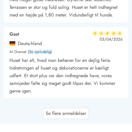
Terrassen er stor og fuld solrig. Huset er helt indhegnet
med en højde på 1,80 meter. Vidunderligt til hunde.
Gast
5 ud af 5
5 ud af 5
5 out of 5
03/04/2026
Deutschland
AI Oversat
(Se oprindelig)
Huset har alt, hvad man behøver for en dejlig ferie.
Indretningen af huset og dekorationerne er kærligt
udført. Et stort plus var den indhegnede have, vores
samojeder følte sig meget godt tilpas der. Vi kommer
gerne igen.
Candice Gauert
5 ud af 5
Se flere anmeldelser
5 ud af 5
5 out of 5
20/02/2026
Deutschland
AI Oversat
(Se oprindelig)