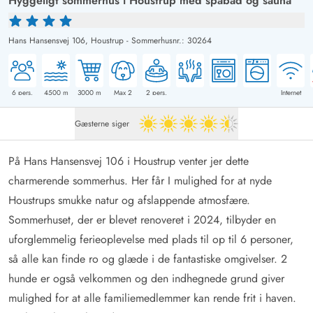
Hyggeligt sommerhus i Houstrup med spabad og sauna
Hans Hansensvej 106,
Houstrup
-
Sommerhusnr.: 30264
6
pers.
4500
m
3000
m
Max 2
2
pers.
Internet
Gæsterne siger
4.5 ud af 5
På Hans Hansensvej 106 i Houstrup venter jer dette
charmerende sommerhus. Her får I mulighed for at nyde
Houstrups smukke natur og afslappende atmosfære.
Sommerhuset, der er blevet renoveret i 2024, tilbyder en
uforglemmelig ferieoplevelse med plads til op til 6 personer,
så alle kan finde ro og glæde i de fantastiske omgivelser. 2
hunde er også velkommen og den indhegnede grund giver
mulighed for at alle familiemedlemmer kan rende frit i haven.