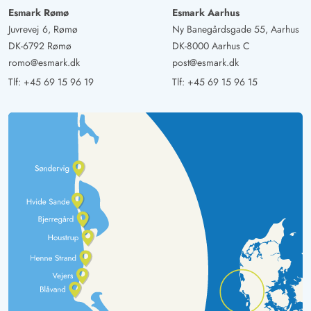
indhegnet grund med dejlig terrasse.
Esmark Rømø
Esmark Aarhus
Juvrevej 6, Rømø
Ny Banegårdsgade 55, Aarhus
DK-6792 Rømø
DK-8000 Aarhus C
Sonja Fee Tanz
5 ud af 5
5 ud af 5
5 out of 5
20/08/2024
romo@esmark.dk
post@esmark.dk
Deutschland
Tlf:
+45 69 15 96 19
Tlf:
+45 69 15 96 15
AI Oversat
(Se oprindelig)
Et vidunderligt hus til at føle sig hjemme og slappe af i!
Alt kan blive som det er.