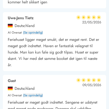
at have en ferie fyldt med komfort, afslapning og sjov for hele
kommer helt sikkert igen
familien.
Uwe-Jens Tietz
5 ud af 5
5 ud af 5
5 out of 5
22/05/2026
Deutschland
AI Oversat
(Se oprindelig)
Feriehuset ligger meget smukt, det er meget rent. Det er
meget godt indrettet. Haven er fantastisk velegnet til
hunde. Man kan kun føle sig godt tilpas. Huset er super
skønt. Vi har med det samme booket det igen til næste
år.
Gast
5 ud af 5
5 ud af 5
5 out of 5
09/05/2026
Deutschland
AI Oversat
(Se oprindelig)
Feriehuset er meget godt indrettet. Sengene er udstyret
med meget gode madrasser. Dynerne skal udskiftes.