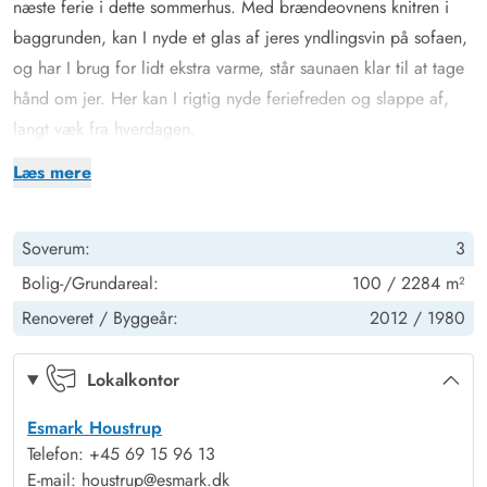
næste ferie i dette sommerhus. Med brændeovnens knitren i
baggrunden, kan I nyde et glas af jeres yndlingsvin på sofaen,
og har I brug for lidt ekstra varme, står saunaen klar til at tage
hånd om jer. Her kan I rigtig nyde feriefreden og slappe af,
langt væk fra hverdagen.
Udenfor er der god plads til, at børnene kan lege. Ikke kun i
Læs mere
det nærliggende skovområde, men også på gyngestativet og i
sandkassen, hvor der kan bygges mange fine sandslotte i løbet
Soverum:
3
af ferien.
Om aftenen er den store terrasse det perfekte samlingspunkt
Bolig-/Grundareal:
100 / 2284 m²
for familien, og der kan tændes op i grillen og spises et
Renoveret /
Byggeår:
2012 /
1980
lækkert feriemåltid rundt om havebordet i dejlig ro og fred.
Mere end bare skov
Lokalkontor
Det er ikke kun det store skovlandskab, der er værd at
Esmark Houstrup
udforske, men også stranden i Houstrup har masser at byde på.
Telefon: +45 69 15 96 13
Her behøver I kun at køre et par minutter i bilen, inden I når
E-mail: houstrup@esmark.dk