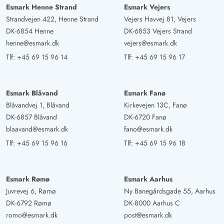
Esmark Henne Strand
Esmark Vejers
Strandvejen 422, Henne Strand
Vejers Havvej 81, Vejers
DK-6854 Henne
DK-6853 Vejers Strand
henne@esmark.dk
vejers@esmark.dk
Tlf:
+45 69 15 96 14
Tlf:
+45 69 15 96 17
Esmark Blåvand
Esmark Fanø
Blåvandvej 1, Blåvand
Kirkevejen 13C, Fanø
DK-6857 Blåvand
DK-6720 Fanø
blaavand@esmark.dk
fano@esmark.dk
Tlf:
+45 69 15 96 16
Tlf:
+45 69 15 96 18
Esmark Rømø
Esmark Aarhus
Juvrevej 6, Rømø
Ny Banegårdsgade 55, Aarhus
DK-6792 Rømø
DK-8000 Aarhus C
romo@esmark.dk
post@esmark.dk