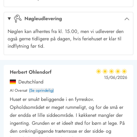
den herlige sandstrand, der indbyder til solbadning, lange
gåture langs strandkanten og en kæmpemæssig sandkasse til
Nøgleudlevering
de mindste feriegæster.
Har I brug for mere spænding og endnu flere oplevelser i
Nøglen kan afhentes fra kl. 15.00, men vi udleverer den
ferien, er forlystelsesparken Legoland og den lille havneby
også gerne tidligere på dagen, hvis feriehuset er klar til
Hvide Sande bare få eksempler på mulige udflugtsmål. Her er
indflytning før tid.
der masser af liv, og altid noget nyt at se.
Herbert Ohlendorf
5 ud af 5
5 ud af 5
5 out of 5
15/06/2026
Deutschland
AI Oversat
(Se oprindelig)
Huset er smukt beliggende i en fyrreskov.
Opholdsområdet er meget rummeligt, og for de små er
der endda et lille siddeområde. I køkkenet mangler der
ingenting. Grunden er et ideelt sted for børn at lege. På
den omkringliggende træterrasse er der sidde- og