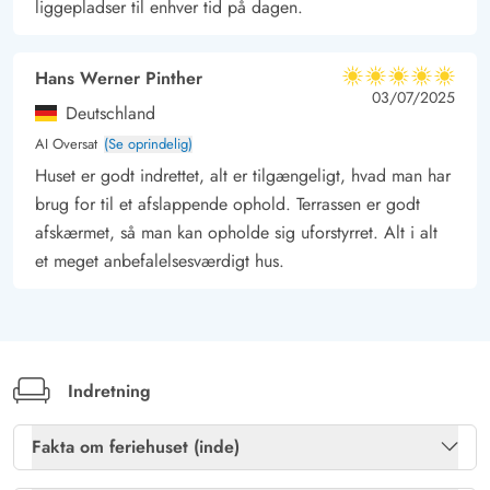
liggepladser til enhver tid på dagen.
Hans Werner Pinther
5 ud af 5
5 ud af 5
5 out of 5
03/07/2025
Deutschland
AI Oversat
(Se oprindelig)
Huset er godt indrettet, alt er tilgængeligt, hvad man har
brug for til et afslappende ophold. Terrassen er godt
afskærmet, så man kan opholde sig uforstyrret. Alt i alt
et meget anbefalelsesværdigt hus.
Indretning
Fakta om feriehuset (inde)