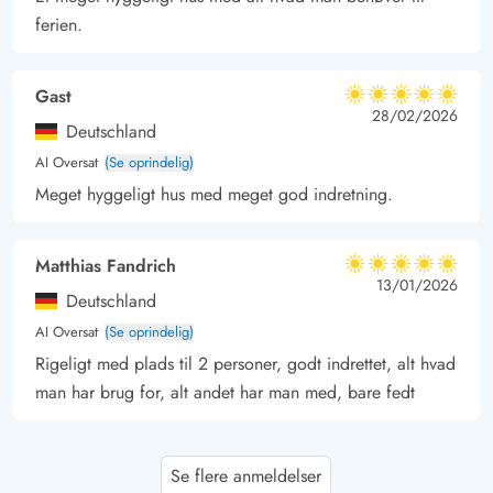
ferien.
Gast
5 ud af 5
5 ud af 5
5 out of 5
28/02/2026
Deutschland
AI Oversat
(Se oprindelig)
Meget hyggeligt hus med meget god indretning.
Matthias Fandrich
5 ud af 5
5 ud af 5
5 out of 5
13/01/2026
Deutschland
AI Oversat
(Se oprindelig)
Rigeligt med plads til 2 personer, godt indrettet, alt hvad
man har brug for, alt andet har man med, bare fedt
Gast
5 ud af 5
Se flere anmeldelser
5 ud af 5
5 out of 5
05/01/2026