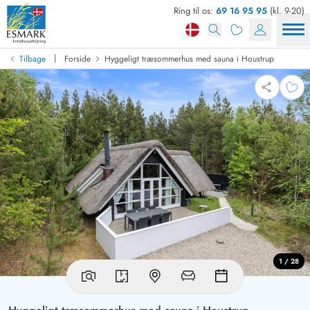
Ring til os:
69 16 95 95
(kl. 9-20)
|
Tilbage
Forside
Hyggeligt træsommerhus med sauna i Houstrup
1 / 28