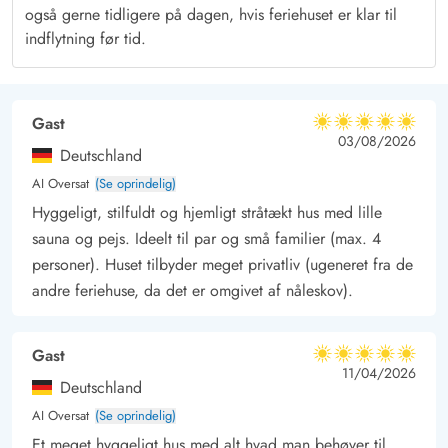
natur, hvor I kan sole jer i det gode vejr og nyde freden og
også gerne tidligere på dagen, hvis feriehuset er klar til
den friske luft. Den afskærmede solterrasse er perfekt til en
indflytning før tid.
god morgenmad eller frokost på de varme sommerdage, og
her er der sørget for både havemøbler og liggestole til jer. Til
børnene er der sat både en gynge og en sandkasse op.
Gast
5 ud af 5
5 ud af 5
5 out of 5
03/08/2026
Det nærliggende fredede naturområde indbyder til lange
Deutschland
spadsereture i de flotte omgivelser, og den brede sandstrand i
AI Oversat
(Se oprindelig)
Houstrup ligger kun et par minutters kørsel gennem det smukke
Hyggeligt, stilfuldt og hjemligt stråtækt hus med lille
klitlandskab væk.
sauna og pejs. Ideelt til par og små familier (max. 4
Har I lyst til flere oplevelser, kan I tage på udflugt til en af de
personer). Huset tilbyder meget privatliv (ugeneret fra de
små, hyggelige feriebyer Henne Strand og Hvide Sande, som
andre feriehuse, da det er omgivet af nåleskov).
begge summer af liv og god feriestemning.
Gast
5 ud af 5
5 ud af 5
5 out of 5
11/04/2026
Deutschland
AI Oversat
(Se oprindelig)
Et meget hyggeligt hus med alt hvad man behøver til