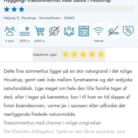
Hyggeligt træsommerhus med sauna i Houstrup
Højsvej 5,
Houstrup
-
Sommerhusnr.: 30442
4
pers.
3500
m
4000
m
Internet
Gæsterne siger
5 ud af 5
Dette fine sommerhus ligger på en stor naturgrund i det rolige
Houstrup, gemt væk inde mellem fyrretræerne og det vestjyske
naturlandskab. Lige meget om hele den lille familie tager af
sted, eller I tager på kærestetur, kan I til hver en tid slappe af
foran brændeovnen, varme jer i saunaen eller udforske det
nærliggende fredede naturområde.
Træsommerhus med charme i rolige omgivelser
Det klassiske stråtagshus' hjerte er den åbne spisestue, som