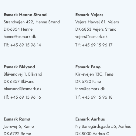
Esmark Henne Strand
Esmark Vejers
Strandvejen 422, Henne Strand
Vejers Havvej 81, Vejers
DK-6854 Henne
DK-6853 Vejers Strand
henne@esmark.dk
vejers@esmark.dk
Tlf:
+45 69 15 96 14
Tlf:
+45 69 15 96 17
Esmark Blåvand
Esmark Fanø
Blåvandvej 1, Blåvand
Kirkevejen 13C, Fanø
DK-6857 Blåvand
DK-6720 Fanø
blaavand@esmark.dk
fano@esmark.dk
Tlf:
+45 69 15 96 16
Tlf:
+45 69 15 96 18
Esmark Rømø
Esmark Aarhus
Juvrevej 6, Rømø
Ny Banegårdsgade 55, Aarhus
DK-6792 Rømø
DK-8000 Aarhus C