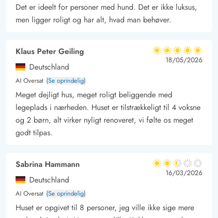
køleskabet fyldt med proviant.
Det er ideelt for personer med hund. Det er ikke luksus,
Området omkring Houstrup byder også på en række lokale
men ligger roligt og har alt, hvad man behøver.
attraktioner, der er værd at udforske. Besøg for eksempel
Blåbjerg Klitplantage, hvor I kan tage på vandreture gennem
Klaus Peter Geiling
5 ud af 5
det smukke landskab, eller tag en dagstur til Nymindegab
5 ud af 5
5 out of 5
18/05/2026
Deutschland
Museum, hvor I kan dykke ned i områdets kulturelle historie.
AI Oversat
(Se oprindelig)
Der er også mulighed for at opleve den fascinerende Tirpitz-
Meget dejligt hus, meget roligt beliggende med
bunker, som er blevet omdannet til et museum, der fortæller
legeplads i nærheden. Huset er tilstrækkeligt til 4 voksne
historier fra Anden Verdenskrig.
og 2 børn, alt virker nyligt renoveret, vi følte os meget
godt tilpas.
Sabrina Hammann
2.5 ud af 5
2.5 ud af 5
2.5 out of 5
16/03/2026
Deutschland
AI Oversat
(Se oprindelig)
Huset er opgivet til 8 personer, jeg ville ikke sige mere