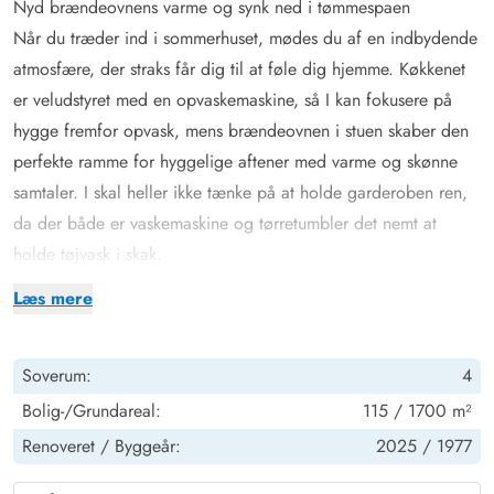
Nyd brændeovnens varme og synk ned i tømmespaen
Når du træder ind i sommerhuset, mødes du af en indbydende
atmosfære, der straks får dig til at føle dig hjemme. Køkkenet
er veludstyret med en opvaskemaskine, så I kan fokusere på
hygge fremfor opvask, mens brændeovnen i stuen skaber den
perfekte ramme for hyggelige aftener med varme og skønne
samtaler. I skal heller ikke tænke på at holde garderoben ren,
da der både er vaskemaskine og tørretumbler det nemt at
holde tøjvask i skak.
Efter en lang dag kan I finde ro og velvære i saunaen eller i
Læs mere
tømmespaen og lade dagens oplevelser synke ind. De 8
sovepladser er praktisk fordelt på 4 rummelige soveværelser,
Soverum:
4
perfekt til afslapning efter dagens oplevelser. Derudover finde
I 2 skønne badeværelser, begge med gulvvarme, som tilføjer
Bolig-/Grundareal:
115 / 1700 m²
ekstra luksus og gør morgenerne lidt mere behagelige.
Renoveret /
Byggeår:
2025 /
1977
Måltider under åben himmel med leg og latter