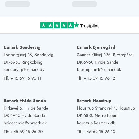
Esmark Søndervig
Esmark Bjerregård
Lodbergsvej 18, Søndervig
Sønder Klitvej 195, Bjerregård
DK-6950 Ringkøbing
DK-6960 Hvide Sande
sondervig@esmark.dk
bjerregaard@esmark.dk
Tlf:
+45 69 15 96 11
Tlf:
+45 69 15 96 12
Esmark Hvide Sande
Esmark Houstrup
Kirkevej 6, Hvide Sande
Houstrup Strandvej 4, Houstrup
DK-6960 Hvide Sande
DK-6830 Nørre Nebel
hvidesande@esmark.dk
houstrup@esmark.dk
Tlf:
+45 69 15 96 20
Tlf:
+45 69 15 96 13