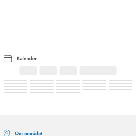
godt opvarmet med varmepumpen på kolde dage. Det
er udstyret med alt, hvad man ønsker sig i et feriehus, i
soveværelserne er der garderobeskabe, og sengene er
behagelige.
Kalender
Om området