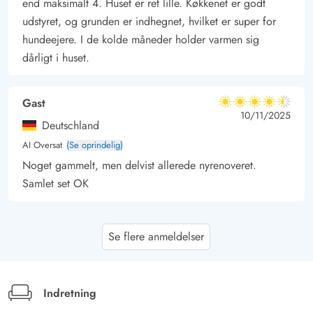
end maksimalt 4. Huset er ret lille. Køkkenet er godt
udstyret, og grunden er indhegnet, hvilket er super for
hundeejere. I de kolde måneder holder varmen sig
dårligt i huset.
Gast
4.5 ud af 5
4.5 ud af 5
4.5 out of 5
10/11/2025
Deutschland
AI Oversat
(Se oprindelig)
Noget gammelt, men delvist allerede nyrenoveret.
Samlet set OK
Claudia Karsten
4 ud af 5
Se flere anmeldelser
4 ud af 5
4 out of 5
20/10/2025
Deutschland
AI Oversat
(Se oprindelig)
Skønt sommerhus med stor indhegnet grund. Gode
Indretning
elektriske apparater som komfur, køleskab, vaskemaskine