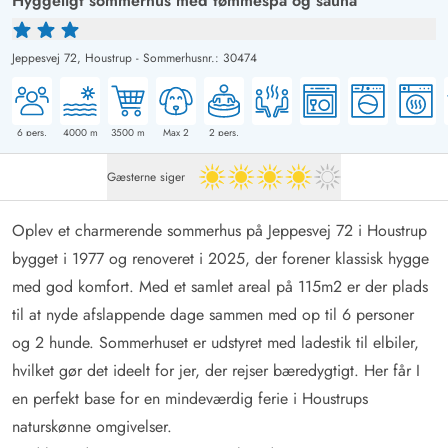
Hyggeligt sommerhus med tømmespa og sauna
Jeppesvej 72,
Houstrup
-
Sommerhusnr.: 30474
6
pers.
4000
m
3500
m
Max 2
2
pers.
Gæsterne siger
4 ud af 5
Oplev et charmerende sommerhus på Jeppesvej 72 i Houstrup
bygget i 1977 og renoveret i 2025, der forener klassisk hygge
med god komfort. Med et samlet areal på 115m2 er der plads
til at nyde afslappende dage sammen med op til 6 personer
og 2 hunde. Sommerhuset er udstyret med ladestik til elbiler,
hvilket gør det ideelt for jer, der rejser bæredygtigt. Her får I
en perfekt base for en mindeværdig ferie i Houstrups
naturskønne omgivelser.