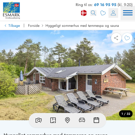
Ring til os:
69 16 95 95
(kl. 9-20)
|
Tilbage
Forside
Hyggeligt sommerhus med tømmespa og sauna
1 / 32