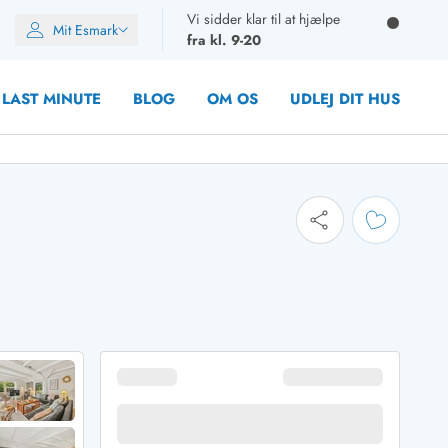
Vi sidder klar til at hjælpe
Mit Esmark
fra kl. 9-20
LAST MINUTE
BLOG
OM OS
UDLEJ DIT HUS
oner
oner
rupper)
en
ien
ien
n