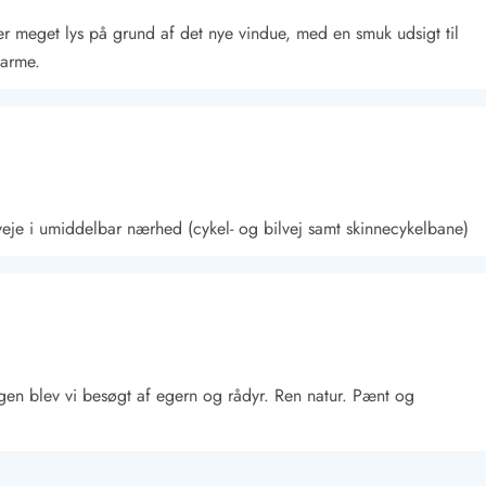
er meget lys på grund af det nye vindue, med en smuk udsigt til
varme.
kveje i umiddelbar nærhed (cykel- og bilvej samt skinnecykelbane)
Kontakt Blåvand
Kontakt Vejers
Kontakt Henne
Kontakt Rømø
Kontakt
gen blev vi besøgt af egern og rådyr. Ren natur. Pænt og