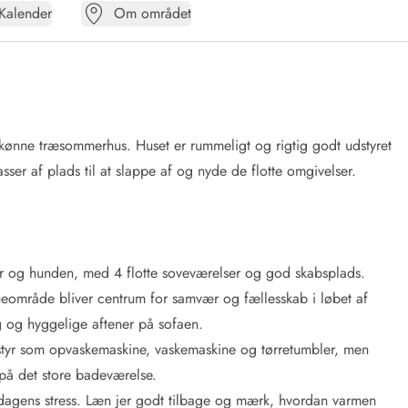
Kalender
Om området
skønne træsommerhus. Huset er rummeligt og rigtig godt udstyret
er af plads til at slappe af og nyde de flotte omgivelser.
er og hunden, med 4 flotte soveværelser og god skabsplads.
tueområde bliver centrum for samvær og fællesskab i løbet af
ing og hyggelige aftener på sofaen.
dstyr som opvaskemaskine, vaskemaskine og tørretumbler, men
på det store badeværelse.
dagens stress. Læn jer godt tilbage og mærk, hvordan varmen