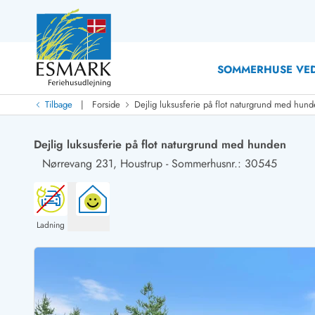
SOMMERHUSE VED
|
Tilbage
Forside
Dejlig luksusferie på flot naturgrund med hun
Last Minute
Last minute
Dejlig luksusferie på flot naturgrund med hunden
Nyheder
Nørrevang 231,
Houstrup
-
Sommerhusnr.: 30545
Nyheder hos Esmark
Med swimmingpool
Sommerhuse med hund
Nyrenoverede sommerhuse
Sommerhuse
Sommerhuse med slutrengøring inklusive
Sommerhuse 
Sommerhuse tæt ved vandet
Sommerhuse 
Ladning
Sommerhuse med internet
Feriehuse 
Nybyggede sommerhuse
Luksussomm
Sommerhuse med sauna
Sommerhuse
Røgfrie/ikke-ryger sommerhuse
Sommerhuse 
Sommerhuse med udsigt
Sommerhuse 