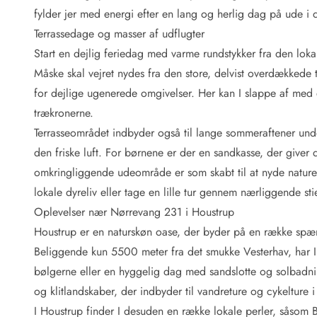
Fordele hos os
fylder jer med energi efter en lang og herlig dag på ude i d
Esmark Rejsecurity
Terrassedage og masser af udflugter
Esmark KidsVIP
Esmark VIP: Fordele og rabataftaler
Start en dejlig feriedag med varme rundstykker fra den l
Prisgaranti
Måske skal vejret nydes fra den store, delvist overdækkede 
Ingen depositum
for dejlige ugenerede omgivelser. Her kan I slappe af med
Gæsteanmeldelser
trækronerne.
Gratis WiFi i ferieområdet
Terrasseområdet indbyder også til lange sommeraftener under
Rabat
den friske luft. For børnene er der en sandkasse, der give
We love people!
omkringliggende udeområde er som skabt til at nyde naturen
Fritidsaktiviteter
lokale dyreliv eller tage en lille tur gennem nærliggende sti
Esmark VIP partnerfordele
Oplevelser nær Nørrevang 231 i Houstrup
Esmark KidsVIP
Houstrup er en naturskøn oase, der byder på en række spænd
LEGOLAND® rabat
Beliggende kun 5500 meter fra det smukke Vesterhav, har I
Ferie med børn
bølgerne eller en hyggelig dag med sandslotte og solbadn
Ferie med hund
Ferie ved stranden
og klitlandskaber, der indbyder til vandreture og cykelture i
Naturoplevelser
I Houstrup finder I desuden en række lokale perler, såsom 