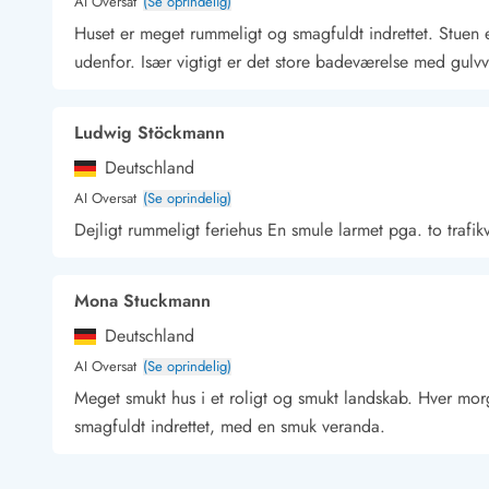
AI Oversat
(Se oprindelig)
Kunsthåndværk og gallerier
Huset er meget rummeligt og smagfuldt indrettet. Stuen 
Kulinariske oplevelser
udenfor. Især vigtigt er det store badeværelse med gulv
Sandskulpturfestival
Hold jul i sommerhuset
Vikingetiden i Danmark
Ludwig Stöckmann
Deutschland
AI Oversat
(Se oprindelig)
Dejligt rummeligt feriehus En smule larmet pga. to trafi
Kontakt Bjerregård
Kontakt Søndervig
Kontakt Houstrup
Kontakt Fanø
Kontakt, åbningstider og døgnvagt
Feriehusudlejning siden 1965
Mona Stuckmann
Bæredygtighed
Gæsterne siger
Deutschland
Nyhedsbrev
AI Oversat
(Se oprindelig)
Sponsorater - Esmark støtter
Meget smukt hus i et roligt og smukt landskab. Hver mor
Lejebetingelser
smagfuldt indrettet, med en smuk veranda.
Persondata- og cookiepolitik
Presse