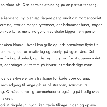
en friske luft. Den perfekte afrunding på en perfekt feriedag.
okale købmand, og planlæg dagens gang rundt om morgenbordet.
terrasse, hvor de mange fyrretræer, der indrammer huset, sørger
 en kop kaffe, mens morgenens solstråler kigger frem gennem
 åben himmel, hvor I kan grille og lade samtalerne flyde frit i
r dem mulighed for kreativ leg og eventyr på egen hånd. Det
s fred og skønhed, og I har rig mulighed for at observere det
er, der bringer jer tættere på Houstrups vidunderlige natur.
ende aktiviteter og attraktioner for både store og små.
 nem adgang til lange gåture på stranden, svømmeture i
ing. Området omkring sommerhuset er også rig på frodig skov
 naturen.
Bork Vikingehavn, hvor I kan træde tilbage i tiden og opleve