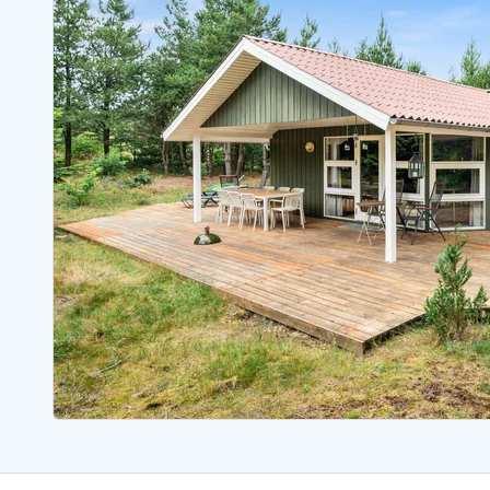
Sommerhuse med spa
Sommerhuse 
Sommerhuse med fredagsskift
Sommerhuse 
Sommerhuse med plads til fangsten
Sommerhuse 
Sommerhuse i Bjerregård
Sommerhuse i Blåvand
Sommerhuse i Hvi
Sommerhuse i Årgab
Sommerhuse
Sommerhuse i Arrild
Sommerhuse
Sommerhuse i Bjerregård
Sommerhuse 
Sommerhuse i Blåvand
Sommerhuse
Sommerhuse i Bork Havn
Sommerhus p
Sommerhuse i Fjand
Sommerhuse
Sommerhuse på Fanø
Sommerhuse
Sommerhuse i Grærup Strand
Sommerhuse
Sommerhuse i Haurvig
Sommerhuse
Esmark Rejsecurity
Esmark KidsVIP
Esmark VIP partnerfordele
Fordel
Praktiske informationer
Åbningstider og døgnvagt
Ankomst