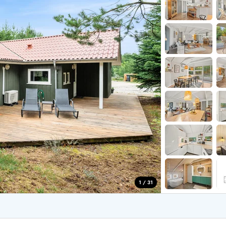
for 6 Personer
Sommerhuse til nytår
for 8 Personer
for 10 personer
de Sande
Sommerhuse i Søndervig
 i Henne Strand
Sommerhuse i Lodbjerg
 i Ho
Sommerhuse i Nr. Lyngv
i Houstrup
Sommerhuse på Rømø
 i Houvig
Sommerhuse i Søndervi
å Holmsland Klit
Sommerhuse i Skodbjer
 på Holmsland
Sommerhuse i Thorsmin
 i Hvide Sande
Sommerhuse i Vedersø Kl
 i Jegum
Sommerhuse i Vejers Str
 i Klegod
Sommerhuse i Vester Hu
1 / 31
e hos os