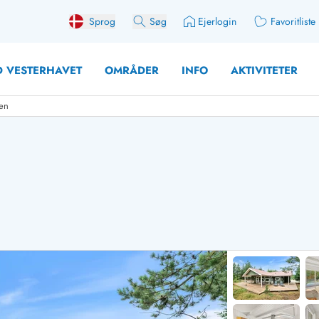
Sprog
Søg
Ejerlogin
Favoritliste
 VESTERHAVET
OMRÅDER
INFO
AKTIVITETER
den
 med søndagsskift
Sommerhuse for 12 Pers
med aktivitetsrum
Sommerhuse for 14 Pers
med ladestation (elbil)
Store sommerhuse (for g
med brændeovn
Sommerhuse i påskeferi
erhuse
Sommerhuse i sommerfer
 med ydersæsonrabat
Sommerhuse i efterårsfer
for 2 personer
Sommerhuse i vinterferie
for 4 Personer
Sommerhuse i juleferien