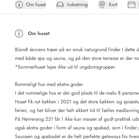
Om huset
Indretning
Kort
Afrejse
Sommerhus ABC
Booking FAQ
Forbrugsafregning (Strøm, vand...)
Om huset
Lån og lej
Pakkeliste
Blandt skovens træer på en smuk naturgrund finder I dette 
Rengøring
Gavekort
med både spa og sauna, og på den store terrasse er der mass
Book tidligt
*Sommerhuset lejes ikke ud til ungdomsgrupper.
Lejebetingelser
Info
Rummeligt hus med ekstra goder
Vejret i Danmark
I det rummelige hus er der god plads til de maks 8 person
Sæsontider
Huset fik nyt køkken i 2021 og det store køkken- og spises
Baderegler
Naturbeskyttelse
ferien, og her bliver der helt sikkert tid til fælles madlavn
Webcam
På Nørrevang 231 får I ikke kun masser af godt praktisk u
Fotokonkurrence
også ekstra goder i form af sauna og spabad, som I finder 
Kort
Saunaen og spabadet er de helt perfekte getaways fra hver