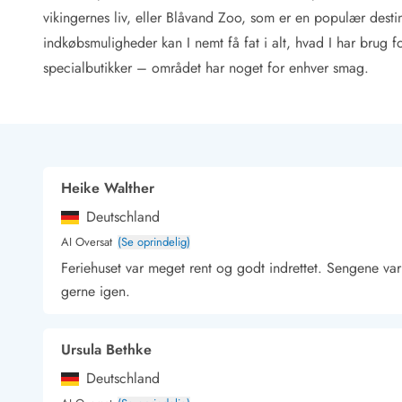
Rav - find det selv langs Vesterhavet
vikingernes liv, eller Blåvand Zoo, som er en populær desti
Indendørs legelande
indkøbsmuligheder kan I nemt få fat i alt, hvad I har brug fo
Zoologiske haver og dyreparker
specialbutikker – området har noget for enhver smag.
Sportsaktiviteter
Lystfiskeri på Vestkysten
Bowling
Minigolf i Vestjylland
Svømmehaller og badelande
Golfferie i sommerhus
Heike Walther
Fitness og træning
Deutschland
Cykelferie
AI Oversat
(Se oprindelig)
Rideskoler/Ponyridning
Feriehuset var meget rent og godt indrettet. Sengene v
Surfing
Vandring langs Vestkysten
gerne igen.
Vandski for hele familien
Sejlads langs Vestkysten
Ursula Bethke
Kulturaktiviteter
Historiske museer
Deutschland
Kunstmuseer