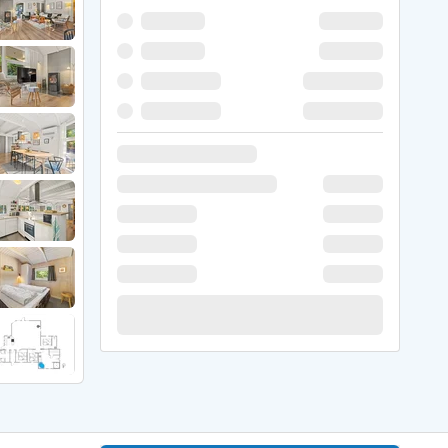
 Hede
ig
g
ge
de
it
and
sby