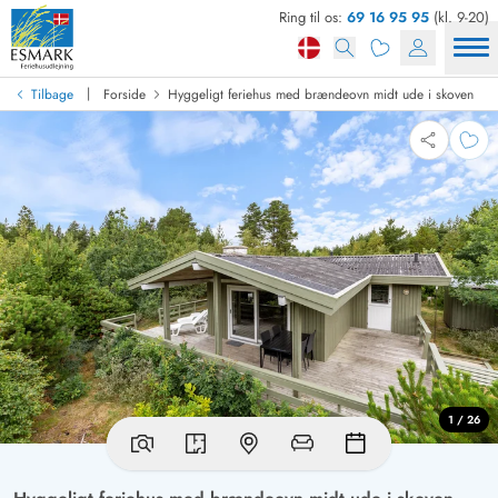
Ring til os:
69 16 95 95
(kl. 9-20)
|
Tilbage
Forside
Hyggeligt feriehus med brændeovn midt ude i skoven
1 / 26