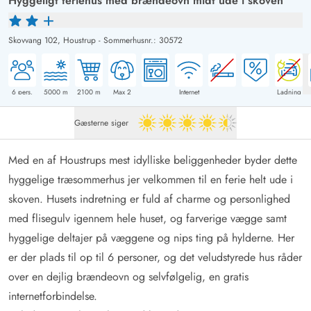
Hyggeligt feriehus med brændeovn midt ude i skoven
Skovvang 102,
Houstrup
-
Sommerhusnr.: 30572
6
pers.
5000
m
2100
m
Max 2
Internet
Ladning
Gæsterne siger
4.5 ud af 5
Med en af Houstrups mest idylliske beliggenheder byder dette
hyggelige træsommerhus jer velkommen til en ferie helt ude i
skoven. Husets indretning er fuld af charme og personlighed
med flisegulv igennem hele huset, og farverige vægge samt
hyggelige deltajer på væggene og nips ting på hylderne. Her
er der plads til op til 6 personer, og det veludstyrede hus råder
over en dejlig brændeovn og selvfølgelig, en gratis
internetforbindelse.