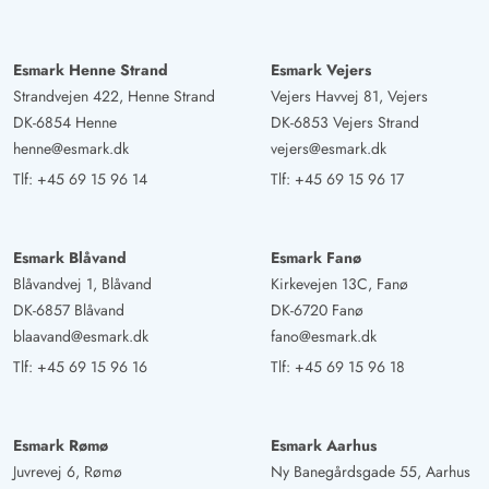
Esmark Henne Strand
Esmark Vejers
Strandvejen 422, Henne Strand
Vejers Havvej 81, Vejers
DK-6854 Henne
DK-6853 Vejers Strand
henne@esmark.dk
vejers@esmark.dk
Tlf:
+45 69 15 96 14
Tlf:
+45 69 15 96 17
Esmark Blåvand
Esmark Fanø
Blåvandvej 1, Blåvand
Kirkevejen 13C, Fanø
DK-6857 Blåvand
DK-6720 Fanø
blaavand@esmark.dk
fano@esmark.dk
Tlf:
+45 69 15 96 16
Tlf:
+45 69 15 96 18
Esmark Rømø
Esmark Aarhus
Juvrevej 6, Rømø
Ny Banegårdsgade 55, Aarhus