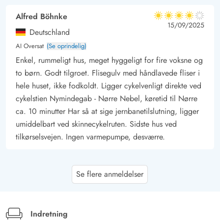
Alfred Böhnke
4 ud af 5
4 ud af 5
4 out of 5
15/09/2025
Deutschland
AI Oversat
(Se oprindelig)
Enkel, rummeligt hus, meget hyggeligt for fire voksne og
to børn. Godt tilgroet. Flisegulv med håndlavede fliser i
hele huset, ikke fodkoldt. Ligger cykelvenligt direkte ved
cykelstien Nymindegab - Nørre Nebel, køretid til Nørre
ca. 10 minutter Har så at sige jernbanetilslutning, ligger
umiddelbart ved skinnecykelruten. Sidste hus ved
tilkørselsvejen. Ingen varmepumpe, desværre.
Thorsten Pietsch
4 ud af 5
Se flere anmeldelser
4 ud af 5
4 out of 5
05/09/2025
Deutschland
AI Oversat
(Se oprindelig)
Smukt beliggende sommerhus i rolige omgivelser, og
Indretning