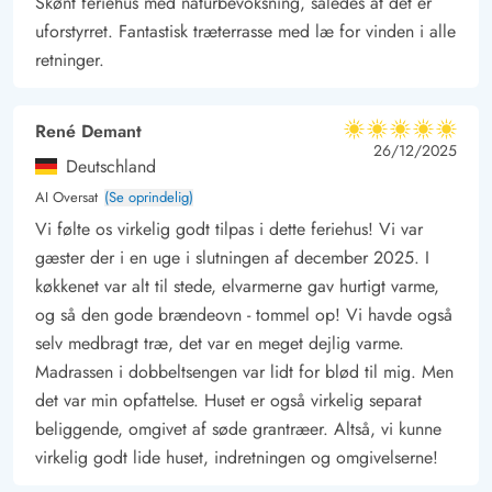
Skønt feriehus med naturbevoksning, således at det er
uforstyrret. Fantastisk træterrasse med læ for vinden i alle
retninger.
René Demant
5 ud af 5
5 ud af 5
5 out of 5
26/12/2025
Deutschland
AI Oversat
(Se oprindelig)
Vi følte os virkelig godt tilpas i dette feriehus! Vi var
gæster der i en uge i slutningen af december 2025. I
køkkenet var alt til stede, elvarmerne gav hurtigt varme,
og så den gode brændeovn - tommel op! Vi havde også
selv medbragt træ, det var en meget dejlig varme.
Madrassen i dobbeltsengen var lidt for blød til mig. Men
det var min opfattelse. Huset er også virkelig separat
beliggende, omgivet af søde grantræer. Altså, vi kunne
virkelig godt lide huset, indretningen og omgivelserne!