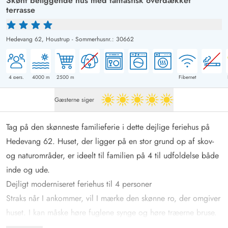
Skønt beliggende hus med fantastisk overdækket
terrasse
Hedevang 62,
Houstrup
-
Sommerhusnr.: 30662
4
pers.
4000
m
2500
m
Fibernet
Gæsterne siger
5 ud af 5
Tag på den skønneste familieferie i dette dejlige feriehus på
Hedevang 62. Huset, der ligger på en stor grund op af skov-
og naturområder, er ideelt til familien på 4 til udfoldelse både
inde og ude.
Dejligt moderniseret feriehus til 4 personer
Straks når I ankommer, vil I mærke den skønne ro, der omgiver
huset. I kan måske høre fuglene synge og høre træerne bruse.
Terrassen er et kapitel for sig selv. Den flotte overdækkede