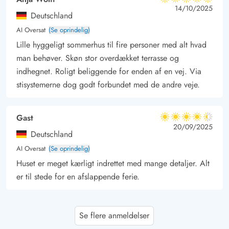
5 ud af 5
5 ud af 5
5 out of 5
14/10/2025
Deutschland
AI Oversat
(Se oprindelig)
Lille hyggeligt sommerhus til fire personer med alt hvad
man behøver. Skøn stor overdækket terrasse og
indhegnet. Roligt beliggende for enden af en vej. Via
stisystemerne dog godt forbundet med de andre veje.
Gast
4.5 ud af 5
4.5 ud af 5
4.5 out of 5
20/09/2025
Deutschland
AI Oversat
(Se oprindelig)
Huset er meget kærligt indrettet med mange detaljer. Alt
er til stede for en afslappende ferie.
Gast
5 ud af 5
Se flere anmeldelser
5 ud af 5
5 out of 5
28/08/2025
Deutschland